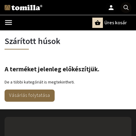
Üres kosár
Keresés
Szárított húsok
A terméket jelenleg előkészítjük.
De a többi kategóriát is megtekintheti.
Vásárlás folytatása