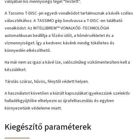
valójában kis mennyiségű tejjel “festett”.
A Tassimo T-DISC -jei egyedi vonalkódot tartalmaznak a kávék széles
választékához. A TASSIMO gép beolvassa a T-DISC -en található
vonalkódot. Az INTELLIBREW™ VONALKÓD -TECHNOLÓGIA
automatikusan beállítja a főzési időt, a hőmérsékletet és a
vízmennyiséget. Így a kedvenc kávénk mindig tökéletes és
könnyedén elkészíthető.
Ha már nem az igazi a kávé íze, valószínűleg vizkőmentesíteni kell a
készüléket.
Tárolás száraz, hűvös, fénytől védett helyen.
A használatot követően a kiürült kapszulákat igyekezzünk szelektív
hulladékgyűjtőbe elhelyezni az újrafelhasználás és egyben
környezetünk védeleme miatt.
Kiegészítő paraméterek