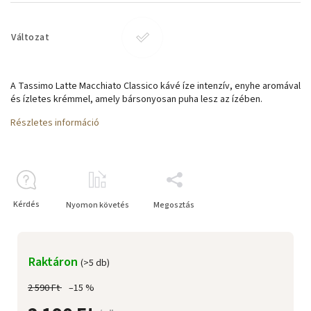
Változat
A Tassimo Latte Macchiato Classico kávé íze intenzív, enyhe aromával
és ízletes krémmel, amely bársonyosan puha lesz az ízében.
Részletes információ
Kérdés
Nyomon követés
Megosztás
Raktáron
(>5 db)
2 590 Ft
–15 %