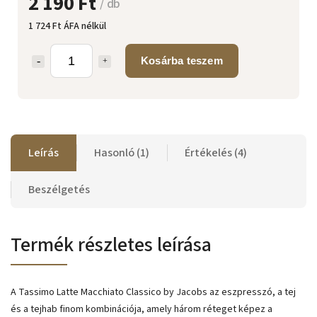
2 190 Ft
/ db
1 724 Ft ÁFA nélkül
Kosárba teszem
Leírás
Hasonló (1)
Értékelés (4)
Beszélgetés
Termék részletes leírása
A Tassimo Latte Macchiato Classico by Jacobs az eszpresszó, a tej
és a tejhab finom kombinációja, amely három réteget képez a