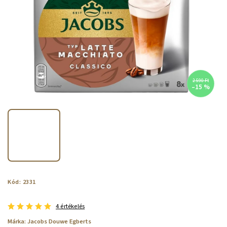
2 590 Ft
–15 %
Kód:
2331
4 értékelés
Márka:
Jacobs Douwe Egberts