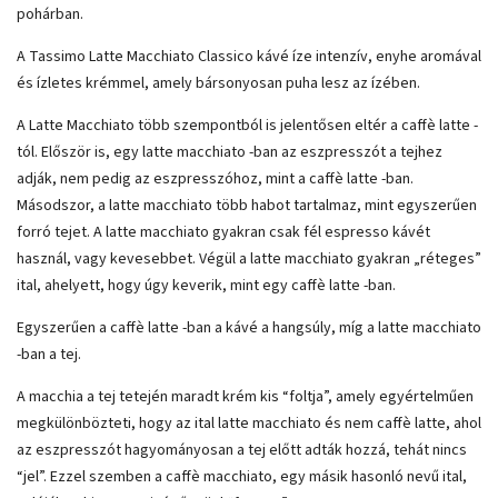
pohárban.
A Tassimo Latte Macchiato Classico kávé íze intenzív, enyhe aromával
és ízletes krémmel, amely bársonyosan puha lesz az ízében.
A Latte Macchiato több szempontból is jelentősen eltér a caffè latte -
tól. Először is, egy latte macchiato -ban az eszpresszót a tejhez
adják, nem pedig az eszpresszóhoz, mint a caffè latte -ban.
Másodszor, a latte macchiato több habot tartalmaz, mint egyszerűen
forró tejet. A latte macchiato gyakran csak fél espresso kávét
használ, vagy kevesebbet. Végül a latte macchiato gyakran „réteges”
ital, ahelyett, hogy úgy keverik, mint egy caffè latte -ban.
Egyszerűen a caffè latte -ban a kávé a hangsúly, míg a latte macchiato
-ban a tej.
A macchia a tej tetején maradt krém kis “foltja”, amely egyértelműen
megkülönbözteti, hogy az ital latte macchiato és nem caffè latte, ahol
az eszpresszót hagyományosan a tej előtt adták hozzá, tehát nincs
“jel”. Ezzel szemben a caffè macchiato, egy másik hasonló nevű ital,