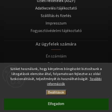
Üzleti feltételek (ÁSZF)
Adatkezelési tájékoztató
Szállítás és fizetés
Impresszum
Fogyasztóvédelmi tájékoztató
Az ügyfelek számára
Én számlám
Bejegyzés
Sütiket használunk, hogy kényelmes böngészést biztosítsunk a
Bejelentkezés
látogatások elemzése által, folyamatosan fejlesztve az oldal
funkcionalitását, teljesítményét és használhatóságát.
További
információk
Copyright 2026
tomilla.hu
. Minden jog fenntartva.
Beállítások
Elfogadom