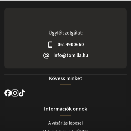
Ügyfélszolgálat:
0614900660
info@tomilla.hu
Kövess minket
Információk önnek
A vásárlás lépései