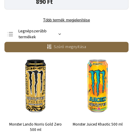
890 Ft
Több termék megjelenítése
Legnépszerűbb
termékek
Legolcsóbb elöl
Szűrő megnyitása
Legdrágább
ABC szerint
Monster Lando Norris Gold Zero
Monster Juiced Khaotic 500 ml
500 ml