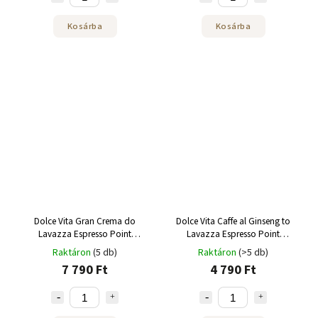
Kosárba
Kosárba
Dolce Vita Gran Crema do
Dolce Vita Caffe al Ginseng to
Lavazza Espresso Point
Lavazza Espresso Point
kapszula 100 db
kapszula 50 db
Raktáron
(5 db)
Raktáron
(>5 db)
7 790 Ft
4 790 Ft