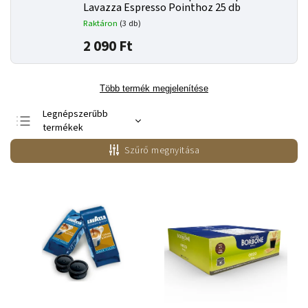
Lavazza Espresso Pointhoz 25 db
Raktáron
(3 db)
2 090 Ft
Több termék megjelenítése
Legnépszerűbb
termékek
Legolcsóbb elöl
Szűrő megnyitása
Legdrágább
ABC szerint