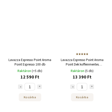
Lavazza Espresso Point Aroma
Lavazza Espresso Point Aroma
Point Espresso 100 db
Point Dek koffeinmentes
eszpresszó 100% arabica 100
Raktáron
(>5 db)
Raktáron
(5 db)
db
12 590 Ft
13 390 Ft
Kosárba
Kosárba