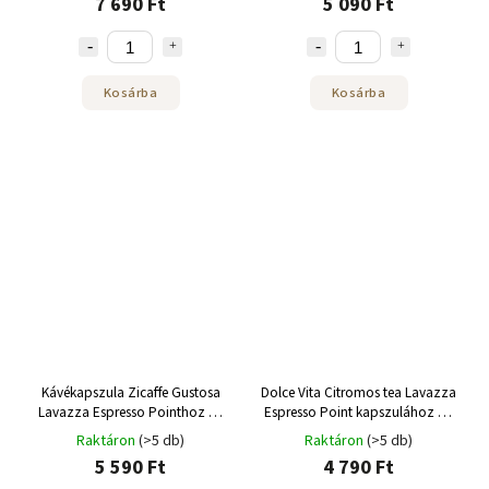
7 690 Ft
5 090 Ft
Kosárba
Kosárba
Kávékapszula Zicaffe Gustosa
Dolce Vita Citromos tea Lavazza
Lavazza Espresso Pointhoz 50
Espresso Point kapszulához 50
db
db
Raktáron
(>5 db)
Raktáron
(>5 db)
5 590 Ft
4 790 Ft