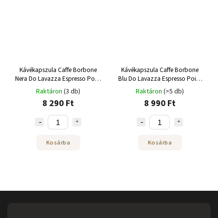
Kávékapszula Caffe Borbone
Kávékapszula Caffe Borbone
Nera Do Lavazza Espresso Point
Blu Do Lavazza Espresso Point
100 db
100 db
Raktáron
(3 db)
Raktáron
(>5 db)
8 290 Ft
8 990 Ft
Kosárba
Kosárba