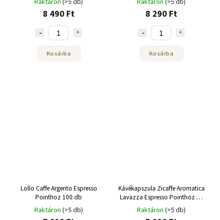
Raktáron
(>5 db)
Raktáron
(>5 db)
8 490 Ft
8 290 Ft
Kosárba
Kosárba
Lollo Caffe Argento Espresso
Kávékapszula Zicaffe Aromatica
Pointhoz 100 db
Lavazza Espresso Pointhoz 50
db
Raktáron
(>5 db)
Raktáron
(>5 db)