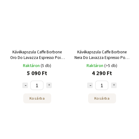
Kávékapszula Caffe Borbone
Kávékapszula Caffe Borbone
Oro Do Lavazza Espresso Point
Nera Do Lavazza Espresso Point
50 db
50 db
Raktáron
(5 db)
Raktáron
(>5 db)
5 090 Ft
4 290 Ft
Kosárba
Kosárba