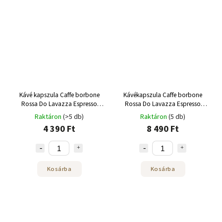
Kávé kapszula Caffe borbone
Kávékapszula Caffe borbone
Rossa Do Lavazza Espresso
Rossa Do Lavazza Espresso
Point 50 db
Point 100 db
Raktáron
(>5 db)
Raktáron
(5 db)
4 390 Ft
8 490 Ft
Kosárba
Kosárba