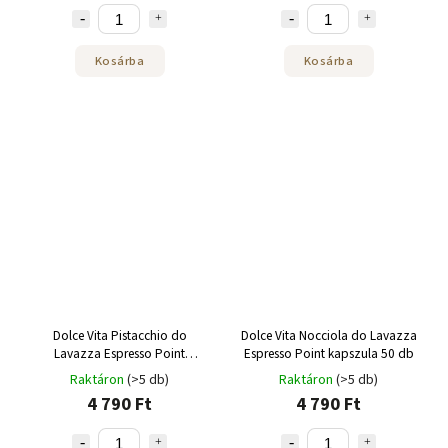
Kosárba
Kosárba
Dolce Vita Pistacchio do
Dolce Vita Nocciola do Lavazza
Lavazza Espresso Point
Espresso Point kapszula 50 db
kapszula 50 db
Raktáron
(>5 db)
Raktáron
(>5 db)
4 790 Ft
4 790 Ft