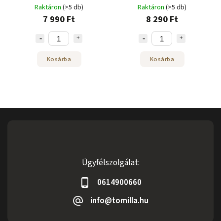
Raktáron
(>5 db)
Raktáron
(>5 db)
7 990 Ft
8 290 Ft
Kosárba
Kosárba
Ügyfélszolgálat:
0614900660
info@tomilla.hu