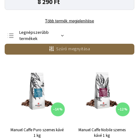
8 290 Ft
Több termék megjelenítése
Legnépszerűbb
termékek
Legolcsóbb elöl
Szűrő megnyitása
Legdrágább
ABC szerint
–14 %
–12 %
Manuel Caffe Puro szemes kávé
Manuel Caffe Nobile szemes
1 kg
kávé 1 kg