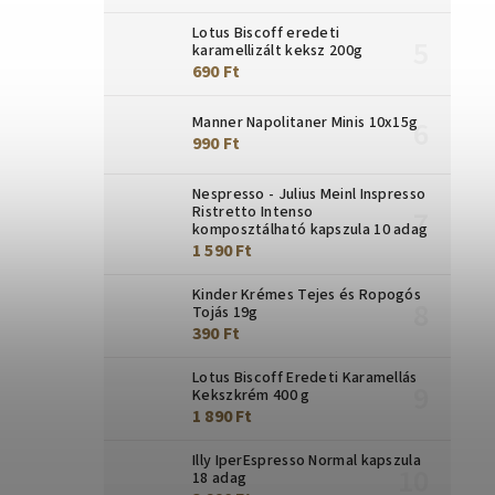
Lotus Biscoff eredeti
karamellizált keksz 200g
690 Ft
Manner Napolitaner Minis 10x15g
990 Ft
Nespresso - Julius Meinl Inspresso
Ristretto Intenso
komposztálható kapszula 10 adag
1 590 Ft
Kinder Krémes Tejes és Ropogós
Tojás 19g
390 Ft
Lotus Biscoff Eredeti Karamellás
Kekszkrém 400 g
1 890 Ft
Illy IperEspresso Normal kapszula
18 adag