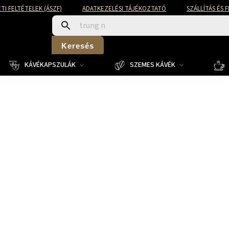
TI FELTÉTELEK (ÁSZF)
ADATKEZELÉSI TÁJÉKOZTATÓ
SZÁLLÍTÁS ÉS 
Keresés
KÁVÉKAPSZULÁK
SZEMES KÁVÉK