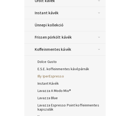
Őrölt kávék
Instant kávék
Ünnepi kollekció
Frissen pörkölt kávék
Koffeinmentes kávék
Dolce Gusto
E.S.E. koffeinmentes kávépárnák
Illy IperEspresso
Instant Kávék
Lavazza A Modo Mio®
Lavazza Blue
Lavazza Espresso Point koffeinmentes
kapszulák