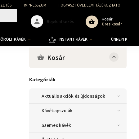
FIZETÉS
IMPRESSZUM
FOGYASZTÓVÉDELMI TÁJÉKOZTATÓ
Kosár
Bejelentkezés
Üres kosár
ŐRÖLT KÁVÉK
INSTANT KÁVÉK
ÜNNEPI KOLLE
Kosár
Kategóriák
Aktuális akciók és újdonságok
Kávékapszulák
Szemes kávék