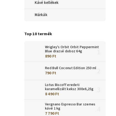
Kávé kellékek
Márkák
Top 10 termék
Wrigley's Orbit Orbit Peppermint
Blue drazsé doboz 64g
890 Ft
Red Bull Coconut Edition 250 ml
790 Ft
Lotus Biscoff eredeti
karamellizált keksz 300x6,25g
8 490 Ft
Vergnano Espresso Bar szemes
kávé 1 kg
7 790 Ft