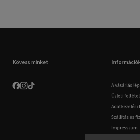
Kövess minket
Információ
A vásárlás lép
Üzleti feltéte
Adatkezelési 
Szállítás és fi
Impresszum
Fogyasztóvéd