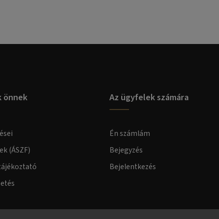
k önnek
Az ügyfelek számára
ései
Én számlám
lek (ÁSZF)
Bejegyzés
tájékoztató
Bejelentkezés
zetés
elmi tájékoztató