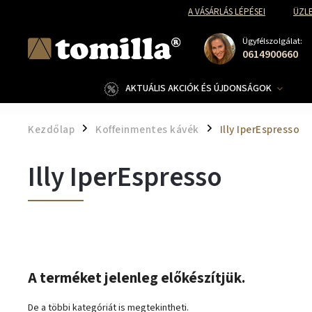
A VÁSÁRLÁS LÉPÉSEI
ÜZLE
Ügyfélszolgálat:
0614900660
AKTUÁLIS AKCIÓK ÉS ÚJDONSÁGOK
Kezdőlap
Koffeinmentes kávék
Illy IperEspresso
/
/
Illy IperEspresso
A terméket jelenleg előkészítjük.
De a többi kategóriát is megtekintheti.