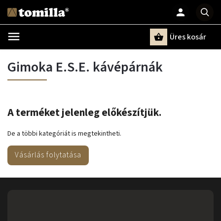
Üres kosár
Keresés
Gimoka E.S.E. kávépárnák
A terméket jelenleg előkészítjük.
De a többi kategóriát is megtekintheti.
Vásárlás folytatása