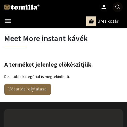
Üres kosár
Keresés
Meet More instant kávék
A terméket jelenleg előkészítjük.
De a többi kategóriát is megtekintheti.
Vásárlás folytatása