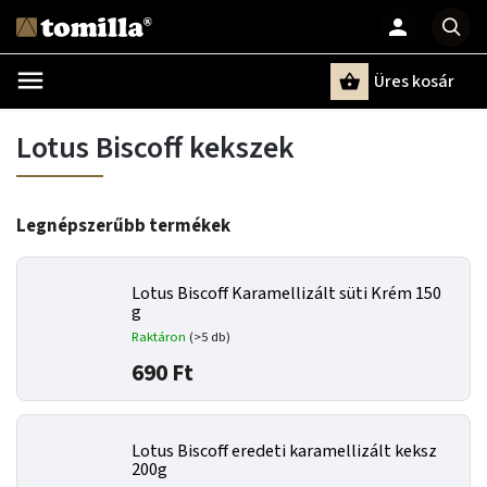
Üres kosár
Keresés
Lotus Biscoff kekszek
Legnépszerűbb termékek
Lotus Biscoff Karamellizált süti Krém 150
g
Raktáron
(>5 db)
690 Ft
Lotus Biscoff eredeti karamellizált keksz
200g