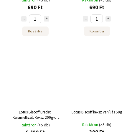
Raktáron
(>5 db)
Raktáron
(>5 db)
690 Ft
690 Ft
Kosárba
Kosárba
Lotus Biscoff Eredeti
Lotus Biscoff keksz vaníliás 50g
Karamellizált Keksz 200g-os
doboz 10 db
Raktáron
(>5 db)
Raktáron
(>5 db)