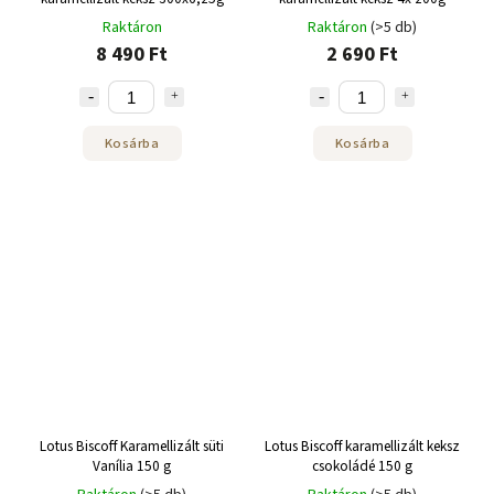
Raktáron
Raktáron
(>5 db)
8 490 Ft
2 690 Ft
Kosárba
Kosárba
Lotus Biscoff Karamellizált süti
Lotus Biscoff karamellizált keksz
Vanília 150 g
csokoládé 150 g