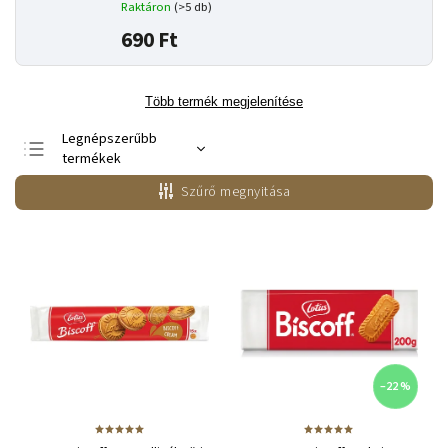
Raktáron
(>5 db)
690 Ft
Több termék megjelenítése
Legnépszerűbb
termékek
Legolcsóbb elöl
Szűrő megnyitása
Legdrágább
ABC szerint
–22 %