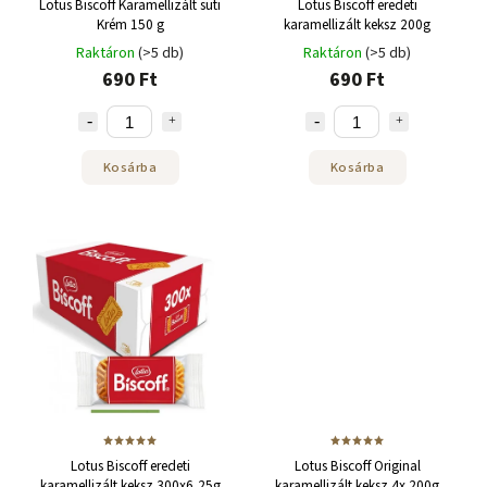
Lotus Biscoff Karamellizált süti
Lotus Biscoff eredeti
Krém 150 g
karamellizált keksz 200g
Raktáron
(>5 db)
Raktáron
(>5 db)
690 Ft
690 Ft
Kosárba
Kosárba
Lotus Biscoff eredeti
Lotus Biscoff Original
karamellizált keksz 300x6,25g
karamellizált keksz 4x 200g