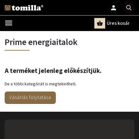
Üres kosár
Keresés
Prime energiaitalok
A terméket jelenleg előkészítjük.
De a többi kategóriát is megtekintheti.
Vásárlás folytatása