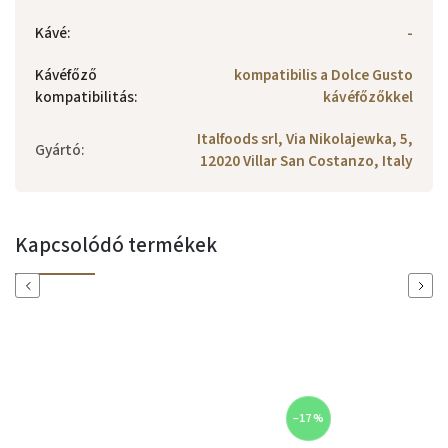
Kávé
:
-
Kávéfőző
kompatibilis a Dolce Gusto
kompatibilitás
:
kávéfőzőkkel
Italfoods srl, Via Nikolajewka, 5,
Gyártó
:
12020 Villar San Costanzo, Italy
Kapcsolódó termékek
Previous
Next
–17 %