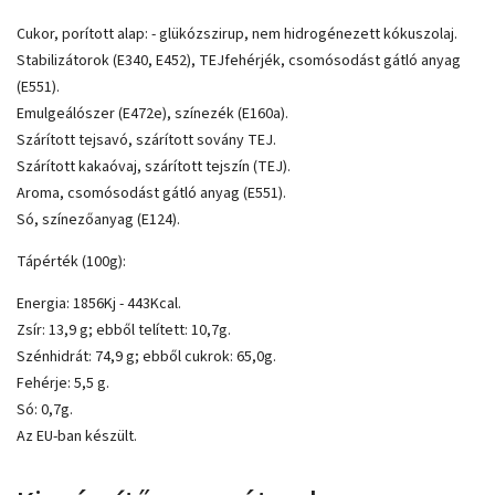
Cukor, porított alap: - glükózszirup, nem hidrogénezett kókuszolaj.
Stabilizátorok (E340, E452), TEJfehérjék, csomósodást gátló anyag
(E551).
Emulgeálószer (E472e), színezék (E160a).
Szárított tejsavó, szárított sovány TEJ.
Szárított kakaóvaj, szárított tejszín (TEJ).
Aroma, csomósodást gátló anyag (E551).
Só, színezőanyag (E124).
Tápérték (100g):
Energia: 1856Kj - 443Kcal.
Zsír: 13,9 g; ebből telített: 10,7g.
Szénhidrát: 74,9 g; ebből cukrok: 65,0g.
Fehérje: 5,5 g.
Só: 0,7g.
Az EU-ban készült.