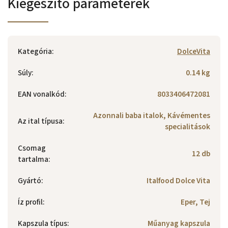
Kiegészítő paraméterek
Kategória
:
DolceVita
Súly
:
0.14 kg
EAN vonalkód
:
8033406472081
Azonnali baba italok, Kávémentes
Az ital típusa
:
specialitások
Csomag
12 db
tartalma
:
Gyártó
:
Italfood Dolce Vita
Íz profil
:
Eper, Tej
Kapszula típus
:
Műanyag kapszula