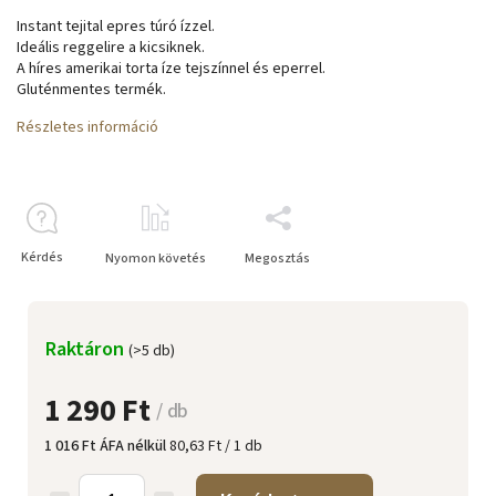
Instant tejital epres túró ízzel.
Ideális reggelire a kicsiknek.
A híres amerikai torta íze tejszínnel és eperrel.
Gluténmentes termék.
Részletes információ
Kérdés
Nyomon követés
Megosztás
Raktáron
(>5 db)
1 290 Ft
/ db
1 016 Ft ÁFA nélkül
80,63 Ft / 1 db