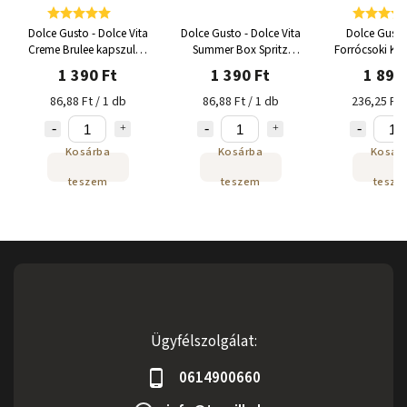
Dolce Gusto - Dolce Vita
Dolce Gusto - Dolce Vita
Dolce Gusto
Creme Brulee kapszula -
Summer Box Spritz
Forrócsoki Kap
12 adag
kapszula 16 adag
adag
1 390 Ft
1 390 Ft
1 890
86,88 Ft / 1 db
86,88 Ft / 1 db
236,25 Ft 
Kosárba
Kosárba
Kosár
teszem
teszem
tesze
Ügyfélszolgálat:
0614900660