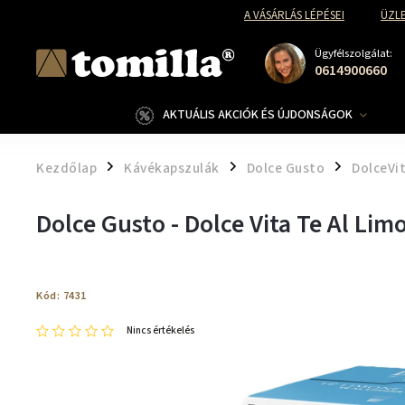
A VÁSÁRLÁS LÉPÉSEI
ÜZLE
Ügyfélszolgálat:
0614900660
AKTUÁLIS AKCIÓK ÉS ÚJDONSÁGOK
Kezdőlap
Kávékapszulák
Dolce Gusto
DolceVi
/
/
/
Dolce Gusto - Dolce Vita Te Al Li
Kód:
7431
Nincs értékelés