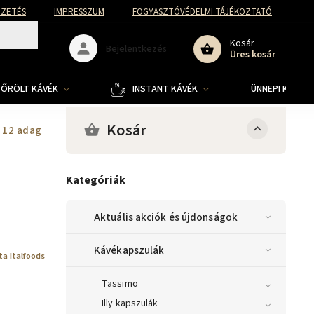
FIZETÉS
IMPRESSZUM
FOGYASZTÓVÉDELMI TÁJÉKOZTATÓ
Kosár
Bejelentkezés
Üres kosár
ŐRÖLT KÁVÉK
INSTANT KÁVÉK
ÜNNEPI KOLLE
Kosár
a 12 adag
Kategóriák
Aktuális akciók és újdonságok
Kávékapszulák
ta Italfoods
Tassimo
Illy kapszulák