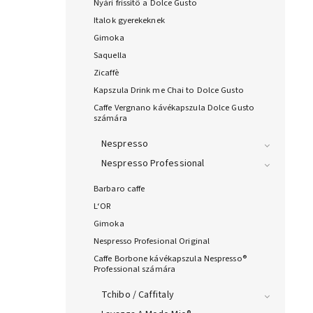
Nyári frissítő a Dolce Gusto
Italok gyerekeknek
Gimoka
Saquella
Zicaffè
Kapszula Drink me Chai to Dolce Gusto
Caffe Vergnano kávékapszula Dolce Gusto
számára
Nespresso
Nespresso Professional
Barbaro caffe
L‘OR
Gimoka
Nespresso Profesional Original
Caffe Borbone kávékapszula Nespresso®
Professional számára
Tchibo / Caffitaly