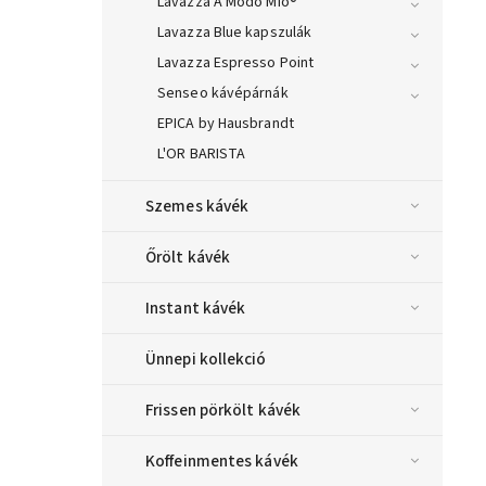
Lavazza A Modo Mio®
Lavazza Blue kapszulák
Lavazza Espresso Point
Senseo kávépárnák
EPICA by Hausbrandt
L'OR BARISTA
Szemes kávék
Őrölt kávék
Instant kávék
Ünnepi kollekció
Frissen pörkölt kávék
Koffeinmentes kávék