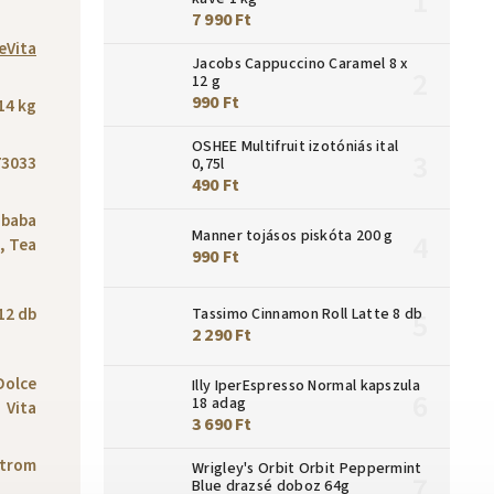
7 990 Ft
eVita
Jacobs Cappuccino Caramel 8 x
12 g
990 Ft
14 kg
OSHEE Multifruit izotóniás ital
73033
0,75l
490 Ft
 baba
Manner tojásos piskóta 200 g
, Tea
990 Ft
12 db
Tassimo Cinnamon Roll Latte 8 db
2 290 Ft
Dolce
Illy IperEspresso Normal kapszula
18 adag
Vita
3 690 Ft
itrom
Wrigley's Orbit Orbit Peppermint
Blue drazsé doboz 64g