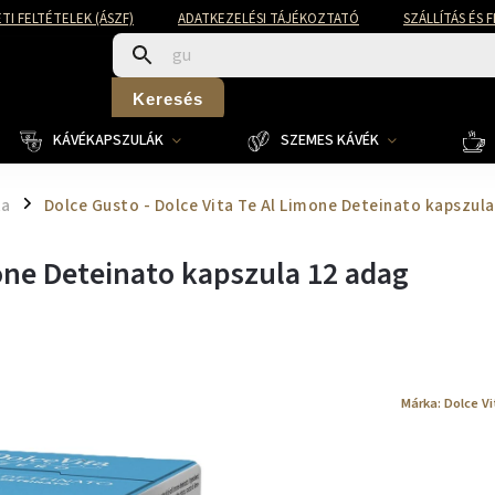
TI FELTÉTELEK (ÁSZF)
ADATKEZELÉSI TÁJÉKOZTATÓ
SZÁLLÍTÁS ÉS 
Keresés
KÁVÉKAPSZULÁK
SZEMES KÁVÉK
ta
Dolce Gusto - Dolce Vita Te Al Limone Deteinato kapszul
/
mone Deteinato kapszula 12 adag
Márka:
Dolce Vi