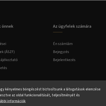
k önnek
Az ügyfelek számára
ései
Én számlám
lek (ÁSZF)
Bejegyzés
tájékoztató
Bejelentkezés
zetés
elmi tájékoztató
ogy kényelmes böngészést biztosítsunk a látogatások elemzése
lesztve az oldal funkcionalitását, teljesítményét és
ábbi információk