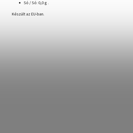
Só / Só: 0,0 g .
Készült az EU-ban.