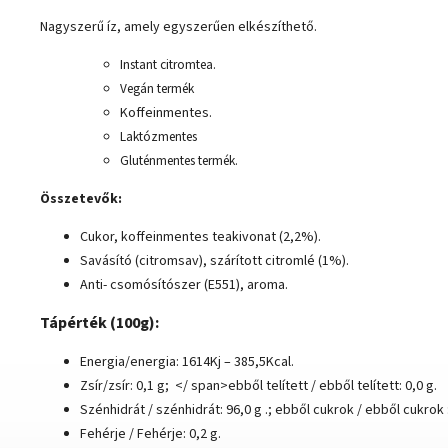
Nagyszerű íz, amely egyszerűen elkészíthető.
Instant citromtea.
Vegán termék
Koffeinmentes.
Laktózmentes
Gluténmentes termék.
Összetevők:
Cukor, koffeinmentes teakivonat (2,2%).
Savásító (citromsav), szárított citromlé (1%).
Anti- csomósítószer (E551), aroma.
Tápérték (100g):
Energia/energia: 1614Kj – 385,5Kcal.
Zsír/zsír: 0,1 g;
</ span>ebből telített / ebből telített: 0,0 g.
Szénhidrát / szénhidrát: 96,0 g .;
ebből cukrok / ebből cukrok :
Fehérje / Fehérje: 0,2 g.