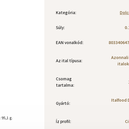
Kategória
:
Dolc
Súly
:
0.
EAN vonalkód
:
80334064
Azonnali
Az ital típusa
:
italok
Csomag
tartalma
:
Italfood 
Gyártó
:
 95,1 g.
Íz profil
:
C