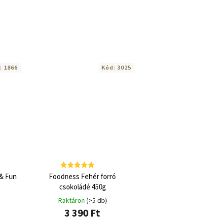
:
1866
Kód:
3025
 & Fun
Foodness Fehér forró
csokoládé 450g
Raktáron
(>5 db)
3 390 Ft