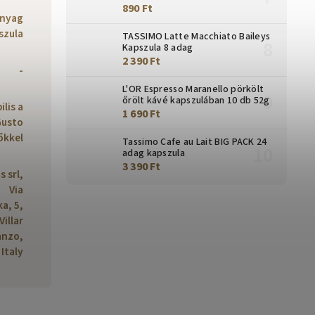
890 Ft
nyag
szula
TASSIMO Latte Macchiato Baileys
Kapszula 8 adag
2 390 Ft
-
L'OR Espresso Maranello pörkölt
őrölt kávé kapszulában 10 db 52g
lis a
1 690 Ft
Gusto
őkkel
Tassimo Cafe au Lait BIG PACK 24
adag kapszula
3 390 Ft
s srl,
Via
a, 5,
Villar
anzo,
Italy