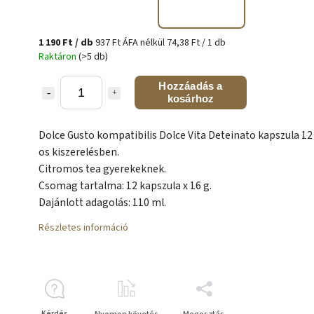
1 190 Ft
/ db
937 Ft ÁFA nélkül
74,38 Ft / 1 db
Raktáron
(>5 db)
Hozzáadás a
kosárhoz
Dolce Gusto kompatibilis Dolce Vita Deteinato kapszula 12
os kiszerelésben.
Citromos tea gyerekeknek.
Csomag tartalma: 12 kapszula x 16 g.
D
ajánlott adagolás
: 110 ml.
Részletes információ
Kérdés