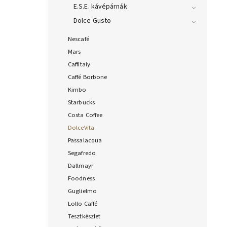
E.S.E. kávépárnák
Dolce Gusto
Nescafé
Mars
Caffitaly
Caffé Borbone
Kimbo
Starbucks
Costa Coffee
DolceVita
Passalacqua
Segafredo
Dallmayr
Foodness
Guglielmo
Lollo Caffé
Tesztkészlet