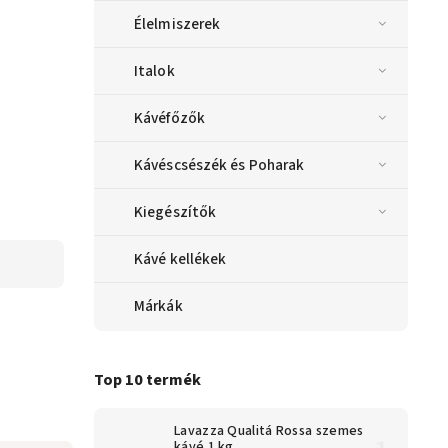
Élelmiszerek
Italok
Kávéfőzők
Kávéscsészék és Poharak
Kiegészítők
Kávé kellékek
Márkák
Top 10 termék
Lavazza Qualitá Rossa szemes
kávé 1 kg