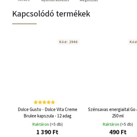
Nyomon követés
Megosztás
Kapcsolódó termékek
Kód:
2946
Kód
Dolce Gusto - Dolce Vita Creme
Szénsavas energiaital Go
Brulee kapszula - 12 adag
250 ml
Raktáron
(>5 db)
Raktáron
(>5 db)
1 390 Ft
490 Ft