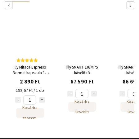
Previous
Next
Illy Mitaca Espresso
illy SMART 10/MPS
illy SMART 
Normal kapszula 15
kávéfőző
kávéfő
adag
2 890 Ft
67 590 Ft
86 690
192,67 Ft / 1 db
Kosárba
Kosár
Kosárba
teszem
tesze
teszem