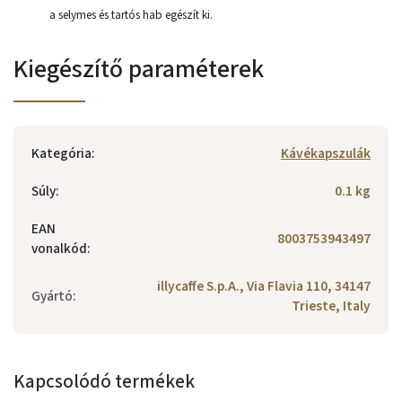
a selymes és tartós hab egészít ki.
Kiegészítő paraméterek
Kategória
:
Kávékapszulák
Súly
:
0.1 kg
EAN
8003753943497
vonalkód
:
illycaffe S.p.A., Via Flavia 110, 34147
Gyártó
:
Trieste, Italy
Kapcsolódó termékek