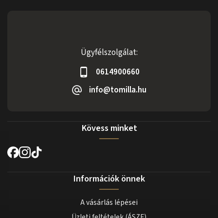
Ügyfélszolgálat:
0614900660
info@tomilla.hu
Kövess minket
Információk önnek
A vásárlás lépései
Üzleti feltételek (ÁSZF)