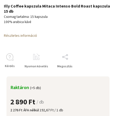
Illy Coffee kapszula Mitaca Intenso Bold Roast kapszula
15 db
Csomag tartalma: 15 kapszula
100% arabica kávé
Részletes információ
Kérdés
Nyomon követés
Megosztás
Raktáron
(>5 db)
2 890 Ft
/ db
2 276 Ft ÁFA nélkül
192,67 Ft / 1 db