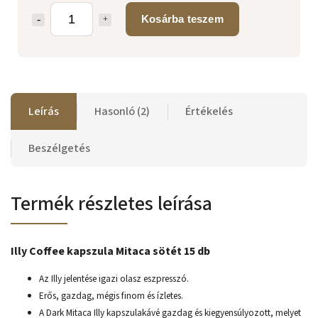
Kosárba teszem
Leírás
Hasonló (2)
Értékelés
Beszélgetés
Termék részletes leírása
Illy Coffee kapszula Mitaca sötét 15 db
Az Illy jelentése igazi olasz eszpresszó.
Erős, gazdag, mégis finom és ízletes.
A Dark Mitaca Illy kapszulakávé gazdag és kiegyensúlyozott, melyet