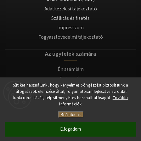
Adatkezelési tájékoztató
Szállítás és fizetés
Impresszum
Fogyasztóvédelmi tájékoztató
Az ügyfelek számára
Én számlám
Bejegyzés
Sütiket használunk, hogy kényelmes böngészést biztosítsunk a
Bejelentkezés
látogatások elemzése által, folyamatosan fejlesztve az oldal
funkcionalitását, teljesítményét és használhatóságát.
További
információk
Copyright 2026
tomilla.hu
. Minden jog fenntartva.
Beállítások
Elfogadom