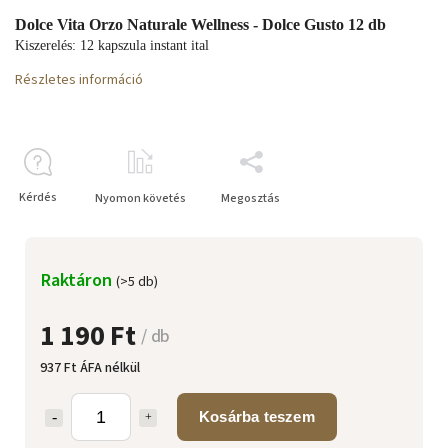
Dolce Vita Orzo Naturale Wellness - Dolce Gusto 12 db
Kiszerelés: 12 kapszula instant ital
Részletes információ
Kérdés
Nyomon követés
Megosztás
Raktáron
(>5 db)
1 190 Ft
/ db
937 Ft ÁFA nélkül
Kosárba teszem