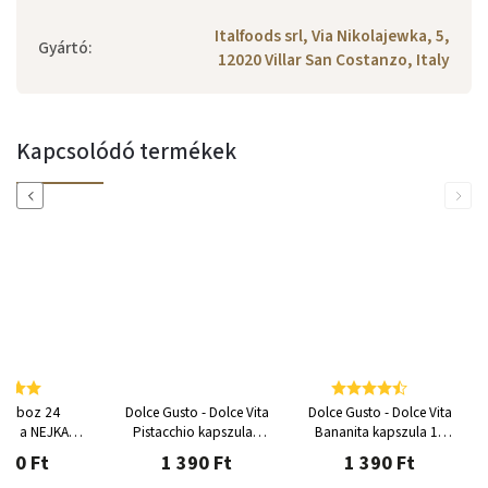
Italfoods srl, Via Nikolajewka, 5,
Gyártó
:
12020 Villar San Costanzo, Italy
Kapcsolódó termékek
Previous
Next
tdoboz 24
Dolce Gusto - Dolce Vita
Dolce Gusto - Dolce Vita
val a NEJKAFE
Pistacchio kapszula -
Bananita kapszula 16
to® Dolce Vita
12 adag
adag
390 Ft
1 390 Ft
1 390 Ft
zámára