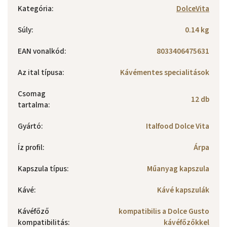
Kategória
:
DolceVita
Súly
:
0.14 kg
EAN vonalkód
:
8033406475631
Az ital típusa
:
Kávémentes specialitások
Csomag
12 db
tartalma
:
Gyártó
:
Italfood Dolce Vita
Íz profil
:
Árpa
Kapszula típus
:
Műanyag kapszula
Kávé
:
Kávé kapszulák
Kávéfőző
kompatibilis a Dolce Gusto
kompatibilitás
:
kávéfőzőkkel