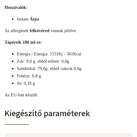
Hozzávalók:
Instant
Árpa
Az allergének
félkövérrel
vannak jelölve.
Tápérték 100 ml-re:
Energia / Energia: 1531Kj - 361Kcal.
Zsír: 0,0 g. ebből
telített: 0,0g.
Szénhidrát: 79,0g. ebből cukrok 0,0g.
Fehérje: 6,8 g.
Só: 0,18 g.
Az EU-ban készült.
Kiegészítő paraméterek