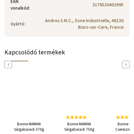
EAN
3178530402995
vonalkód
:
Andros S.N.C., Zone Industrielle, 46130
Gyártó
:
Biars-sur-Cere, France
Kapcsolódó termékek
Previous
Next
Bonne MAMAN
Bonne MAMAN
Bonne M
Sárgabarack 370g
Sárgabarack 750g
Cseresznye