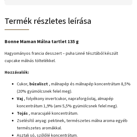
Termék részletes leírása
Bonne Maman Málna tartlet 135 g
Hagyományos francia desszert – puha Linné tésztából készült
cupcake málnás töltelékkel.
Hozzávalók:
Cukor,
búzaliszt
, málnapép és málnapép koncentrátum 8,5%
(20% gyümölcsnek felel meg).
Vaj
, folyékony invertcukor, napraforgóolaj, almapép
koncentrátum 1,9% (ami 5,5% gyümölcsnek felel meg).
Tojás
, maracujalé koncentrátum.
Zselésítő anyag: pektinek, természetes málna aroma egyéb
természetes aromákkal.
Asztali só, szőlőlé koncentrátum.