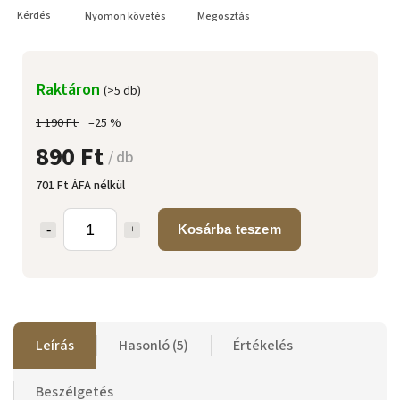
Kérdés
Nyomon követés
Megosztás
Raktáron
(>5 db)
1 190 Ft
–25 %
890 Ft
/ db
701 Ft ÁFA nélkül
Kosárba teszem
Leírás
Hasonló (5)
Értékelés
Beszélgetés