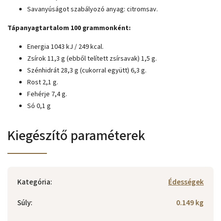
Savanyúságot szabályozó anyag: citromsav.
Tápanyagtartalom 100 grammonként:
Energia
1043 kJ / 249 kcal.
Zsírok
11,3 g
(ebből telített zsírsavak)
1,5 g.
Szénhidrát
28,3 g
(cukorral együtt)
6,3 g.
Rost
2,1 g.
Fehérje
7,4 g.
Só
0,1 g
Kiegészítő paraméterek
Kategória
:
Édességek
Súly
:
0.149 kg