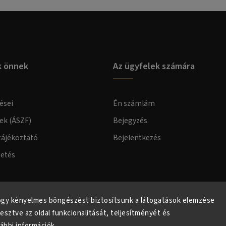
k önnek
Az ügyfelek számára
ései
Én számlám
lek (ÁSZF)
Bejegyzés
tájékoztató
Bejelentkezés
zetés
elmi tájékoztató
ogy kényelmes böngészést biztosítsunk a látogatások elemzése
lesztve az oldal funkcionalitását, teljesítményét és
ábbi információk