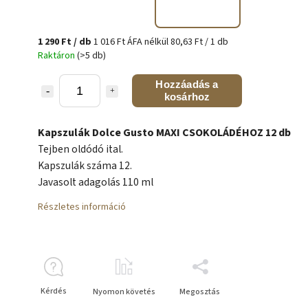
1 290 Ft
/ db
1 016 Ft ÁFA nélkül
80,63 Ft / 1 db
Raktáron
(>5 db)
Hozzáadás a
kosárhoz
Kapszulák Dolce Gusto MAXI CSOKOLÁDÉHOZ 12 db
Tejben oldódó ital.
Kapszulák száma 12.
Javasolt adagolás 110 ml
Részletes információ
Kérdés
Nyomon követés
Megosztás