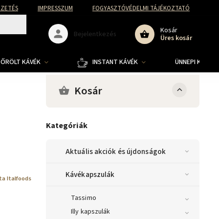
FIZETÉS
IMPRESSZUM
FOGYASZTÓVÉDELMI TÁJÉKOZTATÓ
Kosár
Bejelentkezés
Üres kosár
ŐRÖLT KÁVÉK
INSTANT KÁVÉK
ÜNNEPI KOLLE
Kosár
Kategóriák
Aktuális akciók és újdonságok
Kávékapszulák
ta Italfoods
Tassimo
Illy kapszulák