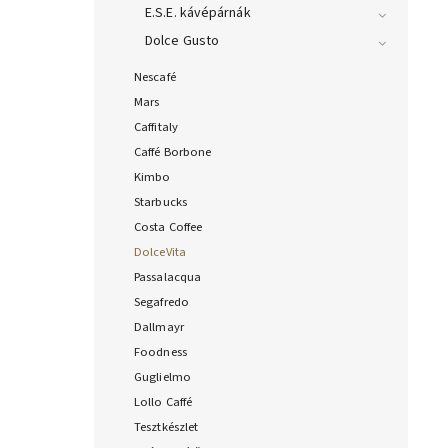
E.S.E. kávépárnák
Dolce Gusto
Nescafé
Mars
Caffitaly
Caffé Borbone
Kimbo
Starbucks
Costa Coffee
DolceVita
Passalacqua
Segafredo
Dallmayr
Foodness
Guglielmo
Lollo Caffé
Tesztkészlet