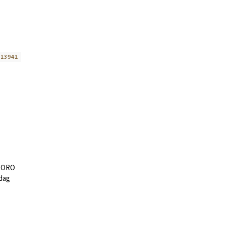
:
13941
é ORO
dag