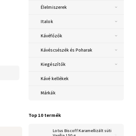
Élelmiszerek
Italok
Kávéfőzők
Kávéscsészék és Poharak
Kiegészítők
Kávé kellékek
Márkák
Top 10 termék
Lotus Biscoff Karamellizált süti
Vanília 150 g