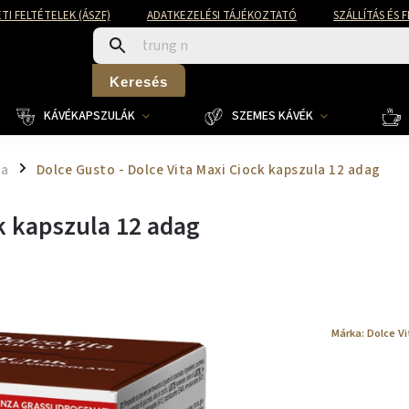
TI FELTÉTELEK (ÁSZF)
ADATKEZELÉSI TÁJÉKOZTATÓ
SZÁLLÍTÁS ÉS 
Keresés
KÁVÉKAPSZULÁK
SZEMES KÁVÉK
ta
Dolce Gusto - Dolce Vita Maxi Ciock kapszula 12 adag
/
ck kapszula 12 adag
Márka:
Dolce Vi