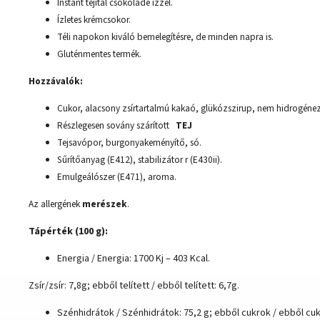
Instant tejital csokoládé ízzel.
Ízletes krémcsokor.
Téli napokon kiváló bemelegítésre, de minden napra is.
Gluténmentes termék.
Hozzávalók:
Cukor, alacsony zsírtartalmú kakaó, glükózszirup, nem hidrogéneze
Részlegesen sovány szárított
TEJ
Tejsavópor, burgonyakeményítő, só.
Sűrítőanyag (E412), stabilizátor r (E430ii).
Emulgeálószer (E471), aroma.
Az allergének
merészek
.
Tápérték (100 g):
Energia / Energia: 1700 Kj – 403 Kcal.
Zsír/zsír: 7,8g;
ebből telített / ebből telített: 6,7g.
Szénhidrátok / Szénhidrátok: 75,2 g;
ebből cukrok / ebből cuk