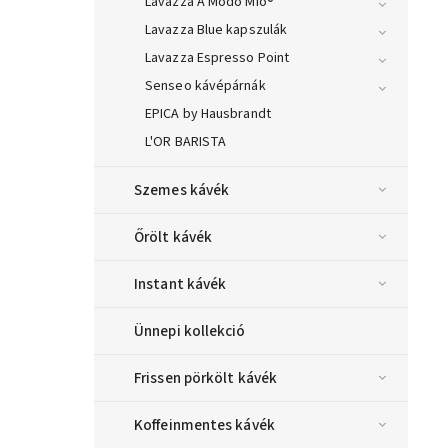
Lavazza A Modo Mio®
Lavazza Blue kapszulák
Lavazza Espresso Point
Senseo kávépárnák
EPICA by Hausbrandt
L'OR BARISTA
Szemes kávék
Őrölt kávék
Instant kávék
Ünnepi kollekció
Frissen pörkölt kávék
Koffeinmentes kávék