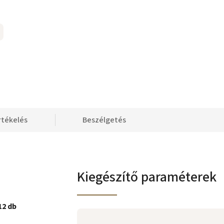
rtékelés
Beszélgetés
Kiegészítő paraméterek
12 db