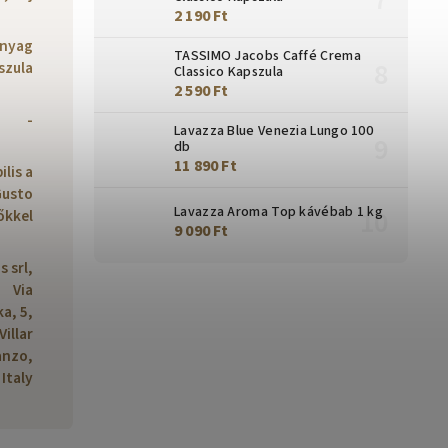
2 190 Ft
nyag
TASSIMO Jacobs Caffé Crema
szula
Classico Kapszula
2 590 Ft
-
Lavazza Blue Venezia Lungo 100
db
11 890 Ft
lis a
Gusto
Lavazza Aroma Top kávébab 1 kg
őkkel
9 090 Ft
s srl,
Via
a, 5,
Villar
anzo,
Italy