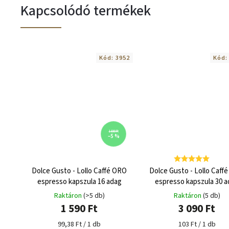
Kapcsolódó termékek
Kód:
3952
Kód
1 690 Ft
–5 %
Dolce Gusto - Lollo Caffé ORO
Dolce Gusto - Lollo Caff
espresso kapszula 16 adag
espresso kapszula 30 a
Raktáron
(>5 db)
Raktáron
(5 db)
1 590 Ft
3 090 Ft
99,38 Ft / 1 db
103 Ft / 1 db