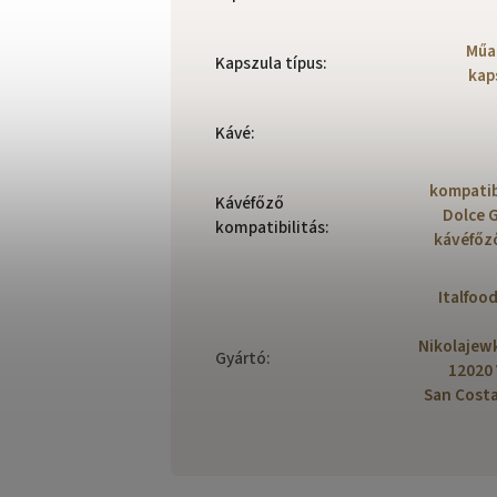
Műa
Kapszula típus
:
kap
Kávé
:
kompatibi
Kávéfőző
Dolce 
kompatibilitás
:
kávéfőz
Italfood
Nikolajewk
Gyártó
:
12020 
San Cost