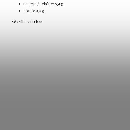
Fehérje / Fehérje: 5,4 g
Só/Só: 0,0 g.
Készült az EU-ban.