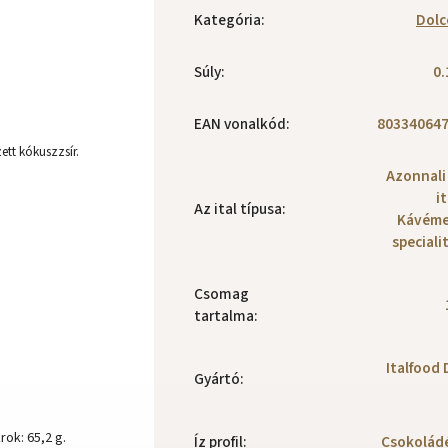
Kategória
:
Dolc
Súly
:
0.
EAN vonalkód
:
80334064
tt kókuszzsír.
Azonnali
i
Az ital típusa
:
Kávéme
speciali
Csomag
tartalma
:
Italfood 
Gyártó
:
rok: 65,2 g.
Íz profil
:
Csokoládé