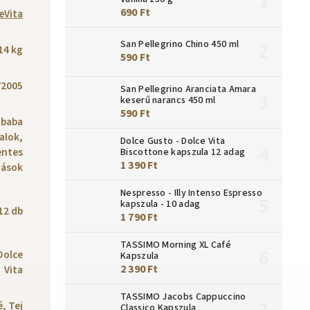
690 Ft
eVita
San Pellegrino Chino 450 ml
14 kg
590 Ft
72005
San Pellegrino Aranciata Amara
keserű narancs 450 ml
590 Ft
 baba
talok,
Dolce Gusto - Dolce Vita
ntes
Biscottone kapszula 12 adag
1 390 Ft
tások
Nespresso - Illy Intenso Espresso
kapszula - 10 adag
12 db
1 790 Ft
TASSIMO Morning XL Café
Dolce
Kapszula
2 390 Ft
Vita
TASSIMO Jacobs Cappuccino
, Tej
Classico Kapszula