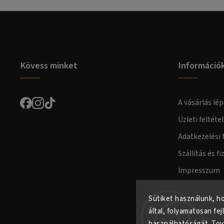
Kövess minket
Információ
A vásárlás lép
Üzleti feltéte
Adatkezelési 
Szállítás és fi
Impresszum
Fogyasztóvéd
Sütiket használunk, h
által, folyamatosan fej
használhatóságát.
Tov