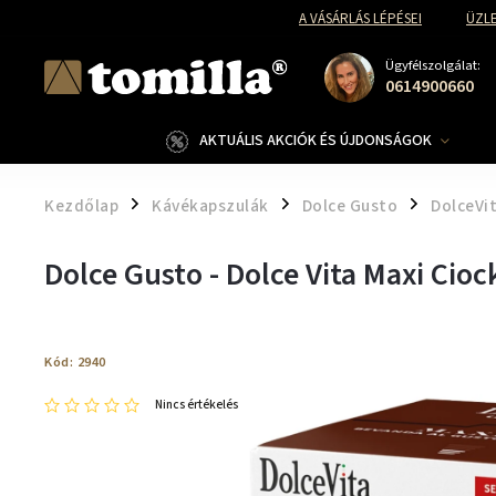
A VÁSÁRLÁS LÉPÉSEI
ÜZLE
Ügyfélszolgálat:
0614900660
AKTUÁLIS AKCIÓK ÉS ÚJDONSÁGOK
Kezdőlap
Kávékapszulák
Dolce Gusto
DolceVi
/
/
/
Dolce Gusto - Dolce Vita Maxi Cio
Kód:
2940
Nincs értékelés