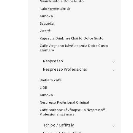
Nyári frissítő a Dolce Gusto
Italok gyerekeknek
Gimoka
Saquella
Zicaffè
Kapszula Drink me Chai to Dolce Gusto
Caffe Vergnano kávékapszula Dolce Gusto
számára
Nespresso
Nespresso Professional
Barbaro caffe
L‘OR
Gimoka
Nespresso Profesional Original
Caffe Borbone kávékapszula Nespresso®
Professional számára
Tchibo / Caffitaly