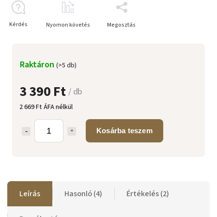
Kérdés
Nyomon követés
Megosztás
Raktáron
(>5 db)
3 390 Ft
/ db
2 669 Ft ÁFA nélkül
Kosárba teszem
Leírás
Hasonló (4)
Értékelés (2)