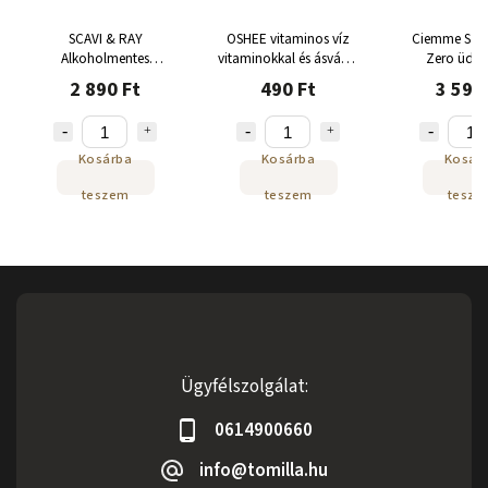
SCAVI & RAY
OSHEE vitaminos víz
Ciemme Sa
Alkoholmentes
vitaminokkal és ásványi
Zero üdítő
Spumante
anyagokkal 555ml
2 890 Ft
490 Ft
3 590
Alkoholmentes 0% 0,75
l
Kosárba
Kosárba
Kosár
teszem
teszem
tesze
Ügyfélszolgálat:
0614900660
info@tomilla.hu