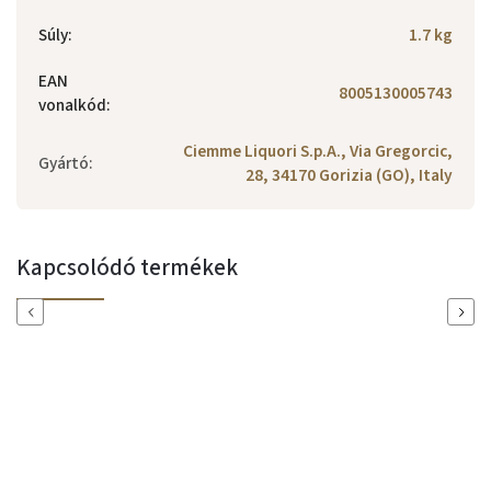
Súly
:
1.7 kg
EAN
8005130005743
vonalkód
:
Ciemme Liquori S.p.A., Via Gregorcic,
Gyártó
:
28, 34170 Gorizia (GO), Italy
Kapcsolódó termékek
Previous
Next