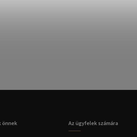
k önnek
Az ügyfelek számára