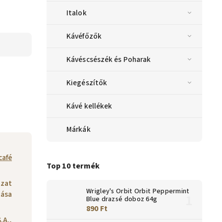
Italok
Kávéfőzők
Kávéscsészék és Poharak
Kiegészítők
Kávé kellékek
Márkák
café
Top 10 termék
ozat
Wrigley's Orbit Orbit Peppermint
tása
Blue drazsé doboz 64g
890 Ft
.A.,