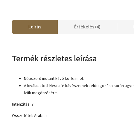
Leírás
Értékelés (4)
Termék részletes leírása
Népszerű instant kávé koffeinnel.
A kiválasztott Nescafé kávészemek feldolgozása során ügye
ízük megőrzésére.
Intenzitás: 7
Összetétel: Arabica