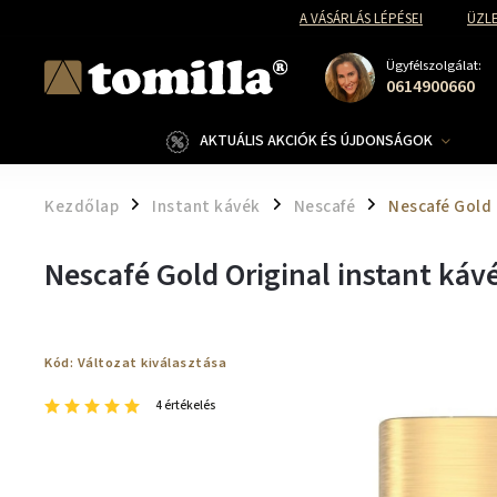
A VÁSÁRLÁS LÉPÉSEI
ÜZLE
Ügyfélszolgálat:
0614900660
AKTUÁLIS AKCIÓK ÉS ÚJDONSÁGOK
Kezdőlap
Instant kávék
Nescafé
Nescafé Gold 
/
/
/
Nescafé Gold Original instant káv
Kód:
Változat kiválasztása
4 értékelés