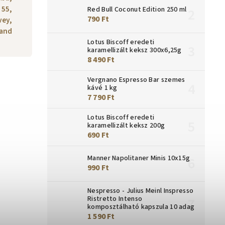
 55,
Red Bull Coconut Edition 250 ml
790 Ft
vey,
land
Lotus Biscoff eredeti
karamellizált keksz 300x6,25g
8 490 Ft
Vergnano Espresso Bar szemes
kávé 1 kg
7 790 Ft
Lotus Biscoff eredeti
karamellizált keksz 200g
690 Ft
Manner Napolitaner Minis 10x15g
990 Ft
Nespresso - Julius Meinl Inspresso
Ristretto Intenso
komposztálható kapszula 10 adag
1 590 Ft