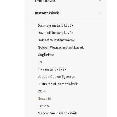
Őrölt kávék
Instant kávék
Dallmayr instant kávék
Davidoff instant kávék
DolceVita instant kávék
Golden Weasel instant kávék
Guglielmo
Illy
Inka instant kávék
Jacobs Douwe Egberts
Julius Meinl instant kávék
L'OR
Nescafé
Tchibo
Maccoffee instant kávék