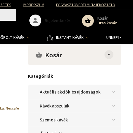
FIZETÉS
IMPRESSZUM
FOGYASZTÓVÉDELMI TÁJÉKOZTATÓ
Kosár
Bejelentkezés
Üres kosár
ŐRÖLT KÁVÉK
INSTANT KÁVÉK
ÜNNEPI KOLLE
Kosár
Kategóriák
Aktuális akciók és újdonságok
Kávékapszulák
ka:
Nescafé
Szemes kávék