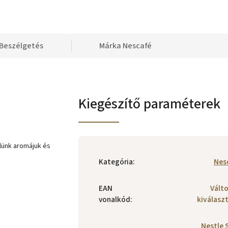
Beszélgetés
Márka
Nescafé
Kiegészítő paraméterek
lünk aromájuk és
Kategória
:
Nes
EAN
Vált
vonalkód
:
kiválasz
Nestle S