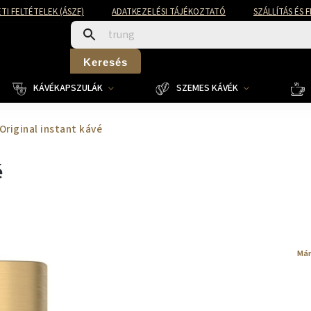
TI FELTÉTELEK (ÁSZF)
ADATKEZELÉSI TÁJÉKOZTATÓ
SZÁLLÍTÁS ÉS 
Keresés
KÁVÉKAPSZULÁK
SZEMES KÁVÉK
Original instant kávé
é
Már