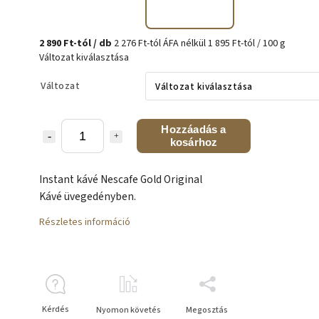
2 890 Ft
-tól
/ db
2 276 Ft
-tól ÁFA nélkül
1 895 Ft-tól / 100 g
Változat kiválasztása
Változat
Hozzáadás a
kosárhoz
Instant kávé Nescafe Gold Original
Kávé üvegedényben.
Részletes információ
Kérdés
Nyomon követés
Megosztás