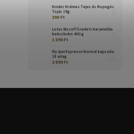
Kinder Krémes Tejes és Ropogós
Tojás 19g
390 Ft
Lotus Biscoff Eredeti Karamellás
Kekszkrém 400 g
1 890 Ft
Illy IperEspresso Normal kapszula
18 adag
3 690 Ft