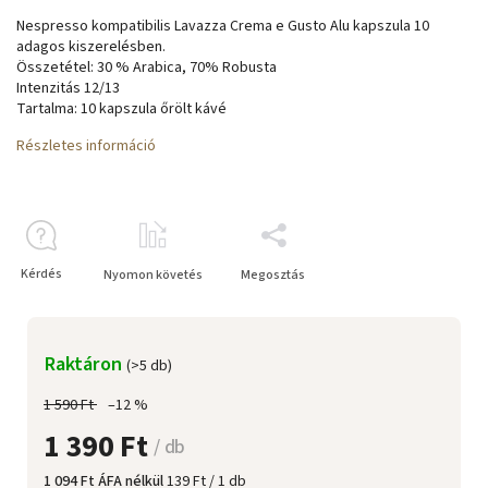
Nespresso kompatibilis Lavazza Crema e Gusto Alu kapszula 10
adagos kiszerelésben.
Összetétel: 30 % Arabica, 70% Robusta
Intenzitás 12/13
Tartalma: 10 kapszula őrölt kávé
Részletes információ
Kérdés
Nyomon követés
Megosztás
Raktáron
(>5 db)
1 590 Ft
–12 %
1 390 Ft
/ db
1 094 Ft ÁFA nélkül
139 Ft / 1 db