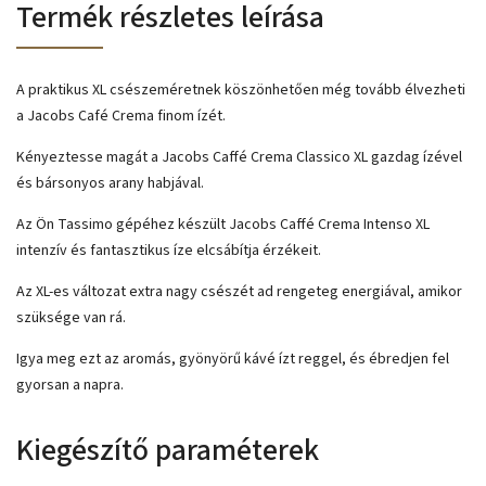
Termék részletes leírása
A praktikus XL csészeméretnek köszönhetően még tovább élvezheti
a Jacobs Café Crema finom ízét.
Kényeztesse magát a Jacobs Caffé Crema Classico XL gazdag ízével
és bársonyos arany habjával.
Az Ön Tassimo gépéhez készült Jacobs Caffé Crema Intenso XL
intenzív és fantasztikus íze elcsábítja érzékeit.
Az XL-es változat extra nagy csészét ad rengeteg energiával, amikor
szüksége van rá.
Igya meg ezt az aromás, gyönyörű kávé ízt reggel, és ébredjen fel
gyorsan a napra.
Kiegészítő paraméterek