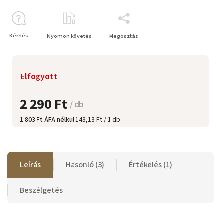
Kérdés
Nyomon követés
Megosztás
Elfogyott
2 290 Ft
/ db
1 803 Ft ÁFA nélkül
143,13 Ft / 1 db
Leírás
Hasonló (3)
Értékelés (1)
Beszélgetés