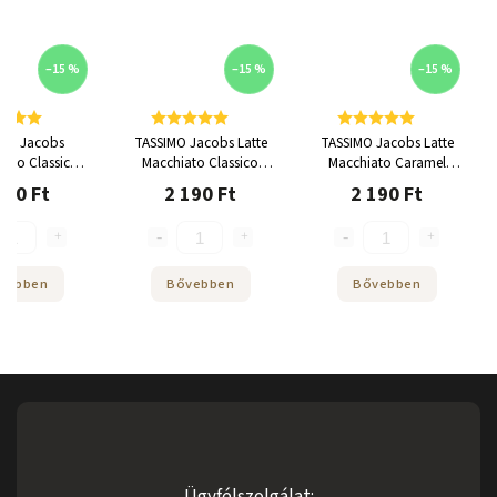
–15 %
–15 %
–15 %
MO Jacobs
TASSIMO Jacobs Latte
TASSIMO Jacobs Latte
ino Classico
Macchiato Classico
Macchiato Caramel
pszula
Kapszula
Kapszula
190 Ft
2 190 Ft
2 190 Ft
vebben
Bővebben
Bővebben