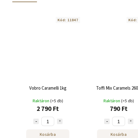
Kód:
11847
Kód
Vobro Caramelli 1kg
Toffi Mix Caramels 260
Raktáron
(>5 db)
Raktáron
(>5 db)
2 790 Ft
790 Ft
Kosárba
Kosárba