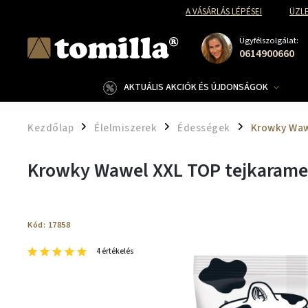
A VÁSÁRLÁS LÉPÉSEI
ÜZLE
Ügyfélszolgálat:
0614900660
AKTUÁLIS AKCIÓK ÉS ÚJDONSÁGOK
Kezdőlap
Élelmiszerek
Édességek
Krowky Waw
/
/
/
Krowky Wawel XXL TOP tejkarame
Kód:
17858
4 értékelés