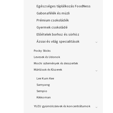
Egészséges táplálkozás FoodNess
Gabonafélék és müzli
Prémium csokoládék
Gyermek csokoládé
Előételek borhoz és sörhöz
Ázsiai és világ specialitások
Pocky Sticks
Levesek és Udonok
Mochi sütemények és desszertek
Mártások és fűszerek
Lee Kum Kee
Samyang
Sempio
Kikkoman
YUZU gyümölcslevek és koncentrátumok