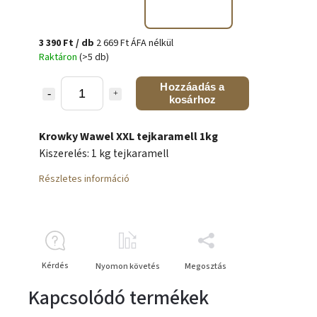
3 390 Ft
/ db
2 669 Ft ÁFA nélkül
Raktáron
(>5 db)
Hozzáadás a
kosárhoz
Krowky Wawel XXL tejkaramell 1kg
Kiszerelés: 1 kg tejkaramell
Részletes információ
Kérdés
Nyomon követés
Megosztás
Kapcsolódó termékek