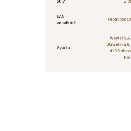
Súly
:
1.0
EAN
5900102022
vonalkód
:
Wawel S.A.,
Wawelska 6,
Gyártó
:
410 Dobcz
Pol