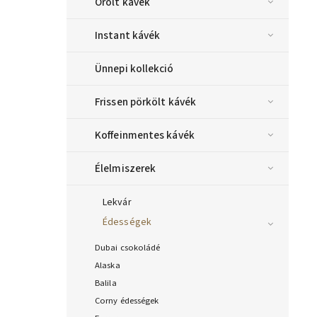
Őrölt kávék
Instant kávék
Ünnepi kollekció
Frissen pörkölt kávék
Koffeinmentes kávék
Élelmiszerek
Lekvár
Édességek
Dubai csokoládé
Alaska
Balila
Corny édességek