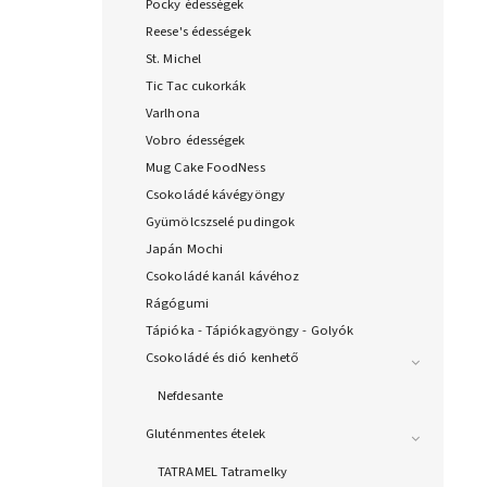
Pocky édességek
Reese's édességek
St. Michel
Tic Tac cukorkák
Varlhona
Vobro édességek
Mug Cake FoodNess
Csokoládé kávégyöngy
Gyümölcszselé pudingok
Japán Mochi
Csokoládé kanál kávéhoz
Rágógumi
Tápióka - Tápiókagyöngy - Golyók
Csokoládé és dió kenhető
Nefdesante
Gluténmentes ételek
TATRAMEL Tatramelky