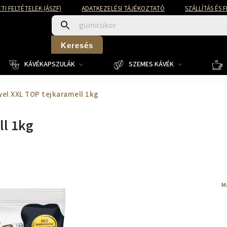
TI FELTÉTELEK (ÁSZF)
ADATKEZELÉSI TÁJÉKOZTATÓ
SZÁLLÍTÁS ÉS 
Keresés
KÁVÉKAPSZULÁK
SZEMES KÁVÉK
el XXL TOP tejkaramell 1kg
ll 1kg
M