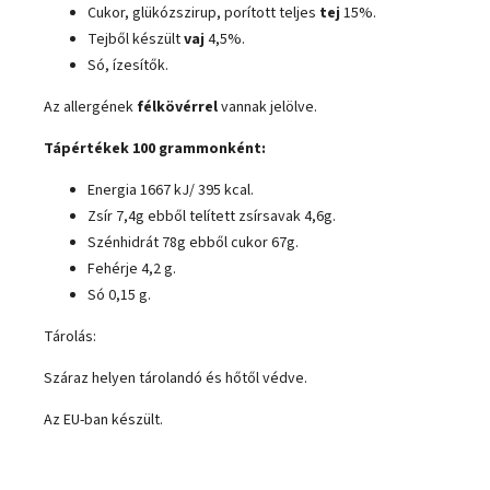
Cukor, glükózszirup, porított teljes
tej
15%.
Tejből készült
vaj
4,5%.
Só, ízesítők.
Az allergének
félkövérrel
vannak jelölve.
Tápértékek 100 grammonként:
Energia 1667 kJ/ 395 kcal.
Zsír 7,4g ebből telített zsírsavak 4,6g.
Szénhidrát 78g ebből cukor 67g.
Fehérje 4,2 g.
Só 0,15 g.
Tárolás:
Száraz helyen tárolandó és hőtől védve.
Az EU-ban készült.