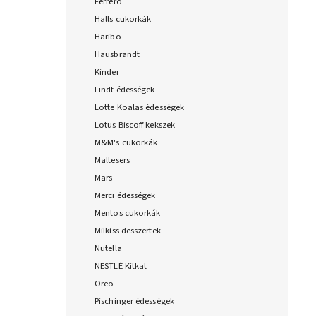
Ferrero
Halls cukorkák
Haribo
Hausbrandt
Kinder
Lindt édességek
Lotte Koalas édességek
Lotus Biscoff kekszek
M&M's cukorkák
Maltesers
Mars
Merci édességek
Mentos cukorkák
Milkiss desszertek
Nutella
NESTLÉ Kitkat
Oreo
Pischinger édességek