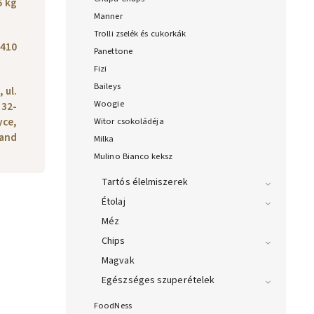
5 kg
Manner
Trolli zselék és cukorkák
410
Panettone
Fizi
Baileys
 ul.
Woogie
 32-
yce,
Witor csokoládéja
and
Milka
Mulino Bianco keksz
Tartós élelmiszerek
Étolaj
Méz
Chips
Magvak
Egészséges szuperételek
FoodNess