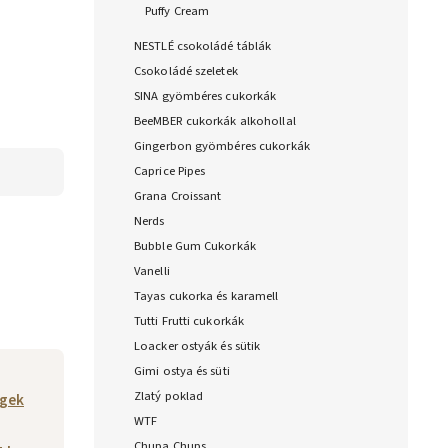
Puffy Cream
NESTLÉ csokoládé táblák
Csokoládé szeletek
SINA gyömbéres cukorkák
BeeMBER cukorkák alkohollal
Gingerbon gyömbéres cukorkák
Caprice Pipes
Grana Croissant
Nerds
Bubble Gum Cukorkák
Vanelli
Tayas cukorka és karamell
Tutti Frutti cukorkák
Loacker ostyák és sütik
Gimi ostya és süti
Zlatý poklad
gek
WTF
Chupa Chups