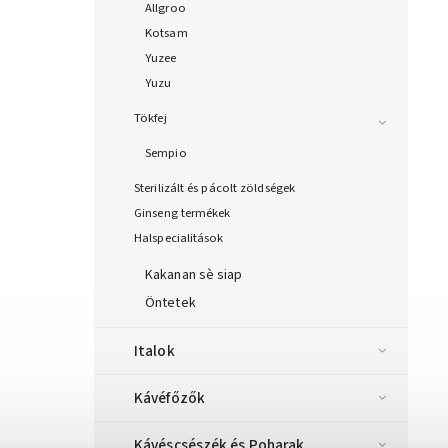
Allgroo
Kotsam
Yuzee
Yuzu
Tökfej
Sempio
Sterilizált és pácolt zöldségek
Ginseng termékek
Halspecialitások
Kakanan sè siap
Öntetek
Italok
Kávéfőzők
Kávéscsészék és Poharak