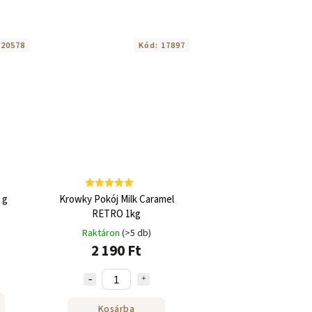
:
20578
Kód:
17897
 g
Krowky Pokój Milk Caramel
RETRO 1kg
Raktáron
(>5 db)
2 190 Ft
Kosárba