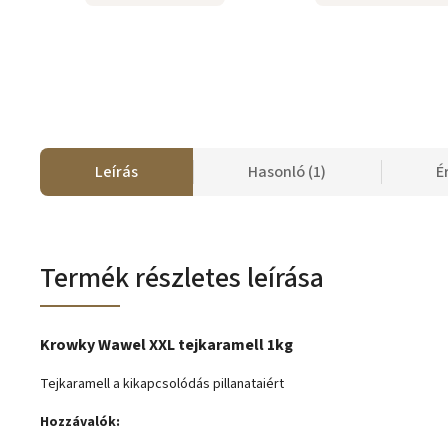
Leírás
Hasonló (1)
É
Termék részletes leírása
Krowky Wawel XXL tejkaramell 1kg
Tejkaramell a kikapcsolódás pillanataiért
Hozzávalók: