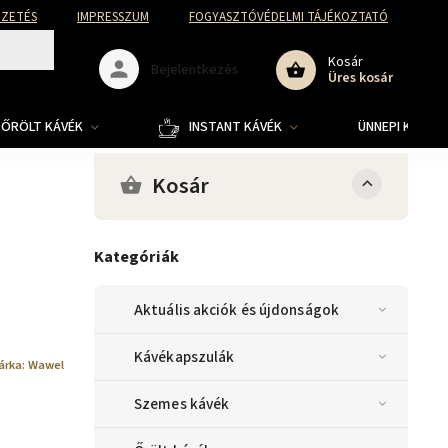
FIZETÉS
IMPRESSZUM
FOGYASZTÓVÉDELMI TÁJÉKOZTATÓ
Kosár
Bejelentkezés
Üres kosár
ŐRÖLT KÁVÉK
INSTANT KÁVÉK
ÜNNEPI KOLLE
Kosár
Kategóriák
Aktuális akciók és újdonságok
Kávékapszulák
árka:
Wawel
Szemes kávék