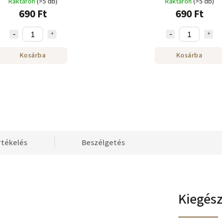
Raktáron
(>5 db)
Raktáron
(>5 db)
690 Ft
690 Ft
Kosárba
Kosárba
rtékelés
Beszélgetés
Kiegés