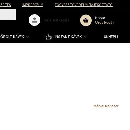
FIZETÉS
IMPRESSZUM
FOGYASZTÓVÉDELMI TÁJÉKOZTATÓ
Kosár
Bejelentkezés
Üres kosár
ŐRÖLT KÁVÉK
INSTANT KÁVÉK
ÜNNEPI KOLLE
Márka:
Monster