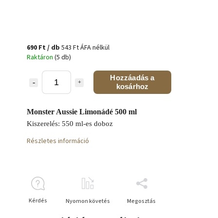
690 Ft
/ db
543 Ft ÁFA nélkül
Raktáron
(5 db)
Hozzáadás a
kosárhoz
Monster Aussie Limonádé 500 ml
Kiszerelés: 550 ml-es doboz
Részletes információ
Kérdés
Nyomon követés
Megosztás