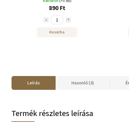
Raktáron
(>5 db)
890 Ft
Kosárba
Leírás
Hasonló (3)
É
Termék részletes leírása