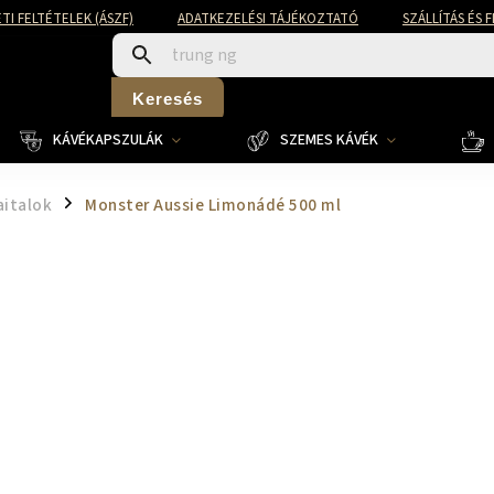
TI FELTÉTELEK (ÁSZF)
ADATKEZELÉSI TÁJÉKOZTATÓ
SZÁLLÍTÁS ÉS 
Keresés
KÁVÉKAPSZULÁK
SZEMES KÁVÉK
aitalok
Monster Aussie Limonádé 500 ml
/