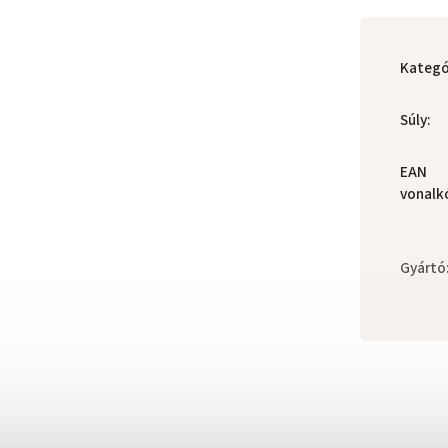
Kategó
Súly
:
EAN
vonalk
Gyártó