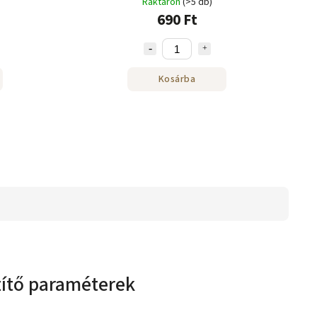
Raktáron
(>5 db)
690 Ft
Kosárba
zítő paraméterek