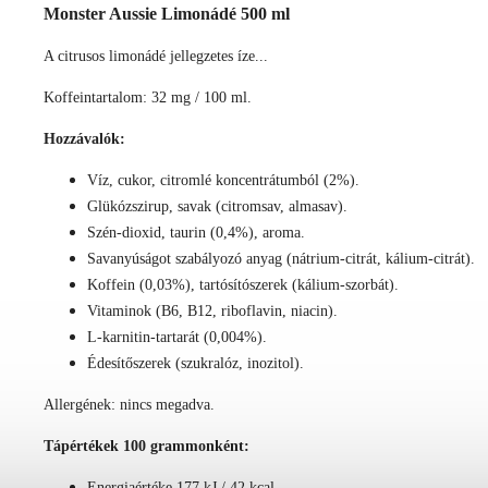
Monster Aussie Limonádé 500 ml
A citrusos limonádé jellegzetes íze...
Koffeintartalom: 32 mg / 100 ml.
Hozzávalók:
Víz, cukor, citromlé koncentrátumból (2%).
Glükózszirup, savak (citromsav, almasav).
Szén-dioxid, taurin (0,4%), aroma.
Savanyúságot szabályozó anyag (nátrium-citrát, kálium-citrát).
Koffein (0,03%), tartósítószerek (kálium-szorbát).
Vitaminok (B6, B12, riboflavin, niacin).
L-karnitin-tartarát (0,004%).
Édesítőszerek (szukralóz, inozitol).
Allergének: nincs megadva.
Tápértékek 100 grammonként:
Energiaértéke 177 kJ / 42 kcal.