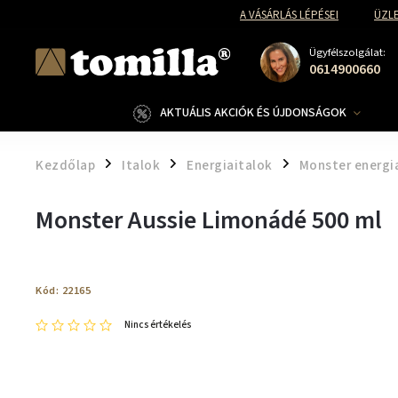
A VÁSÁRLÁS LÉPÉSEI
ÜZLE
Ügyfélszolgálat:
0614900660
AKTUÁLIS AKCIÓK ÉS ÚJDONSÁGOK
Kezdőlap
Italok
Energiaitalok
Monster energi
/
/
/
Monster Aussie Limonádé 500 ml
Kód:
22165
Nincs értékelés