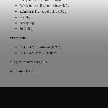
Zsírok 0g, ebből telített zsírsavak 0g.
Szénhidrát 11g, ebből cukrok 9,7g.
Rost 0g.
Fehérje 0g.
Só 0,08 g.
Vitaminok:
B2 (53%*), riboflavin (50%*).
B6 (57%*) és B12 (100%*).
*Az ajánlott napi adag %-a.
Az EU-ban készült.