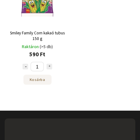
Smiley Family Corn kakaó tubus
150 g
Raktáron
(>5 db)
590 Ft
Kosárba