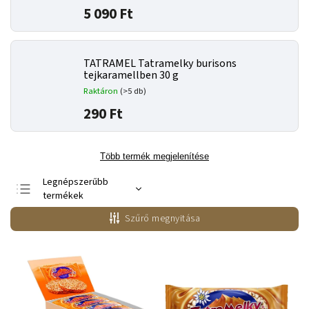
5 090 Ft
TATRAMEL Tatramelky burisons
tejkaramellben 30 g
Raktáron
(>5 db)
290 Ft
Több termék megjelenítése
Legnépszerűbb
termékek
Legolcsóbb elöl
Szűrő megnyitása
Legdrágább
ABC szerint