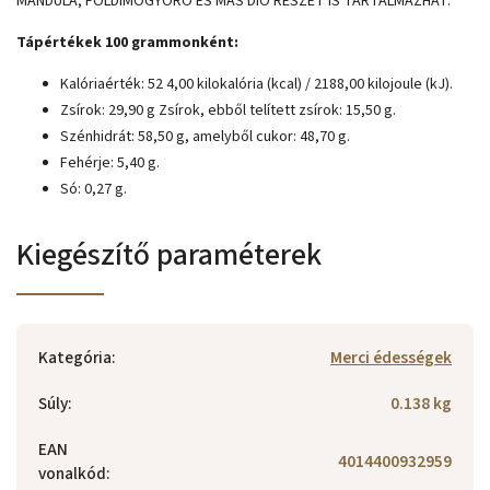
MANDULA, FÖLDIMOGYORÓ ÉS MÁS DIÓ RÉSZET IS TARTALMAZHAT.
Tápértékek 100 grammonként:
Kalóriaérték: 52 4,00 kilokalória (kcal) / 2188,00 kilojoule (kJ).
Zsírok: 29,90 g Zsírok, ebből telített zsírok: 15,50 g.
Szénhidrát: 58,50 g, amelyből cukor: 48,70 g.
Fehérje: 5,40 g.
Só: 0,27 g.
Kiegészítő paraméterek
Kategória
:
Merci édességek
Súly
:
0.138 kg
EAN
4014400932959
vonalkód
: