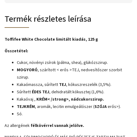
Termék részletes leírása
Toffifee White Chocolate limitált kiadás, 125 g
Összetétel:
Cukor, növényi zsírok (pálma, shea), glükózszirup.
MOGYORÓ
, szárított < erős >TEJ, nedvesítőszer szorbit
szirup.
Kakaómassza, sűrített
TEJ
, kókuszreszelék (3,5%).
Sűrített
ÉDES TEJ
, dehidratált kókusztej (1,6%).
Kakaóvaj ,
KRÉM< /strong>, nádcukorszirup.
TEJKRÉM
, aromák, lecitin emulgeálószer (
SZÓJA
erős>).
Só.
Az allergének
félkövérrel vannak jelölve.