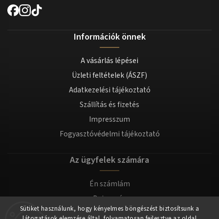
Információk önnek
A vásárlás lépései
Üzleti feltételek (ÁSZF)
Adatkezelési tájékoztató
Szállítás és fizetés
Impresszum
Fogyasztóvédelmi tájékoztató
Az ügyfelek számára
Én számlám
Bejegyzés
Sütiket használunk, hogy kényelmes böngészést biztosítsunk a
Bejelentkezés
látogatások elemzése által, folyamatosan fejlesztve az oldal