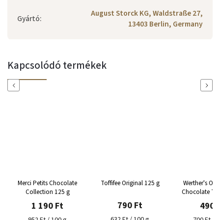
August Storck KG, Waldstraße 27,
Gyártó
:
13403 Berlin, Germany
Kapcsolódó termékek
Previous
Next
Merci Petits Chocolate
Toffifee Original 125 g
Werther's Orig
Collection 125 g
Chocolate Tof
790 Ft
1 190 Ft
490 
632 Ft / 100 g