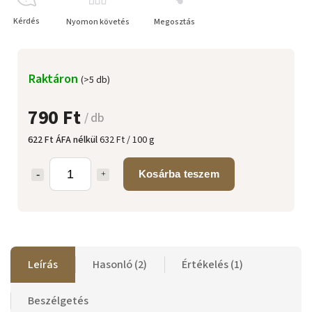
Kérdés
Nyomon követés
Megosztás
Raktáron
(>5 db)
790 Ft
/ db
622 Ft ÁFA nélkül
632 Ft / 100 g
Kosárba teszem
Leírás
Hasonló (2)
Értékelés (1)
Beszélgetés