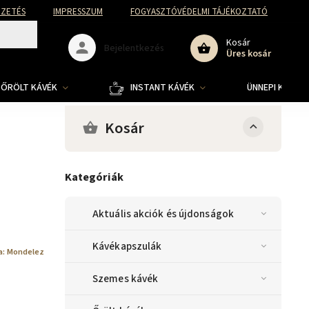
FIZETÉS
IMPRESSZUM
FOGYASZTÓVÉDELMI TÁJÉKOZTATÓ
Kosár
Bejelentkezés
Üres kosár
ŐRÖLT KÁVÉK
INSTANT KÁVÉK
ÜNNEPI KOLLE
Kosár
Kategóriák
Aktuális akciók és újdonságok
Kávékapszulák
a:
Mondelez
Szemes kávék