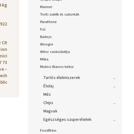
9 kg
Manner
Trolli zselék és cukorkák
Panettone
922
Fizi
Baileys
z CR
Woogie
tion
Witor csokoládéja
lnici
Milka
7 73
Mulino Bianco keksz
va –
zech
Tartós élelmiszerek
blic
Étolaj
Méz
Chips
Magvak
Egészséges szuperételek
FoodNess