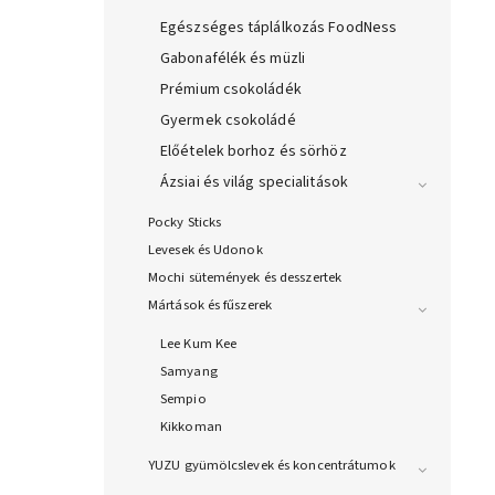
Egészséges táplálkozás FoodNess
Gabonafélék és müzli
Prémium csokoládék
Gyermek csokoládé
Előételek borhoz és sörhöz
Ázsiai és világ specialitások
Pocky Sticks
Levesek és Udonok
Mochi sütemények és desszertek
Mártások és fűszerek
Lee Kum Kee
Samyang
Sempio
Kikkoman
YUZU gyümölcslevek és koncentrátumok