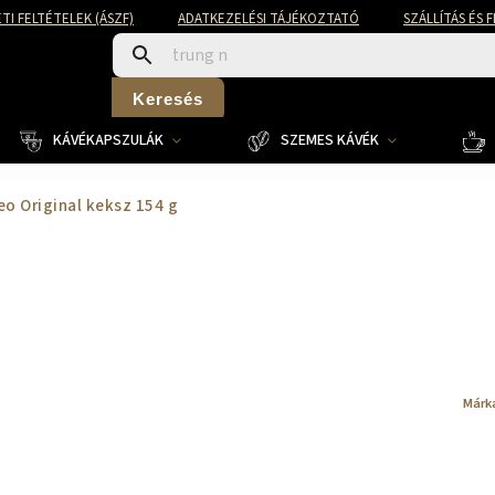
TI FELTÉTELEK (ÁSZF)
ADATKEZELÉSI TÁJÉKOZTATÓ
SZÁLLÍTÁS ÉS 
Keresés
KÁVÉKAPSZULÁK
SZEMES KÁVÉK
eo Original keksz 154 g
Márk