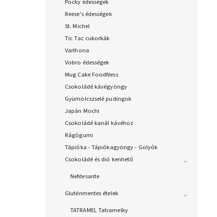
Pocky édességek
Reese's édességek
St. Michel
Tic Tac cukorkák
Varlhona
Vobro édességek
Mug Cake FoodNess
Csokoládé kávégyöngy
Gyümölcszselé pudingok
Japán Mochi
Csokoládé kanál kávéhoz
Rágógumi
Tápióka - Tápiókagyöngy - Golyók
Csokoládé és dió kenhető
Nefdesante
Gluténmentes ételek
TATRAMEL Tatramelky