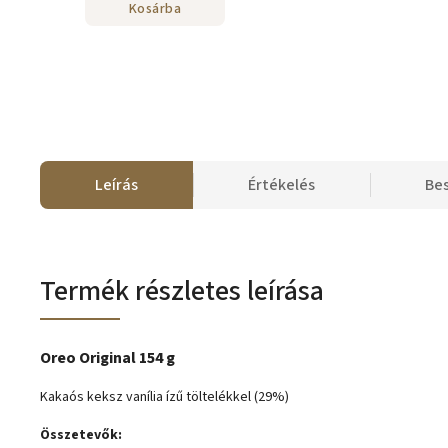
Kosárba
Leírás
Értékelés
Be
Termék részletes leírása
Oreo Original 154 g
Kakaós keksz vanília ízű töltelékkel (29%)
Összetevők: