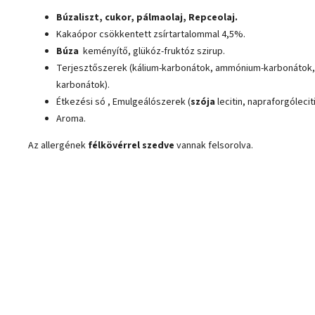
Búzaliszt, cukor, pálmaolaj, Repceolaj.
Kakaópor csökkentett zsírtartalommal 4,5%.
Búza
keményítő, glükóz-fruktóz szirup.
Terjesztőszerek (kálium-karbonátok, ammónium-karbonátok,
karbonátok).
Étkezési só , Emulgeálószerek (
szója
lecitin, napraforgóleciti
Aroma.
Az allergének
félkövérrel szedve
vannak felsorolva.