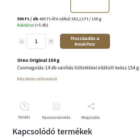
590 Ft
/ db
465 Ft ÁFA nélkül
383,12 Ft / 100 g
Raktáron
(>5 db)
Hozzáadás a
kosárhoz
Oreo Original 154 g
Csomagolás: 14 db vaníliás töltelékkel ellátott keksz 154 g
Részletes információ
Kérdés
Nyomon követés
Megosztás
Kapcsolódó termékek