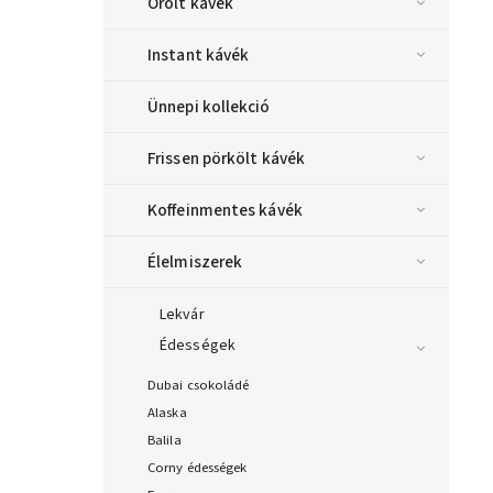
Őrölt kávék
Instant kávék
Ünnepi kollekció
Frissen pörkölt kávék
Koffeinmentes kávék
Élelmiszerek
Lekvár
Édességek
Dubai csokoládé
Alaska
Balila
Corny édességek