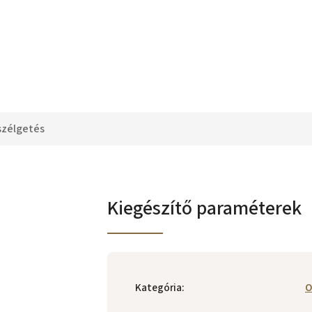
szélgetés
Kiegészítő paraméterek
Kategória
:
O