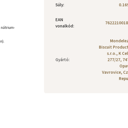
Súly
:
0.16
EAN
7622210018
vonalkód
:
 nátrium-
Mondele
n).
Biscuit Produc
s.r.o., K Ce
Gyártó
:
277/27, 74
Opa
Vavrovice, C
Repu