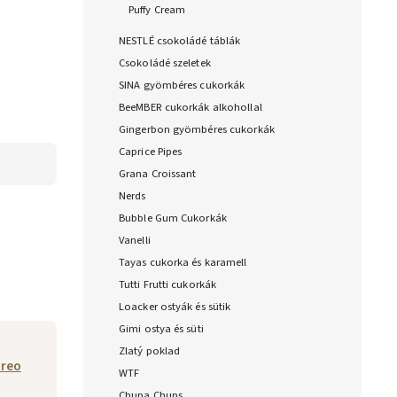
Puffy Cream
NESTLÉ csokoládé táblák
Csokoládé szeletek
SINA gyömbéres cukorkák
BeeMBER cukorkák alkohollal
Gingerbon gyömbéres cukorkák
Caprice Pipes
Grana Croissant
Nerds
Bubble Gum Cukorkák
Vanelli
Tayas cukorka és karamell
Tutti Frutti cukorkák
Loacker ostyák és sütik
Gimi ostya és süti
Zlatý poklad
reo
WTF
Chupa Chups