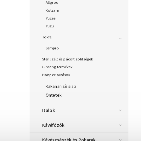
Allgroo
Kotsam
Yuzee
Yuzu
Tökfej
Sempio
Sterilizált és pácolt zöldségek
Ginseng termékek
Halspecialitások
Kakanan sè siap
Öntetek
Italok
Kávéfőzők
Kávéscsészék és Poharak