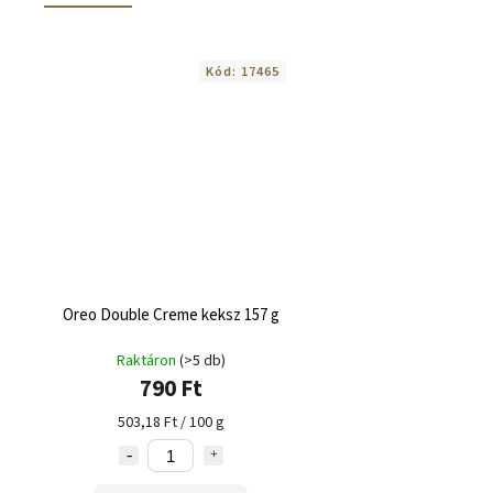
Kód:
17465
Oreo Double Creme keksz 157 g
Raktáron
(>5 db)
790 Ft
503,18 Ft / 100 g