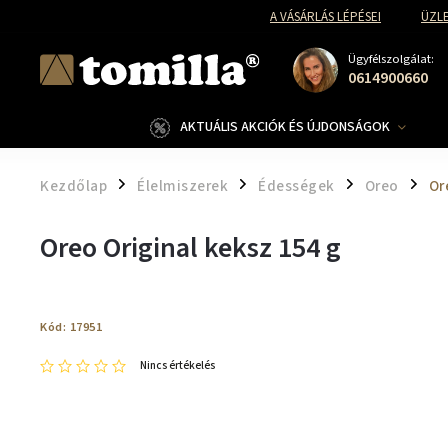
A VÁSÁRLÁS LÉPÉSEI
ÜZLE
Ügyfélszolgálat:
0614900660
AKTUÁLIS AKCIÓK ÉS ÚJDONSÁGOK
Kezdőlap
Élelmiszerek
Édességek
Oreo
Or
/
/
/
/
Oreo Original keksz 154 g
Kód:
17951
Nincs értékelés