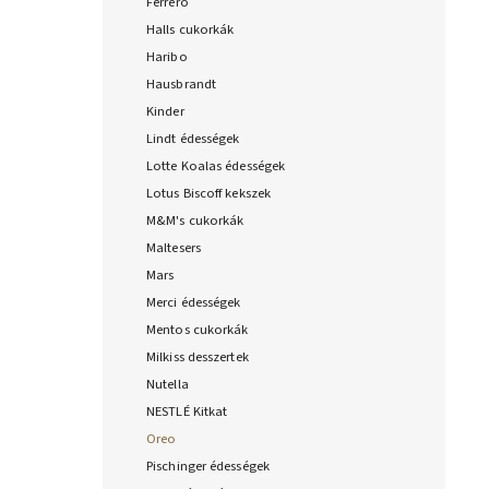
Ferrero
Halls cukorkák
Haribo
Hausbrandt
Kinder
Lindt édességek
Lotte Koalas édességek
Lotus Biscoff kekszek
M&M's cukorkák
Maltesers
Mars
Merci édességek
Mentos cukorkák
Milkiss desszertek
Nutella
NESTLÉ Kitkat
Oreo
Pischinger édességek