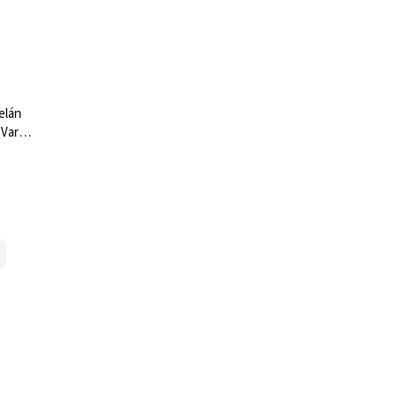
elán
 Vario