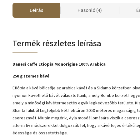
Leírás
Hasonló (4)
É
Termék részletes leírása
Danesi caffe Etiopia Monorigine 100% Arabica
250 g szemes kávé
Etiópia a kávé bölcsője az arabica kávét és a Sidamo körzetben olya
nyomon követhető kávét választottunk, amely Bombe körzet hegye
amely a minőségi kávétermesztés egyik legkedvezőbb területe.
Ki
Shanta faluból Legfeljebb két hektáron 2050 méteres magasságig t
cseresznyét.
Miután megérik, Ayla mosóállomására viszik a cseresz
alternatív módszerekkel dolgozzák fel, hogy a kávé teljes értékű leg
édessége és összetettsége.