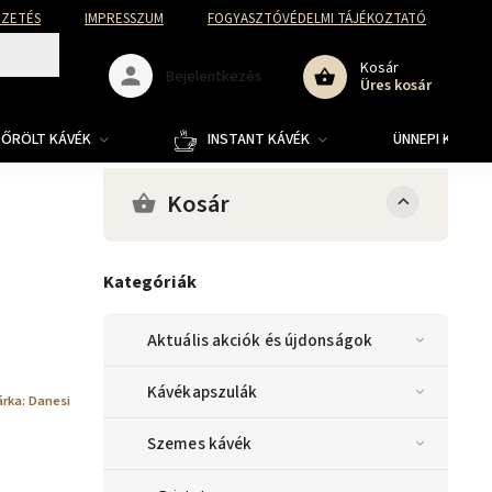
FIZETÉS
IMPRESSZUM
FOGYASZTÓVÉDELMI TÁJÉKOZTATÓ
Kosár
Bejelentkezés
Üres kosár
ŐRÖLT KÁVÉK
INSTANT KÁVÉK
ÜNNEPI KOLLE
Kosár
Kategóriák
Aktuális akciók és újdonságok
Kávékapszulák
rka:
Danesi
Szemes kávék