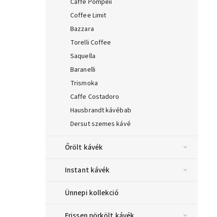
Caffe Pompeii
Coffee Limit
Bazzara
Torelli Coffee
Saquella
Baranelli
Trismoka
Caffe Costadoro
Hausbrandt kávébab
Dersut szemes kávé
Őrölt kávék
Instant kávék
Ünnepi kollekció
Frissen pörkölt kávék