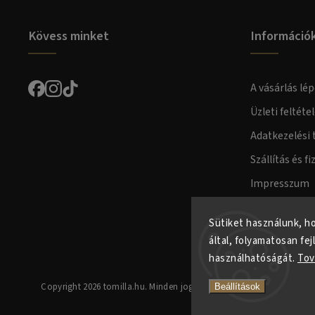
Kövess minket
Információ
A vásárlás lép
Üzleti feltéte
Adatkezelési 
Szállítás és fi
Impresszum
Fogyasztóvéd
Sütiket használunk, h
által, folyamatosan fej
használhatóságát.
Tov
Copyright 2026
tomilla.hu
. Minden jog fenntartva.
Beállítások