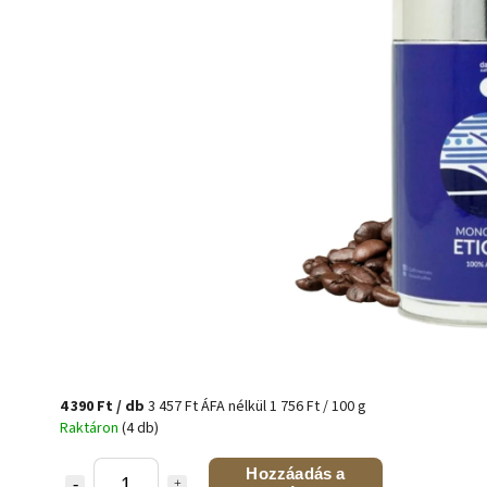
4 390 Ft
/ db
3 457 Ft ÁFA nélkül
1 756 Ft / 100 g
Raktáron
(4 db)
Hozzáadás a