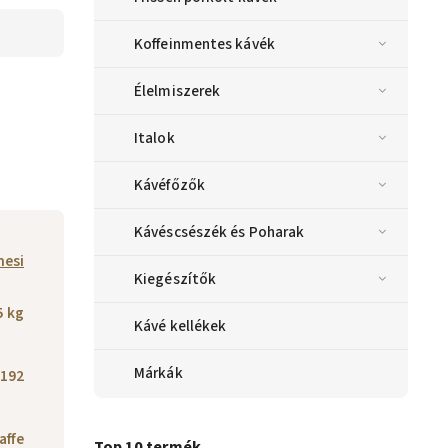
Koffeinmentes kávék
Élelmiszerek
Italok
Kávéfőzők
Kávéscsészék és Poharak
nesi
Kiegészítők
5 kg
Kávé kellékek
Márkák
192
affe
Top 10 termék