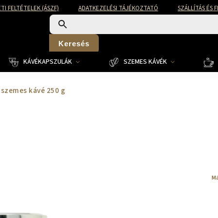
TI FELTÉTELEK (ÁSZF)
ADATKEZELÉSI TÁJÉKOZTATÓ
SZÁLLÍTÁS ÉS 
Keresés
KÁVÉKAPSZULÁK
SZEMES KÁVÉK
a szemes kávé 250 g
Má