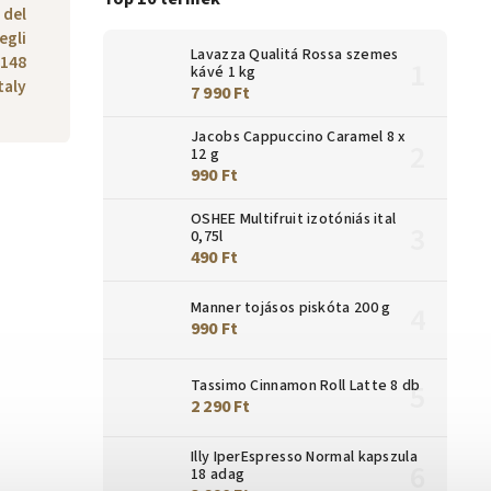
a del
egli
Lavazza Qualitá Rossa szemes
0148
kávé 1 kg
taly
7 990 Ft
Jacobs Cappuccino Caramel 8 x
12 g
990 Ft
OSHEE Multifruit izotóniás ital
0,75l
490 Ft
Manner tojásos piskóta 200 g
990 Ft
Tassimo Cinnamon Roll Latte 8 db
2 290 Ft
Illy IperEspresso Normal kapszula
18 adag