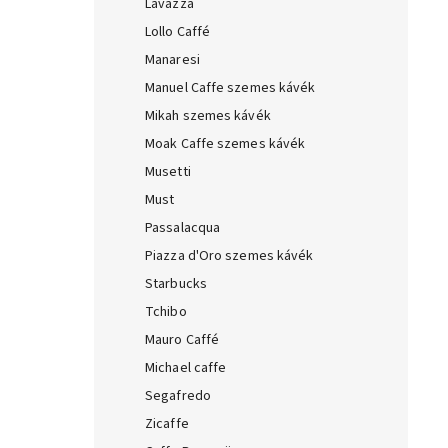
Lavazza
Lollo Caffé
Manaresi
Manuel Caffe szemes kávék
Mikah szemes kávék
Moak Caffe szemes kávék
Musetti
Must
Passalacqua
Piazza d'Oro szemes kávék
Starbucks
Tchibo
Mauro Caffé
Michael caffe
Segafredo
Zicaffe