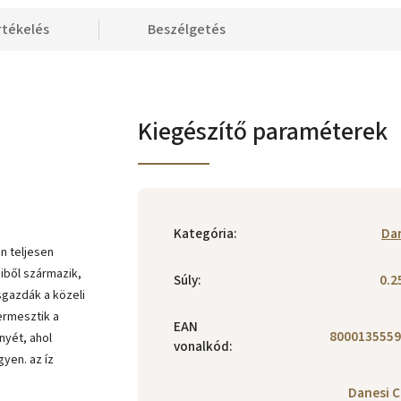
rtékelés
Beszélgetés
Kiegészítő paraméterek
Kategória
:
Da
n teljesen
iből származik,
Súly
:
0.2
sgazdák a közeli
ermesztik a
EAN
8000135559
nyét, ahol
vonalkód
:
yen. az íz
Danesi C