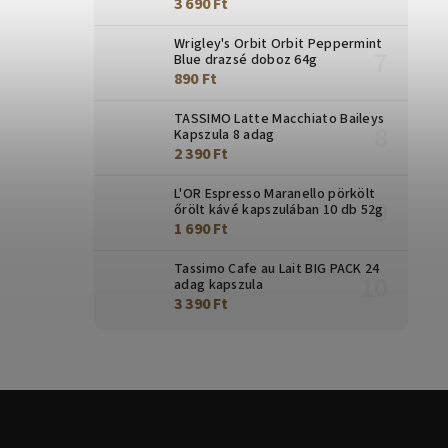
3 690 Ft
Wrigley's Orbit Orbit Peppermint
Blue drazsé doboz 64g
890 Ft
TASSIMO Latte Macchiato Baileys
Kapszula 8 adag
2 390 Ft
L'OR Espresso Maranello pörkölt
őrölt kávé kapszulában 10 db 52g
1 690 Ft
Tassimo Cafe au Lait BIG PACK 24
adag kapszula
3 390 Ft