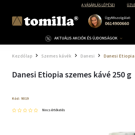
A VÁSÁRLÁS LÉPÉSEI
ÜZLE
Ügyfélszolgálat:
0614900660
AKTUÁLIS AKCIÓK ÉS ÚJDONSÁGOK
Kezdőlap
Szemes kávék
Danesi
Danesi Etiopi
/
/
/
Danesi Etiopia szemes kávé 250 g
Kód:
9019
Nincs értékelés