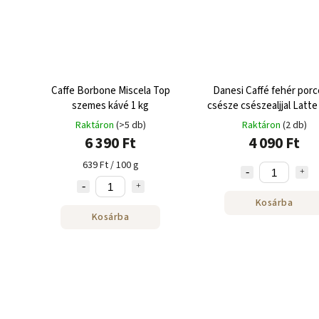
Caffe Borbone Miscela Top
Danesi Caffé fehér porc
szemes kávé 1 kg
csésze csészealjjal Latte
Max 250 ml-hez
Raktáron
(>5 db)
Raktáron
(2 db)
6 390 Ft
4 090 Ft
639 Ft / 100 g
Kosárba
Kosárba