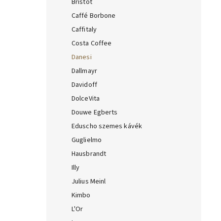
Bristot
Caffé Borbone
Caffitaly
Costa Coffee
Danesi
Dallmayr
Davidoff
DolceVita
Douwe Egberts
Eduscho szemes kávék
Guglielmo
Hausbrandt
Illy
Julius Meinl
Kimbo
L'Or