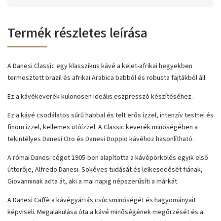
Termék részletes leírása
A Danesi Classic egy klasszikus kávé a kelet-afrikai hegyekben
termesztett brazil és afrikai Arabica babból és robusta fajtákból áll.
Ez a kávékeverék különösen ideális eszpresszó készítéséhez.
Ez a kávé csodálatos sűrű habbal és telt erős ízzel, intenzív testtel és
finom ízzel, kellemes utóízzel. A Classic keverék minőségében a
tekintélyes Danesi Oro és Danesi Doppio kávéhoz hasonlítható.
A római Danesi céget 1905-ben alapította a kávépörkölés egyik első
úttörője, Alfredo Danesi. Sokéves tudását és lelkesedését fiának,
Giovanninak adta át, aki a mai napig népszerűsíti a márkát.
A Danesi Caffè a kávégyártás csúcsminőségét és hagyományait
képviseli. Megalakulása óta a kávé minőségének megőrzését és a