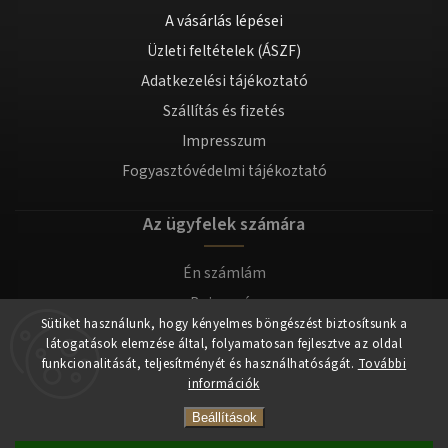
A vásárlás lépései
Üzleti feltételek (ÁSZF)
Adatkezelési tájékoztató
Szállítás és fizetés
Impresszum
Fogyasztóvédelmi tájékoztató
Az ügyfelek számára
Én számlám
Bejegyzés
Sütiket használunk, hogy kényelmes böngészést biztosítsunk a
Bejelentkezés
látogatások elemzése által, folyamatosan fejlesztve az oldal
funkcionalitását, teljesítményét és használhatóságát.
További
információk
Copyright 2026
tomilla.hu
. Minden jog fenntartva.
Beállítások