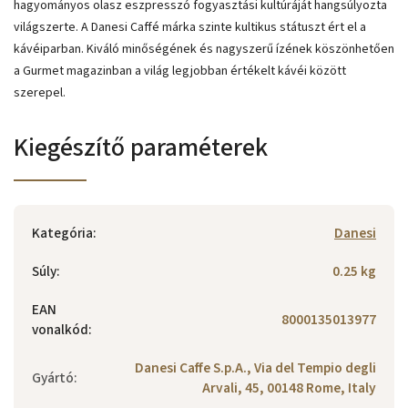
hagyományos olasz eszpresszó fogyasztási kultúráját hangsúlyozta
világszerte. A Danesi Caffé márka szinte kultikus státuszt ért el a
kávéiparban. Kiváló minőségének és nagyszerű ízének köszönhetően
a Gurmet magazinban a világ legjobban értékelt kávéi között
szerepel.
Kiegészítő paraméterek
Kategória
:
Danesi
Súly
:
0.25 kg
EAN
8000135013977
vonalkód
:
Danesi Caffe S.p.A., Via del Tempio degli
Gyártó
:
Arvali, 45, 00148 Rome, Italy