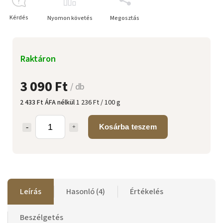
Kérdés
Nyomon követés
Megosztás
Raktáron
3 090 Ft
/ db
2 433 Ft ÁFA nélkül
1 236 Ft / 100 g
Kosárba teszem
Leírás
Hasonló (4)
Értékelés
Beszélgetés