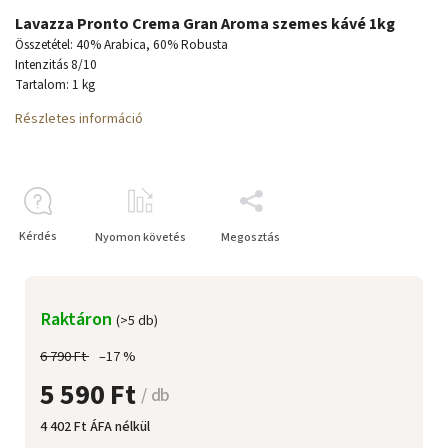
Lavazza Pronto Crema Gran Aroma szemes kávé 1kg
Összetétel: 40% Arabica, 60% Robusta
Intenzitás 8/10
Tartalom: 1 kg
Részletes információ
Kérdés
Nyomon követés
Megosztás
Raktáron
(>5 db)
6 790 Ft
–17 %
5 590 Ft
/ db
4 402 Ft ÁFA nélkül