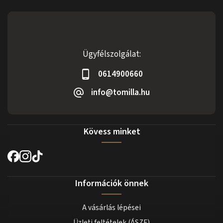
Ügyfélszolgálat:
0614900660
info@tomilla.hu
Kövess minket
Információk önnek
A vásárlás lépései
Üzleti feltételek (ÁSZF)