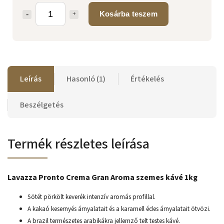
Kosárba teszem
Leírás
Hasonló (1)
Értékelés
Beszélgetés
Termék részletes leírása
Lavazza Pronto Crema Gran Aroma szemes kávé 1kg
Sötét pörkölt keverék intenzív aromás profillal.
A kakaó kesernyés árnyalatait és a karamell édes árnyalatait ötvözi.
A brazil természetes arabikákra jellemző telt testes kávé.