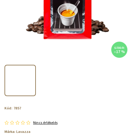
6 790 Ft
–17 %
Kód:
7857
Nincs értékelés
Márka:
Lavazza