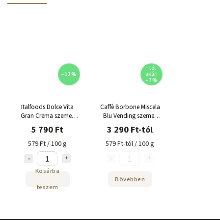
-tól
–12 %
akár:
–7 %
Italfoods Dolce Vita
Caffè Borbone Miscela
Gran Crema szemes
Blu Vending szemes
kávé 1 kg
kávé
5 790 Ft
3 290 Ft-tól
579 Ft / 100 g
579 Ft-tól / 100 g
Kosárba
Bővebben
teszem