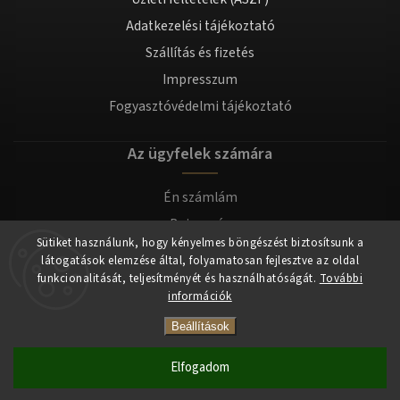
Adatkezelési tájékoztató
Szállítás és fizetés
Impresszum
Fogyasztóvédelmi tájékoztató
Az ügyfelek számára
Én számlám
Bejegyzés
Sütiket használunk, hogy kényelmes böngészést biztosítsunk a
Bejelentkezés
látogatások elemzése által, folyamatosan fejlesztve az oldal
funkcionalitását, teljesítményét és használhatóságát.
További
információk
Copyright 2026
tomilla.hu
. Minden jog fenntartva.
Beállítások
Elfogadom