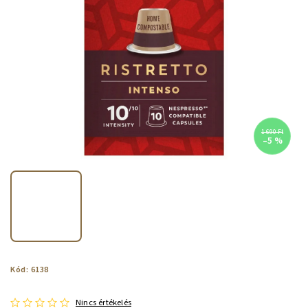
1 690 Ft
–5 %
Kód:
6138
Nincs értékelés