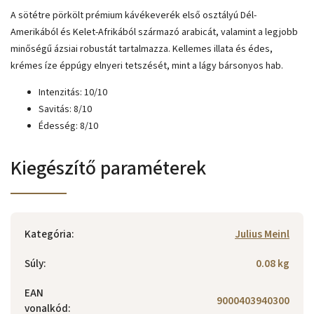
A sötétre pörkölt prémium kávékeverék első osztályú Dél-
Amerikából és Kelet-Afrikából származó arabicát, valamint a legjobb
minőségű ázsiai robustát tartalmazza. Kellemes illata és édes,
krémes íze éppúgy elnyeri tetszését, mint a lágy bársonyos hab.
Intenzitás: 10/10
Savitás: 8/10
Édesség: 8/10
Kiegészítő paraméterek
Kategória
:
Julius Meinl
Súly
:
0.08 kg
EAN
9000403940300
vonalkód
: