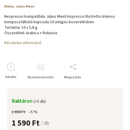
Márka:
Julius Meinl
Nespresso kompatibilis Julius Meinl Inspresso Ristretto Intenso
komposztálható kapszula 10 adagos kiszerelésben.
Tartalma: 10 x 5,6 g
Összetétel: Arabica + Robusta
Részletes információ
Kérdés
Nyomon követés
Megosztás
Raktáron
(>5 db)
1 690 Ft
–5 %
1 590 Ft
/ db