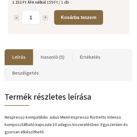
1 252 Ft ÁFA nélkül
159 Ft / 1 db
Kosárba teszem
Leírás
Hasonló (5)
Értékelés
Beszélgetés
Termék részletes leírása
Nespresso kompatibilis Julius Meinl Inspresso Ristretto Intenso
komposztálható kapszula 10 adagos kiszerelésben. Egyszerűen és
gyorsan elkészíthető.