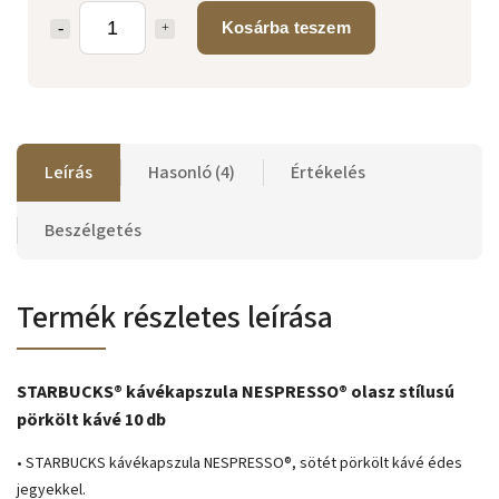
Kosárba teszem
Leírás
Hasonló (4)
Értékelés
Beszélgetés
Termék részletes leírása
STARBUCKS® kávékapszula NESPRESSO® olasz stílusú
pörkölt kávé 10 db
• STARBUCKS kávékapszula NESPRESSO®, sötét pörkölt kávé édes
jegyekkel.