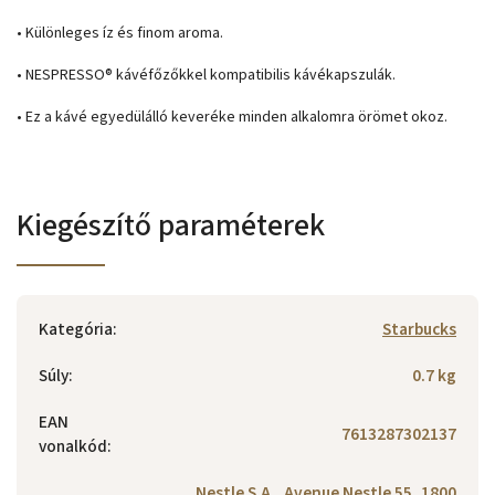
• Különleges íz és finom aroma.
• NESPRESSO® kávéfőzőkkel kompatibilis kávékapszulák.
• Ez a kávé egyedülálló keveréke minden alkalomra örömet okoz.
Kiegészítő paraméterek
Kategória
:
Starbucks
Súly
:
0.7 kg
EAN
7613287302137
vonalkód
:
Nestle S.A., Avenue Nestle 55, 1800