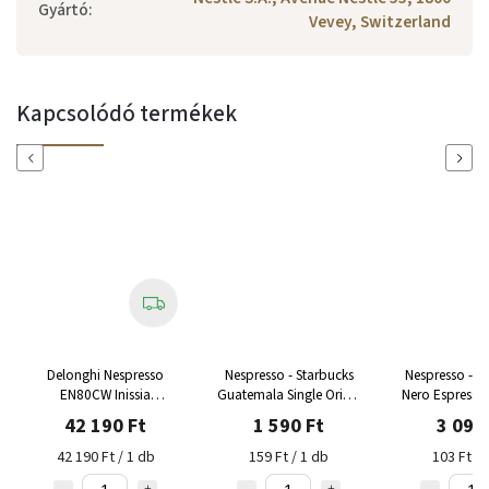
Gyártó
:
Vevey, Switzerland
Kapcsolódó termékek
Previous
Next
Delonghi Nespresso
Nespresso - Starbucks
Nespresso - Lo
EN80CW Inissia
Guatemala Single Origin
Nero Espresso
kávéfőző
10 adag
30 ad
42 190 Ft
1 590 Ft
3 090
42 190 Ft / 1 db
159 Ft / 1 db
103 Ft / 