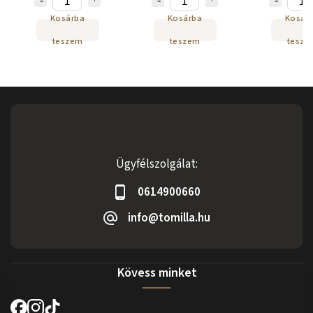
Kosárba
Kosárba
Kosár
teszem
teszem
tesze
Ügyfélszolgálat:
0614900660
info@tomilla.hu
Kövess minket