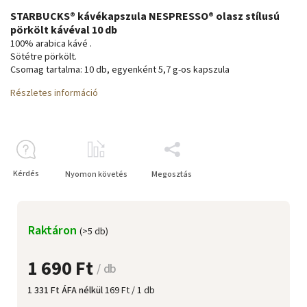
STARBUCKS® kávékapszula NESPRESSO® olasz stílusú
pörkölt kávéval 10 db
100% arabica kávé .
Sötétre pörkölt.
Csomag tartalma: 10 db, egyenként 5,7 g-os kapszula
Részletes információ
Kérdés
Nyomon követés
Megosztás
Raktáron
(>5 db)
1 690 Ft
/ db
1 331 Ft ÁFA nélkül
169 Ft / 1 db