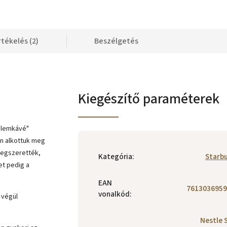
rtékelés (2)
Beszélgetés
Kiegészítő paraméterek
relemkávé"
en alkottuk meg
megszerették,
Kategória
:
Starb
et pedig a
EAN
7613036959
vonalkód
:
 végül
Nestle S