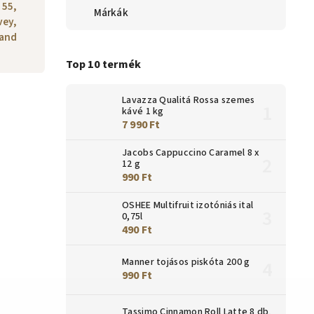
 55,
Márkák
vey,
land
Top 10 termék
Lavazza Qualitá Rossa szemes
kávé 1 kg
7 990 Ft
Jacobs Cappuccino Caramel 8 x
12 g
990 Ft
OSHEE Multifruit izotóniás ital
0,75l
490 Ft
Manner tojásos piskóta 200 g
990 Ft
Tassimo Cinnamon Roll Latte 8 db