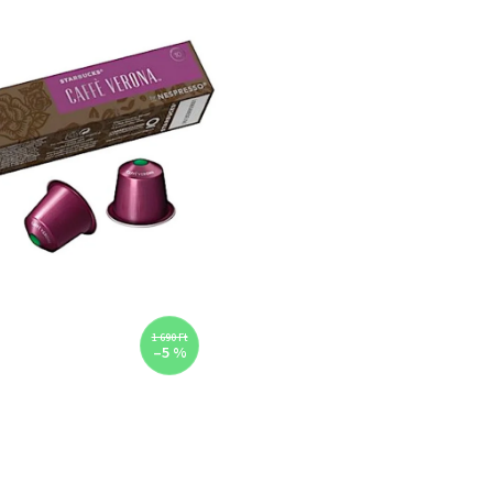
1 690 Ft
–5 %