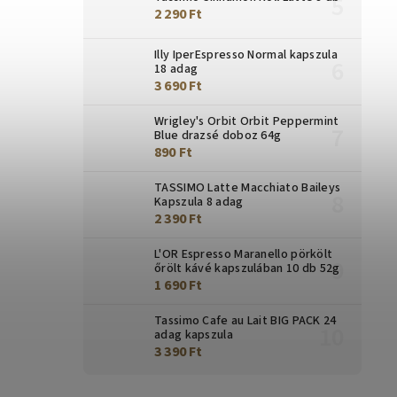
2 290 Ft
Illy IperEspresso Normal kapszula
18 adag
3 690 Ft
Wrigley's Orbit Orbit Peppermint
Blue drazsé doboz 64g
890 Ft
TASSIMO Latte Macchiato Baileys
Kapszula 8 adag
2 390 Ft
L'OR Espresso Maranello pörkölt
őrölt kávé kapszulában 10 db 52g
1 690 Ft
Tassimo Cafe au Lait BIG PACK 24
adag kapszula
3 390 Ft