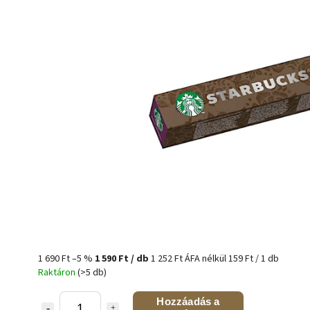
1 690 Ft
–5 %
1 590 Ft
/ db
1 252 Ft ÁFA nélkül
159 Ft / 1 db
Raktáron
(>5 db)
Hozzáadás a