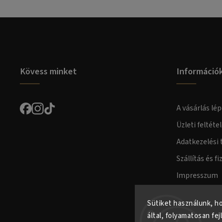
Kövess minket
Információ
A vásárlás lép
Üzleti feltéte
Adatkezelési 
Szállítás és fi
Impresszum
Fogyasztóvéd
Sütiket használunk, h
által, folyamatosan fej