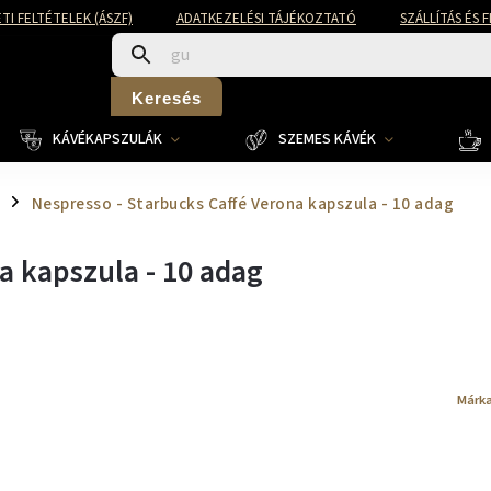
TI FELTÉTELEK (ÁSZF)
ADATKEZELÉSI TÁJÉKOZTATÓ
SZÁLLÍTÁS ÉS 
Keresés
KÁVÉKAPSZULÁK
SZEMES KÁVÉK
Nespresso - Starbucks Caffé Verona kapszula - 10 adag
/
a kapszula - 10 adag
Márk