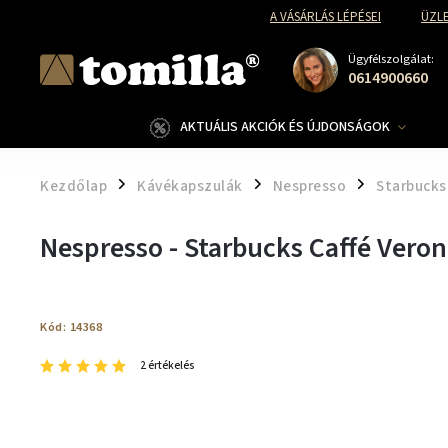
A VÁSÁRLÁS LÉPÉSEI
ÜZLE
Ügyfélszolgálat:
0614900660
AKTUÁLIS AKCIÓK ÉS ÚJDONSÁGOK
Kezdőlap
Kávékapszulák
Nespresso
Starbucks
/
/
/
Nespresso - Starbucks Caffé Veron
Kód:
14368
2 értékelés