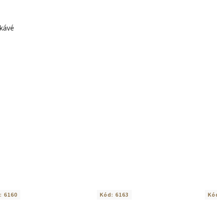
 kávé
:
6160
Kód:
6163
Kó