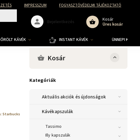
FIZETÉS
IMPRESSZUM
FOGYASZTÓVÉDELMI TÁJÉKOZTATÓ
Kosár
Bejelentkezés
Üres kosár
ŐRÖLT KÁVÉK
INSTANT KÁVÉK
ÜNNEPI KOLLE
Kosár
Kategóriák
Aktuális akciók és újdonságok
Kávékapszulák
a:
Starbucks
Tassimo
Illy kapszulák