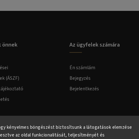
k önnek
Az ügyfelek számára
ései
Én számlám
lek (ÁSZF)
Bejegyzés
tájékoztató
Bejelentkezés
zetés
elmi tájékoztató
ogy kényelmes böngészést biztosítsunk a látogatások elemzése
lesztve az oldal funkcionalitását, teljesítményét és