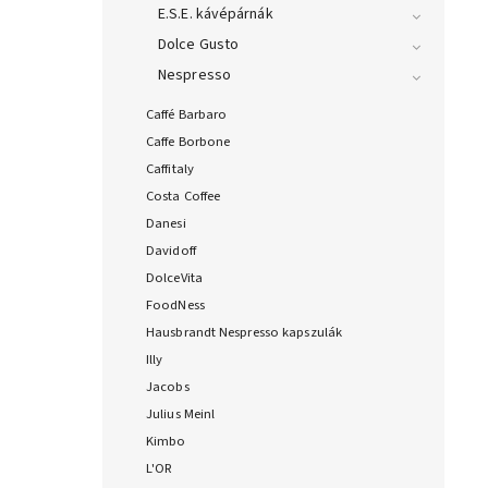
E.S.E. kávépárnák
Dolce Gusto
Nespresso
Caffé Barbaro
Caffe Borbone
Caffitaly
Costa Coffee
Danesi
Davidoff
DolceVita
FoodNess
Hausbrandt Nespresso kapszulák
Illy
Jacobs
Julius Meinl
Kimbo
L'OR