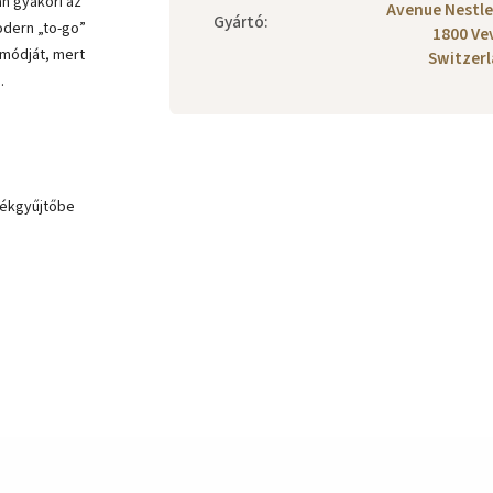
n gyakori az
Avenue Nestle
Gyártó
:
odern „to-go”
1800 Ve
 módját, mert
Switzer
.
dékgyűjtőbe