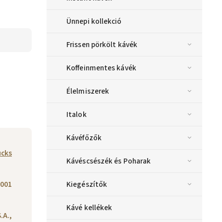
Ünnepi kollekció
Frissen pörkölt kávék
Koffeinmentes kávék
Élelmiszerek
Italok
Kávéfőzők
ucks
Kávéscsészék és Poharak
001
Kiegészítők
Kávé kellékek
.A.,