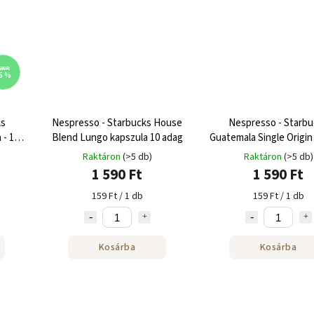
690 Ft
5 %
ks
Nespresso - Starbucks House
Nespresso - Starbu
 - 10
Blend Lungo kapszula 10 adag
Guatemala Single Origin
Raktáron
(>5 db)
Raktáron
(>5 db)
1 590 Ft
1 590 Ft
159 Ft / 1 db
159 Ft / 1 db
Kosárba
Kosárba