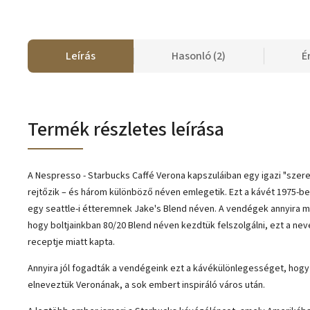
Leírás
Hasonló (2)
É
Termék részletes leírása
A Nespresso - Starbucks Caffé Verona kapszuláiban egy igazi "sze
rejtőzik – és három különböző néven emlegetik. Ezt a kávét 1975-b
egy seattle-i étteremnek Jake's Blend néven. A vendégek annyira 
hogy boltjainkban 80/20 Blend néven kezdtük felszolgálni, ezt a nev
receptje miatt kapta.
Annyira jól fogadták a vendégeink ezt a kávékülönlegességet, hogy
elneveztük Veronának, a sok embert inspiráló város után.