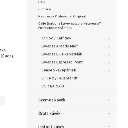
L‘OR
Gimoka
Nespresso Profesional Original
Caffe Borbone kávékapszula Nespresso®
Professional számára
Tchibo / Caffitaly
Lavazza A Modo Mio®
cks
Lavazza Blue kapszulák
 10 adag
Lavazza Espresso Point
Senseo kávépárnák
EPICA by Hausbrandt
L'OR BARISTA
Szemes kávék
Őrölt kávék
Instant kávék