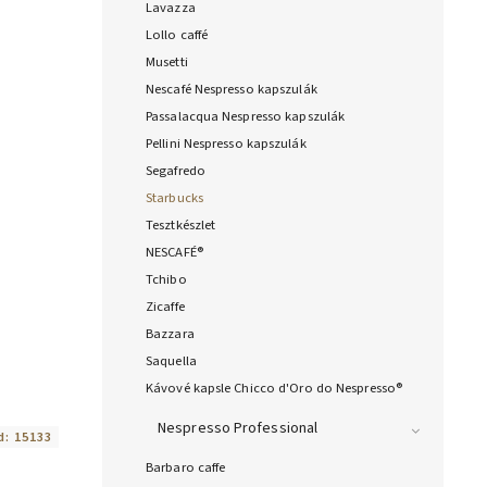
Lavazza
Lollo caffé
Musetti
Nescafé Nespresso kapszulák
Passalacqua Nespresso kapszulák
Pellini Nespresso kapszulák
Segafredo
Starbucks
Tesztkészlet
NESCAFÉ®
Tchibo
Zicaffe
Bazzara
Saquella
Kávové kapsle Chicco d'Oro do Nespresso®
Nespresso Professional
d:
15133
Barbaro caffe