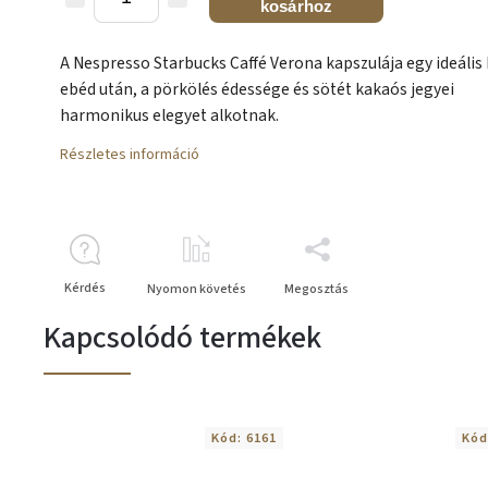
kosárhoz
A Nespresso Starbucks Caffé Verona kapszulája egy ideális
ebéd után, a pörkölés édessége és sötét kakaós jegyei
harmonikus elegyet alkotnak.
Részletes információ
Kérdés
Nyomon követés
Megosztás
Kapcsolódó termékek
Kód:
6161
Kód