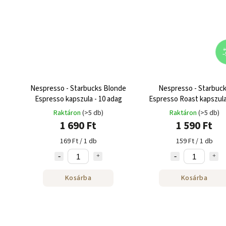
1 
–
Nespresso - Starbucks Blonde
Nespresso - Starbuc
Espresso kapszula - 10 adag
Espresso Roast kapszula
adag
Raktáron
(>5 db)
Raktáron
(>5 db)
1 690 Ft
1 590 Ft
169 Ft / 1 db
159 Ft / 1 db
Kosárba
Kosárba