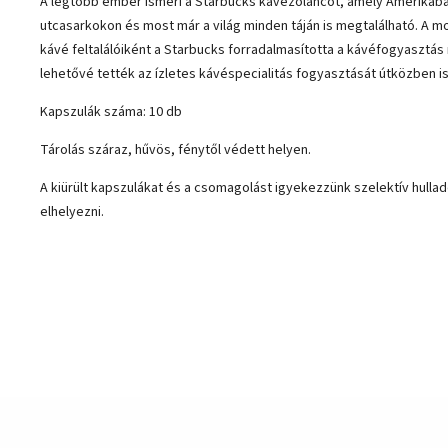
A legtöbb ember ismeri a Starbucks kávézóláncot, amely Amerikába
utcasarkokon és most már a világ minden táján is megtalálható. A m
kávé feltalálóiként a Starbucks forradalmasította a kávéfogyasztás
lehetővé tették az ízletes kávéspecialitás fogyasztását útközben is
Kapszulák száma: 10 db
Tárolás száraz, hűvös, fénytől védett helyen.
A kiürült kapszulákat és a csomagolást igyekezzünk szelektív hulla
elhelyezni.