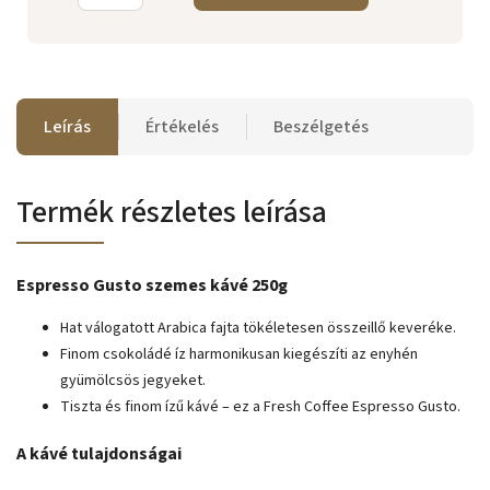
Leírás
Értékelés
Beszélgetés
Termék részletes leírása
Espresso Gusto szemes kávé 250g
Hat válogatott Arabica fajta tökéletesen összeillő keveréke.
Finom csokoládé íz harmonikusan kiegészíti az enyhén
gyümölcsös jegyeket.
Tiszta és finom ízű kávé – ez a Fresh Coffee Espresso Gusto.
A kávé tulajdonságai