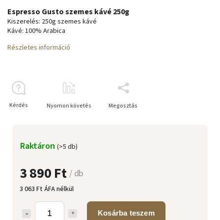
Espresso Gusto szemes kávé 250g
Kiszerelés: 250g szemes kávé
Kávé: 100% Arabica
Részletes információ
Kérdés
Nyomon követés
Megosztás
Raktáron
(>5 db)
3 890 Ft
/ db
3 063 Ft ÁFA nélkül
Kosárba teszem