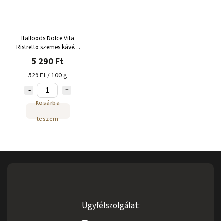
Italfoods Dolce Vita
Ristretto szemes kávé 1
kg
5 290 Ft
529 Ft / 100 g
Kosárba
teszem
Ügyfélszolgálat: