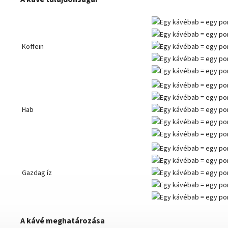
Koffein
Hab
Gazdag íz
A kávé meghatározása