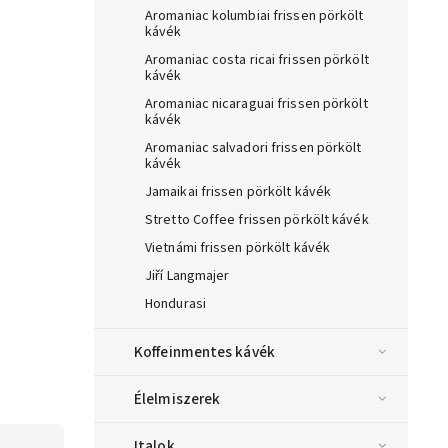
Aromaniac kolumbiai frissen pörkölt
kávék
Aromaniac costa ricai frissen pörkölt
kávék
Aromaniac nicaraguai frissen pörkölt
kávék
Aromaniac salvadori frissen pörkölt
kávék
Jamaikai frissen pörkölt kávék
Stretto Coffee frissen pörkölt kávék
Vietnámi frissen pörkölt kávék
Jiří Langmajer
Hondurasi
Koffeinmentes kávék
Élelmiszerek
Italok