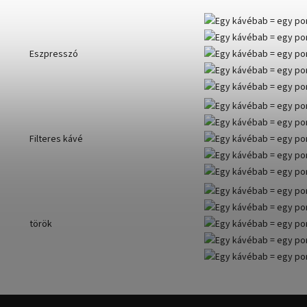
Eszpresszó
Filteres kávé
török