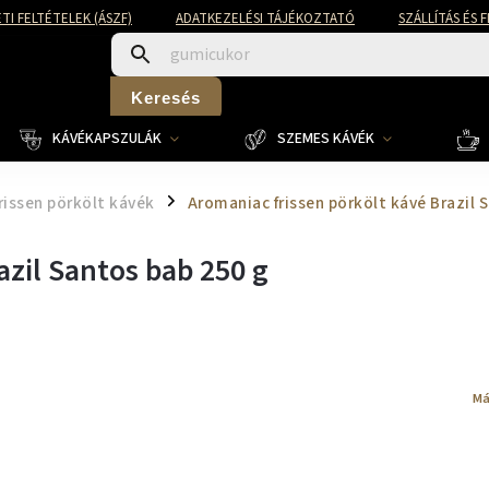
TI FELTÉTELEK (ÁSZF)
ADATKEZELÉSI TÁJÉKOZTATÓ
SZÁLLÍTÁS ÉS 
Keresés
KÁVÉKAPSZULÁK
SZEMES KÁVÉK
rissen pörkölt kávék
Aromaniac frissen pörkölt kávé Brazil 
/
azil Santos bab 250 g
Má