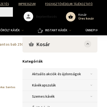
FIZETÉS
IMPRESSZUM
FOGYASZTÓVÉDELMI TÁJÉKOZTATÓ
Kosár
Bejelentkezés
Üres kosár
ŐRÖLT KÁVÉK
INSTANT KÁVÉK
ÜNNEPI KOLLE
Kosár
Santos bab 250 g
Kategóriák
Aktuális akciók és újdonságok
Kávékapszulák
rka:
Santos
Szemes kávék