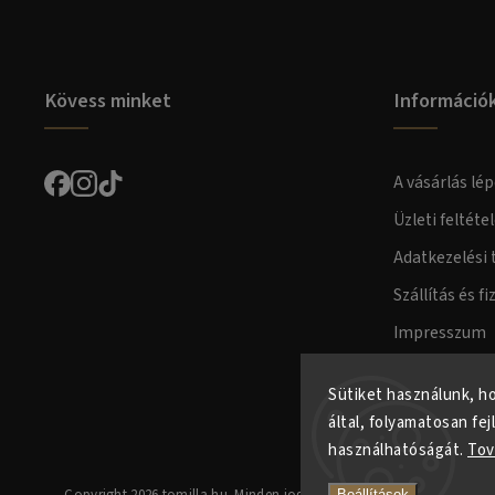
Kövess minket
Információ
A vásárlás lép
Üzleti feltéte
Adatkezelési 
Szállítás és fi
Impresszum
Fogyasztóvéd
Sütiket használunk, h
által, folyamatosan fej
használhatóságát.
Tov
Copyright 2026
tomilla.hu
. Minden jog fenntartva.
Beállítások