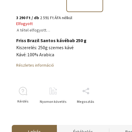
3 290 Ft
/ db
2 591 Ft ÁFA nélkül
Elfogyott
A tétel elfogyott…
Friss Brazil Santos kávébab 250 g
Kiszerelés: 250g szemes kávé
Kávé: 100% Arabica
Részletes információ
Kérdés
Nyomon követés
Megosztás