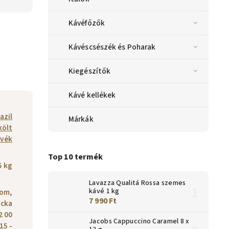
Kávéfőzők
Kávéscsészék és Poharak
Kiegészítők
Kávé kellékek
azil
Márkák
költ
vék
Top 10 termék
5 kg
Lavazza Qualitá Rossa szemes
kávé 1 kg
dom,
7 990 Ft
icka
2 00
Jacobs Cappuccino Caramel 8 x
15 -