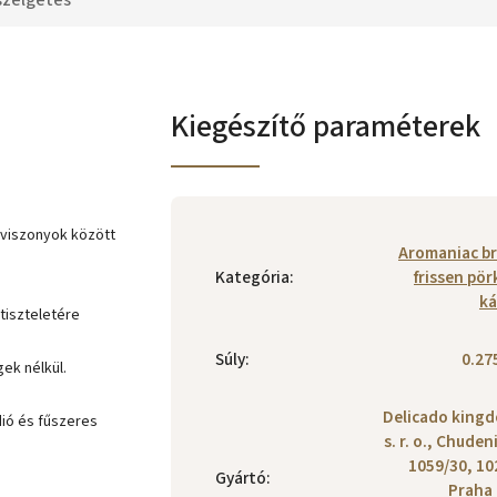
szélgetés
Kiegészítő paraméterek
 viszonyok között
Aromaniac br
Kategória
:
frissen pör
ká
 tiszteletére
Súly
:
0.27
ek nélkül.
Delicado king
dió és fűszeres
s. r. o., Chuden
1059/30, 10
Gyártó
:
Praha 