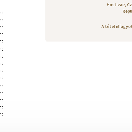
Hostivae, C
Repu
A tétel elfogy