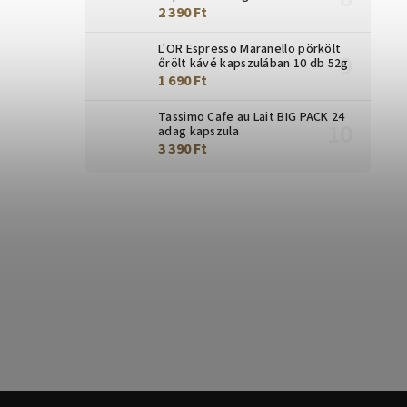
2 390 Ft
L'OR Espresso Maranello pörkölt
őrölt kávé kapszulában 10 db 52g
1 690 Ft
Tassimo Cafe au Lait BIG PACK 24
adag kapszula
3 390 Ft