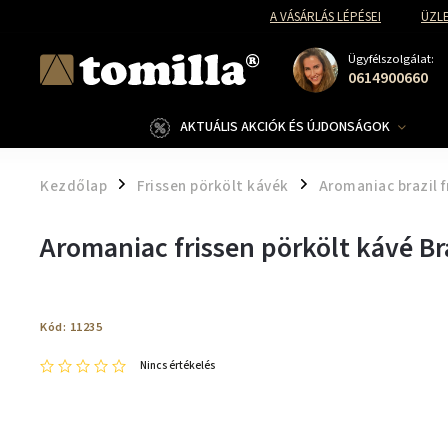
A VÁSÁRLÁS LÉPÉSEI
ÜZLE
Ügyfélszolgálat:
0614900660
AKTUÁLIS AKCIÓK ÉS ÚJDONSÁGOK
Kezdőlap
Frissen pörkölt kávék
Aromaniac brazil f
/
/
Aromaniac frissen pörkölt kávé Br
Kód:
11235
Nincs értékelés