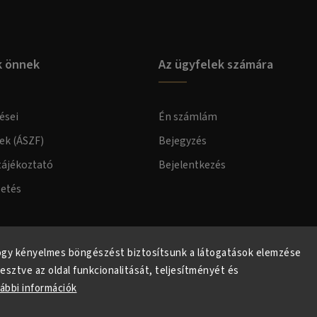
k önnek
Az ügyfelek számára
ései
Én számlám
lek (ÁSZF)
Bejegyzés
tájékoztató
Bejelentkezés
zetés
elmi tájékoztató
ogy kényelmes böngészést biztosítsunk a látogatások elemzése
lesztve az oldal funkcionalitását, teljesítményét és
ábbi információk