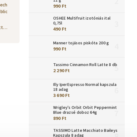
12 g
zech
990 Ft
blic
OSHEE Multifruit izotóniás ital
0,75l
ott…
490 Ft
Manner tojásos piskóta 200 g
990 Ft
Tassimo Cinnamon Roll Latte 8 db
2 290 Ft
Illy IperEspresso Normal kapszula
18 adag
3 690 Ft
Wrigley's Orbit Orbit Peppermint
Blue drazsé doboz 64g
890 Ft
TASSIMO Latte Macchiato Baileys
Kapszula 8 adag