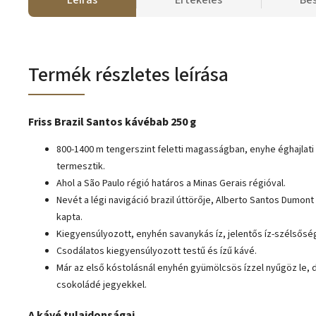
Leírás
Értékelés
Be
Termék részletes leírása
Friss Brazil Santos kávébab 250 g
800-1400 m tengerszint feletti magasságban, enyhe éghajlati
termesztik.
Ahol a São Paulo régió határos a Minas Gerais régióval.
Nevét a légi navigáció brazil úttörője, Alberto Santos Dumont
kapta.
Kiegyensúlyozott, enyhén savanykás íz, jelentős íz-szélsőség
Csodálatos kiegyensúlyozott testű és ízű kávé.
Már az első kóstolásnál enyhén gyümölcsös ízzel nyűgöz le, 
csokoládé jegyekkel.
A kávé tulajdonságai