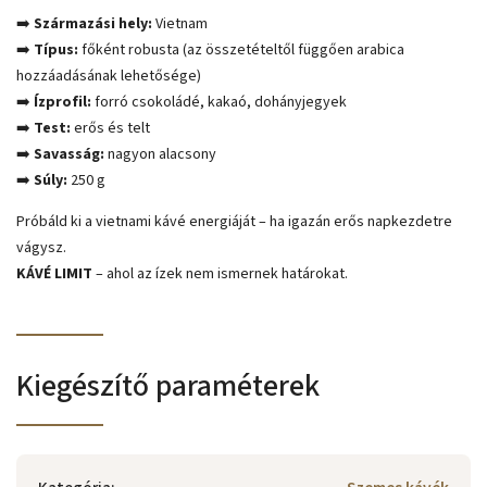
➡️
Származási hely:
Vietnam
➡️
Típus:
főként robusta (az összetételtől függően arabica
hozzáadásának lehetősége)
➡️
Ízprofil:
forró csokoládé, kakaó, dohányjegyek
➡️
Test:
erős és telt
➡️
Savasság:
nagyon alacsony
➡️
Súly:
250 g
Próbáld ki a vietnami kávé energiáját – ha igazán erős napkezdetre
vágysz.
KÁVÉ LIMIT
– ahol az ízek nem ismernek határokat.
Kiegészítő paraméterek