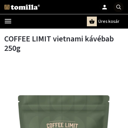
Üres kosár
Keresés
COFFEE LIMIT vietnami kávébab
250g