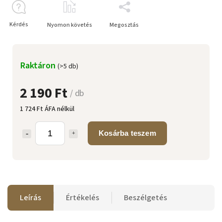
Kérdés
Nyomon követés
Megosztás
Raktáron
(>5 db)
2 190 Ft
/ db
1 724 Ft ÁFA nélkül
Kosárba teszem
Leírás
Értékelés
Beszélgetés