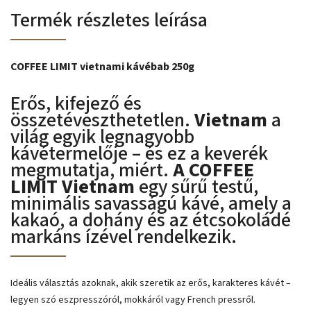
Termék részletes leírása
COFFEE LIMIT vietnami kávébab 250g
Erős, kifejező és
összetéveszthetetlen.
Vietnam
a
világ egyik legnagyobb
kávétermelője – és ez a keverék
megmutatja, miért.
A COFFEE
LIMIT Vietnam
egy sűrű testű,
minimális savasságú kávé, amely a
kakaó, a dohány és az étcsokoládé
markáns ízével rendelkezik.
Ideális választás azoknak, akik szeretik az erős, karakteres kávét –
legyen szó eszpresszóról, mokkáról vagy French pressről.