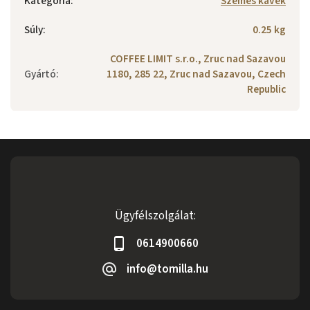
Kategória
:
Szemes kávék
Súly
:
0.25 kg
COFFEE LIMIT s.r.o., Zruc nad Sazavou
Gyártó
:
1180, 285 22, Zruc nad Sazavou, Czech
Republic
Ügyfélszolgálat:
0614900660
info@tomilla.hu