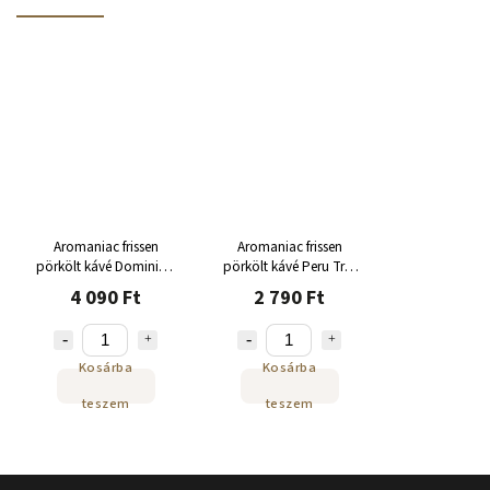
Aromaniac frissen
Aromaniac frissen
pörkölt kávé Dominikai
pörkölt kávé Peru Tres
Köztársaság Barahona
Mosqueteros bab 250g
4 090 Ft
2 790 Ft
bab 250 g
Kosárba
Kosárba
teszem
teszem