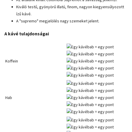
Az általunk kínált Colombia Supremót a savasság jellemzi.
Kiváló testű, gyönyörű illatú, finom, nagyon kiegyensúlyozott
ízű kávé.
A "supremo" megjelölés nagy szemeket jelent.
A kávé tulajdonságai
Koffein
Hab