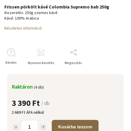
Frissen pörkölt kávé Colombia Supremo bab 250g
Kiszerelés: 250g szemes kávé
Kávé: 100% Arabica
Részletes információ
Kérdés
Nyomon követés
Megosztás
Raktáron
(4 db)
3 390 Ft
/ db
2 669 Ft ÁFA nélkül
Kosárba teszem