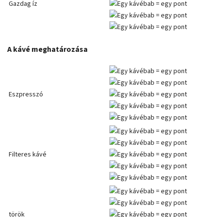
Gazdag íz
A kávé meghatározása
Eszpresszó
Filteres kávé
török