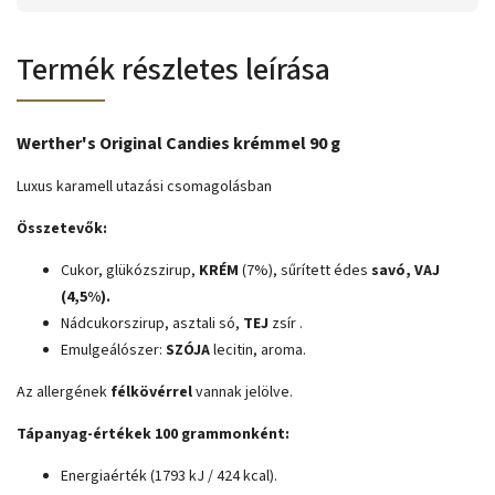
Termék részletes leírása
Werther's Original Candies krémmel 90 g
Luxus karamell utazási csomagolásban
Összetevők:
Cukor, glükózszirup,
KRÉM
(7%), sűrített édes
savó,
VAJ
(4,5%).
Nádcukorszirup, asztali só,
TEJ
zsír .
Emulgeálószer:
SZÓJA
lecitin, aroma.
Az allergének
félkövérrel
vannak jelölve.
Tápanyag-értékek 100 grammonként:
Energiaérték (1793 kJ / 424 kcal).