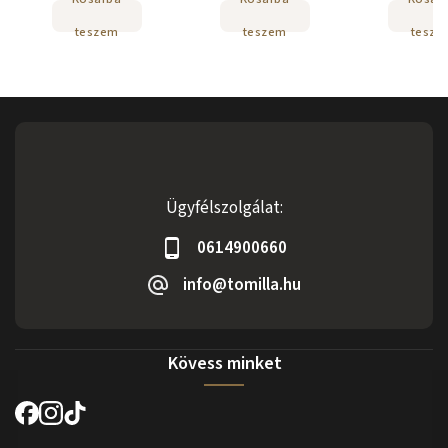
teszem
teszem
tesze
Ügyfélszolgálat:
0614900660
info@tomilla.hu
Kövess minket