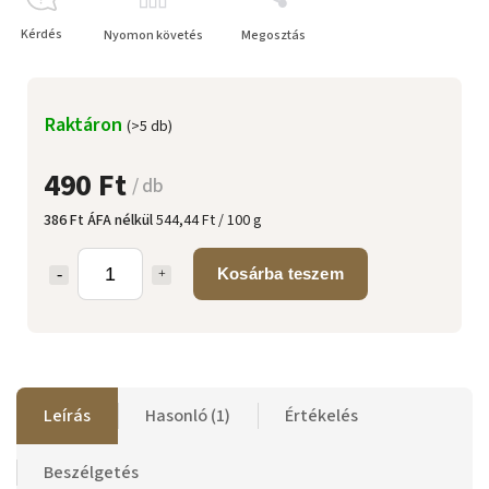
Kérdés
Nyomon követés
Megosztás
Raktáron
(>5 db)
490 Ft
/ db
386 Ft ÁFA nélkül
544,44 Ft / 100 g
Kosárba teszem
Leírás
Hasonló (1)
Értékelés
Beszélgetés