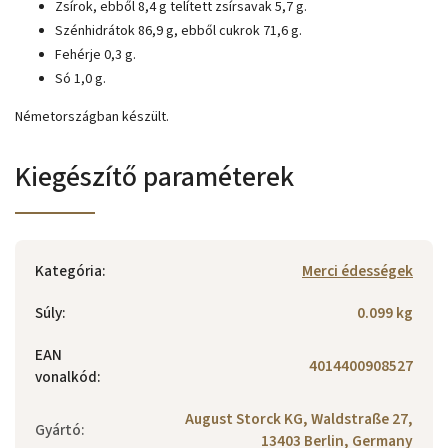
Zsírok, ebből 8,4 g telített zsírsavak 5,7 g.
Szénhidrátok 86,9 g, ebből cukrok 71,6 g.
Fehérje 0,3 g.
Só 1,0 g.
Németországban készült.
Kiegészítő paraméterek
Kategória
:
Merci édességek
Súly
:
0.099 kg
EAN
4014400908527
vonalkód
:
August Storck KG, Waldstraße 27,
Gyártó
:
13403 Berlin, Germany