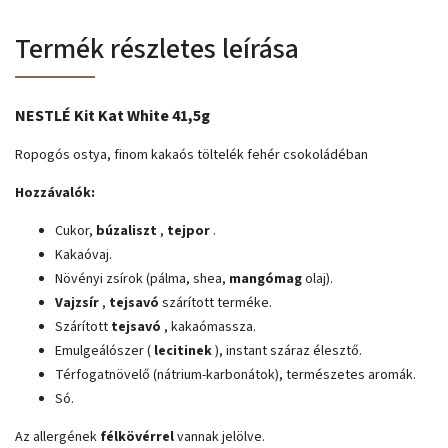
Termék részletes leírása
NESTLÉ Kit Kat White 41,5g
Ropogós ostya, finom kakaós töltelék fehér csokoládéban
Hozzávalók:
Cukor,
búzaliszt
,
tejpor
.
Kakaóvaj.
Növényi zsírok (pálma, shea,
mangómag
olaj).
Vajzsír
,
tejsavó
szárított terméke.
Szárított
tejsavó
, kakaómassza.
Emulgeálószer (
lecitinek
), instant száraz élesztő.
Térfogatnövelő (nátrium-karbonátok), természetes aromák.
Só.
Az allergének
félkövérrel
vannak jelölve.