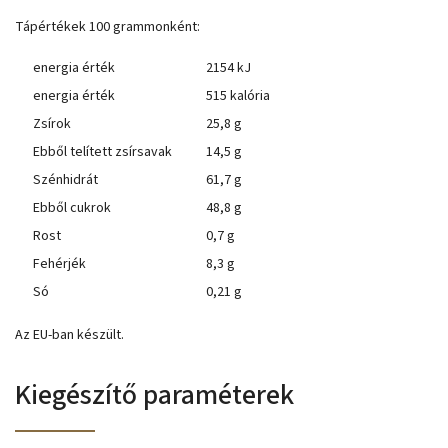
Tápértékek 100 grammonként:
energia érték
2154 kJ
energia érték
515 kalória
Zsírok
25,8 g
Ebből telített zsírsavak
14,5 g
Szénhidrát
61,7 g
Ebből cukrok
48,8 g
Rost
0,7 g
Fehérjék
8,3 g
Só
0,21 g
Az EU-ban készült.
Kiegészítő paraméterek