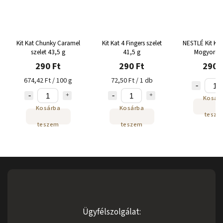
Kit Kat Chunky Caramel
Kit Kat 4 Fingers szelet
NESTLÉ Kit Kat
szelet 43,5 g
41,5 g
Mogyoró 
290 Ft
290 Ft
290 
674,42 Ft / 100 g
72,50 Ft / 1 db
Kosár
Kosárba
Kosárba
tesze
teszem
teszem
Ügyfélszolgálat: