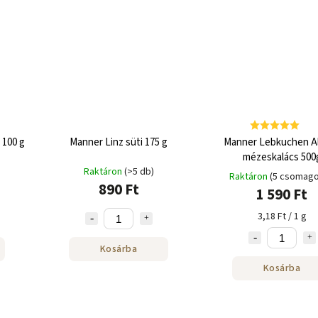
 100 g
Manner Linz süti 175 g
Manner Lebkuchen All
mézeskalács 500
Raktáron
(>5 db)
Raktáron
(5 csomago
890 Ft
1 590 Ft
3,18 Ft / 1 g
Kosárba
Kosárba