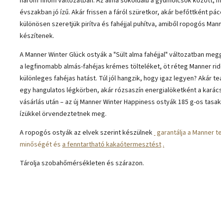
három finom változatban. Az alma sokoldalú a gyümölcsök között, 
évszakban jó ízű. Akár frissen a fáról szüretkor, akár befőttként pác
különösen szeretjük pirítva és fahéjjal puhítva, amiből ropogós Man
készítenek.
A Manner Winter Glück ostyák a "Sült alma fahéjjal" változatban me
a legfinomabb almás-fahéjas krémes tölteléket, öt réteg Manner ri
különleges fahéjas hatást. Túl jól hangzik, hogy igaz legyen? Akár t
egy hangulatos légkörben, akár rózsaszín energialöketként a karács
vásárlás után – az új Manner Winter Happiness ostyák 185 g-os tas
ízükkel örvendeztetnek meg.
A ropogós ostyák az elvek szerint készülnek
garantálja a Manner 
minőségét és
a fenntartható kakaótermesztést
.
Tárolja szobahőmérsékleten és szárazon.