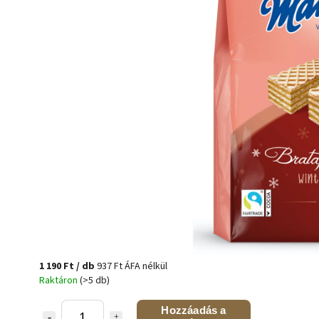
1 190 Ft
/ db
937 Ft ÁFA nélkül
Raktáron
(>5 db)
Hozzáadás a