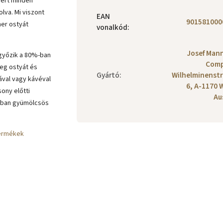
mert minden
olva. Mi viszont
EAN
901581000
ner ostyát
vonalkód
:
Josef Man
ggyőzik a 80%-ban
Comp
deg ostyát és
Gyártó
:
Wilhelminenst
eával vagy kávéval
6, A-1170 
ony előtti
Au
akban gyümölcsös
termékek