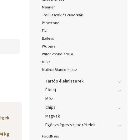
Manner
Trolli zselék és cukorkák
Panettone
Fizi
Baileys
Woogie
Witor csokoládéja
Milka
Mulino Bianco keksz
Tartós élelmiszerek
Étolaj
Méz
Chips
Magvak
égek
Egészséges szuperételek
04 kg
FoodNess