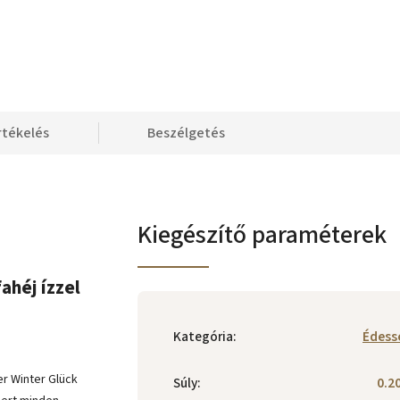
rtékelés
Beszélgetés
Kiegészítő paraméterek
ahéj ízzel
Kategória
:
Édess
er Winter Glück
Súly
:
0.2