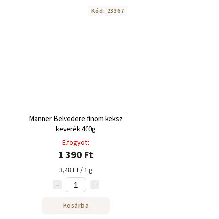
Kód:
23367
Manner Belvedere finom keksz
keverék 400g
Elfogyott
1 390 Ft
3,48 Ft / 1 g
Kosárba