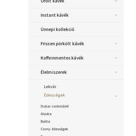
Őrölt kávék
Instant kávék
Ünnepi kollekció
Frissen pörkölt kávék
Koffeinmentes kávék
Élelmiszerek
Lekvár
Édességek
Dubai csokoládé
Alaska
Balila
Corny édességek