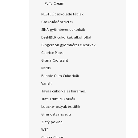
Puffy Cream
NESTLÉ csokoládé táblák
Csokoládé szeletek
SINA gyömbéres cukorkák
BeeMBER cukorkák alkohollal
Gingerbon gyömbéres cukorkák
Caprice Pipes
Grana Croissant
Nerds
Bubble Gum Cukorkák
Vanelli
Tayas cukorka és karamell
Tutti Frutti cukorkák
Loacker ostyák és sütik
Gimi ostya és süti
Zlatý poklad
WTF
Chupa Chups