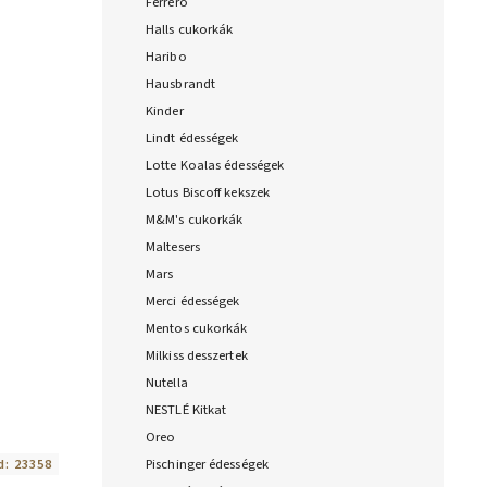
Ferrero
Halls cukorkák
Haribo
Hausbrandt
Kinder
Lindt édességek
Lotte Koalas édességek
Lotus Biscoff kekszek
M&M's cukorkák
Maltesers
Mars
Merci édességek
Mentos cukorkák
Milkiss desszertek
Nutella
NESTLÉ Kitkat
Oreo
d:
23358
Pischinger édességek