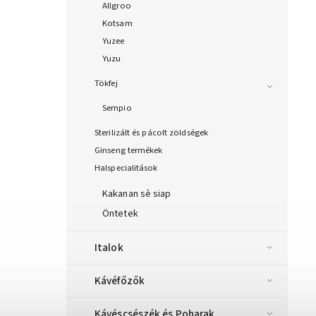
Allgroo
Kotsam
Yuzee
Yuzu
Tökfej
Sempio
Sterilizált és pácolt zöldségek
Ginseng termékek
Halspecialitások
Kakanan sè siap
Öntetek
Italok
Kávéfőzők
Kávéscsészék és Poharak