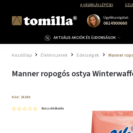
A VÁSÁRLÁS LÉPÉSEI
ÜZLE
Ügyfélszolgálat:
0614900660
AKTUÁLIS AKCIÓK ÉS ÚJDONSÁGOK
Kezdőlap
Élelmiszerek
Édességek
Manner ropo
/
/
/
Manner ropogós ostya Winterwaffe
Kód:
24240
Nincs értékelés