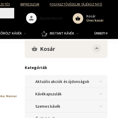
FIZETÉS
IMPRESSZUM
FOGYASZTÓVÉDELMI TÁJÉKOZTATÓ
Kosár
Bejelentkezés
Üres kosár
ŐRÖLT KÁVÉK
INSTANT KÁVÉK
ÜNNEPI KOLLE
Kosár
Kategóriák
Aktuális akciók és újdonságok
Kávékapszulák
rka:
Manner
Szemes kávék