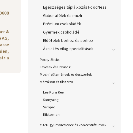
Egészséges táplálkozás FoodNess
0608
Gabonafélék és müzli
Prémium csokoládék
ner &
Gyermek csokoládé
 AG,
Előételek borhoz és sörhöz
rasse
Ázsiai és világ specialitások
Wien,
stria
Pocky Sticks
Levesek és Udonok
Mochi sütemények és desszertek
Mártások és fűszerek
Lee Kum Kee
Samyang
Sempio
Kikkoman
YUZU gyümölcslevek és koncentrátumok