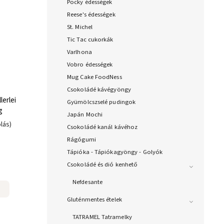
Pocky édességek
Reese's édességek
St. Michel
Tic Tac cukorkák
Varlhona
Vobro édességek
Mug Cake FoodNess
Csokoládé kávégyöngy
erlei
Gyümölcszselé pudingok
g
Japán Mochi
lás)
Csokoládé kanál kávéhoz
Rágógumi
Tápióka - Tápiókagyöngy - Golyók
Csokoládé és dió kenhető
Nefdesante
Gluténmentes ételek
TATRAMEL Tatramelky