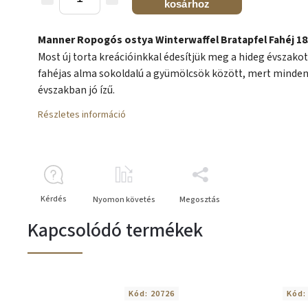
kosárhoz
Manner Ropogós ostya
Winterwaffel Bratapfel Fahéj 1
Most új torta kreációinkkal édesítjük meg a hideg évszakot
fahéjas alma sokoldalú a gyümölcsök között, mert minde
évszakban jó ízű.
Részletes információ
Kérdés
Nyomon követés
Megosztás
Kapcsolódó termékek
Kód:
20726
Kód