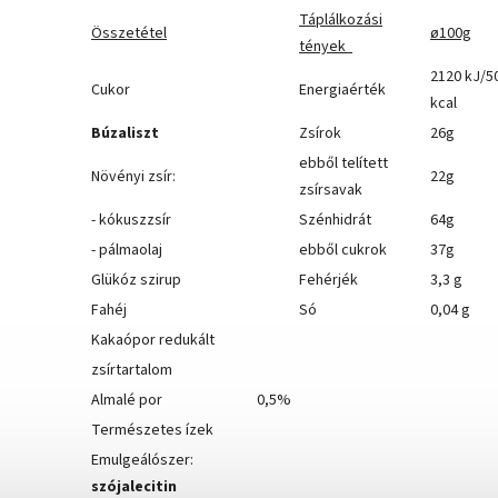
Táplálkozási
Összetétel
ø100g
tények
2120 kJ/5
Cukor
Energiaérték
kcal
Búzaliszt
Zsírok
26g
ebből telített
Növényi zsír:
22g
zsírsavak
- kókuszzsír
Szénhidrát
64g
- pálmaolaj
ebből cukrok
37g
Glükóz szirup
Fehérjék
3,3 g
Fahéj
Só
0,04 g
Kakaópor redukált
zsírtartalom
Almalé por
0,5%
Természetes ízek
Emulgeálószer:
szójalecitin