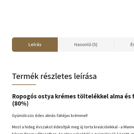
Leírás
Hasonló (5)
É
Termék részletes leírása
Ropogós ostya krémes töltelékkel alma és f
(80%)
Gyümölcsös édes almás-fahéjas krémmel!
Most a hideg évszakot édesítjük meg új torta kreációinkkal - a Mann