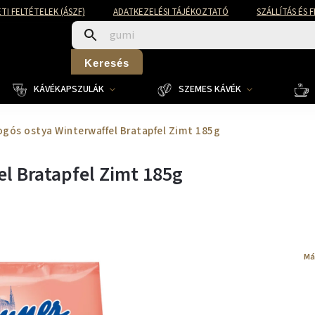
TI FELTÉTELEK (ÁSZF)
ADATKEZELÉSI TÁJÉKOZTATÓ
SZÁLLÍTÁS ÉS 
Keresés
KÁVÉKAPSZULÁK
SZEMES KÁVÉK
gós ostya Winterwaffel Bratapfel Zimt 185g
l Bratapfel Zimt 185g
Má