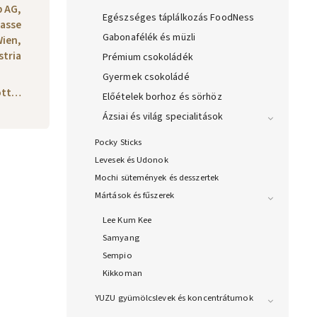
 AG,
Egészséges táplálkozás FoodNess
rasse
Gabonafélék és müzli
Wien,
stria
Prémium csokoládék
Gyermek csokoládé
yott…
Előételek borhoz és sörhöz
Ázsiai és világ specialitások
Pocky Sticks
Levesek és Udonok
Mochi sütemények és desszertek
Mártások és fűszerek
Lee Kum Kee
Samyang
Sempio
Kikkoman
YUZU gyümölcslevek és koncentrátumok