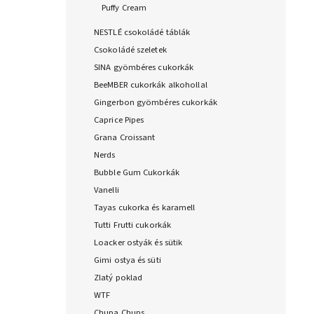
Puffy Cream
NESTLÉ csokoládé táblák
Csokoládé szeletek
SINA gyömbéres cukorkák
BeeMBER cukorkák alkohollal
Gingerbon gyömbéres cukorkák
Caprice Pipes
Grana Croissant
Nerds
Bubble Gum Cukorkák
Vanelli
Tayas cukorka és karamell
Tutti Frutti cukorkák
Loacker ostyák és sütik
Gimi ostya és süti
Zlatý poklad
WTF
Chupa Chups