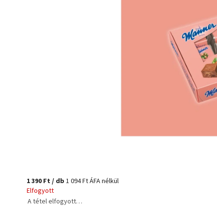
1 390 Ft
/ db
1 094 Ft ÁFA nélkül
Elfogyott
A tétel elfogyott…