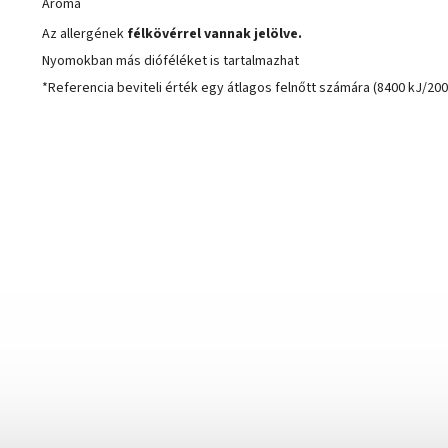
Aroma
Az allergének
félkövérrel vannak jelölve.
Nyomokban más dióféléket is tartalmazhat
*Referencia beviteli érték egy átlagos felnőtt számára (8400 kJ/200