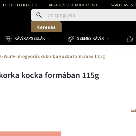
TI FELTÉTELEK (ÁSZF)
ADATKEZELÉSI TÁJÉKOZTATÓ
SZÁLLÍTÁS ÉS 
Keresés
KÁVÉKAPSZULÁK
SZEMES KÁVÉK
s-Würfel mogyorós cukorka kocka formában 115g
korka kocka formában 115g
Má