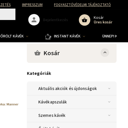
FIZETÉS
IMPRESSZUM
FOGYASZTÓVÉDELMI TÁJÉKOZTATÓ
Kosár
Bejelentkezés
Üres kosár
ŐRÖLT KÁVÉK
INSTANT KÁVÉK
ÜNNEPI KOLLE
Kosár
Kategóriák
Aktuális akciók és újdonságok
Kávékapszulák
rka:
Manner
Szemes kávék