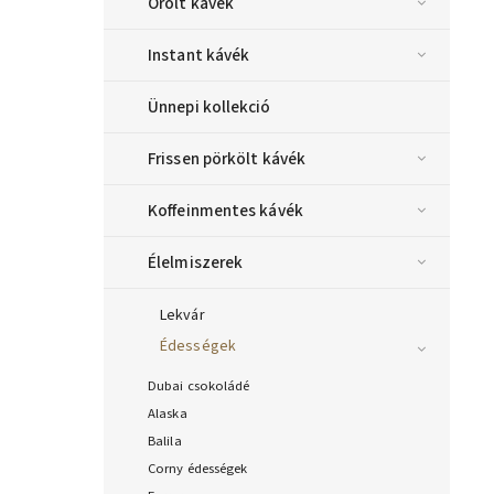
Őrölt kávék
Instant kávék
Ünnepi kollekció
Frissen pörkölt kávék
Koffeinmentes kávék
Élelmiszerek
Lekvár
Édességek
Dubai csokoládé
Alaska
Balila
Corny édességek