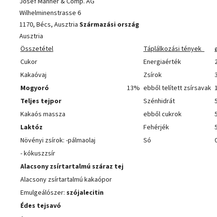
Josef Manner & Comp. AG
Wilhelminenstrasse 6
1170, Bécs, Ausztria
Származási ország
Ausztria
Összetétel
Táplálkozási tények
Cukor
Energiaérték
Kakaóvaj
Zsírok
Mogyoró
13%
ebből telített zsírsavak
Teljes tejpor
Szénhidrát
Kakaós massza
ebből cukrok
Laktóz
Fehérjék
Növényi zsírok: -pálmaolaj
Só
- kókuszzsír
Alacsony zsírtartalmú száraz tej
Alacsony zsírtartalmú kakaópor
Emulgeálószer:
szójalecitin
Édes tejsavó