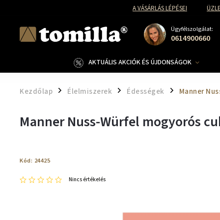
A VÁSÁRLÁS LÉPÉSEI
ÜZLE
Ügyfélszolgálat:
0614900660
AKTUÁLIS AKCIÓK ÉS ÚJDONSÁGOK
Kezdőlap
Élelmiszerek
Édességek
Manner Nus
/
/
/
Manner Nuss-Würfel mogyorós cu
Kód:
24425
Nincs értékelés