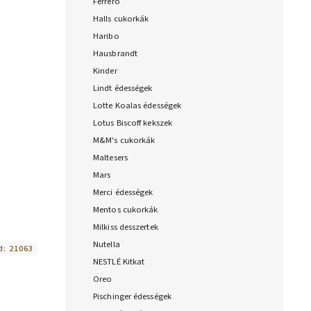
Ferrero
Halls cukorkák
Haribo
Hausbrandt
Kinder
Lindt édességek
Lotte Koalas édességek
Lotus Biscoff kekszek
M&M's cukorkák
Maltesers
Mars
Merci édességek
Mentos cukorkák
Milkiss desszertek
Nutella
d:
21063
NESTLÉ Kitkat
Oreo
Pischinger édességek