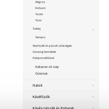
Allgroo
Kotsam
Yuzee
Yuzu
Tökfej
Sempio
Sterilizált és pácolt zöldségek
Ginseng termékek
Halspecialitások
Kakanan sè siap
Öntetek
Italok
Kávéfőzők
Kávéscsészék és Poharak