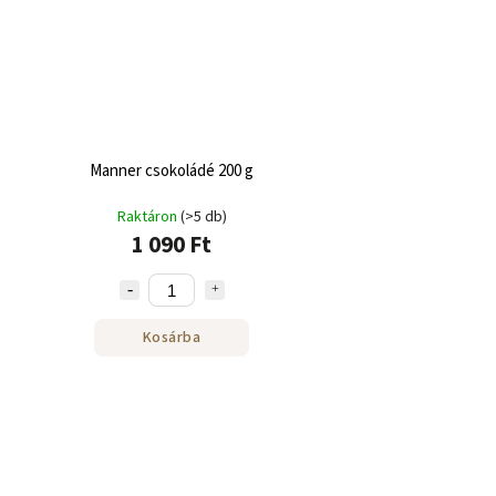
Manner csokoládé 200 g
Raktáron
(>5 db)
1 090 Ft
Kosárba