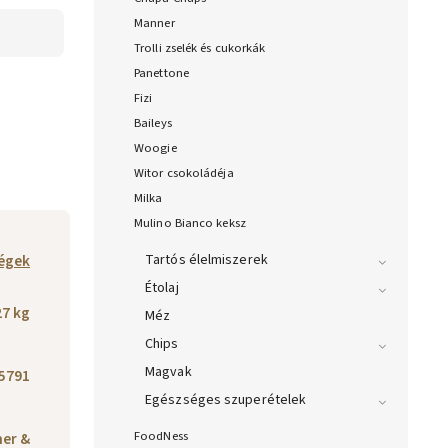
Manner
Trolli zselék és cukorkák
Panettone
Fizi
Baileys
Woogie
Witor csokoládéja
Milka
Mulino Bianco keksz
égek
Tartós élelmiszerek
Étolaj
27 kg
Méz
Chips
Magvak
5791
Egészséges szuperételek
FoodNess
ner &