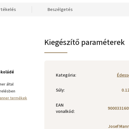
rtékelés
Beszélgetés
Kiegészítő paraméterek
okoládé
Kategória
:
Édess
er által
Súly
:
0.1
erelésben
Manner termékek
EAN
900033160
vonalkód
:
Josef Man