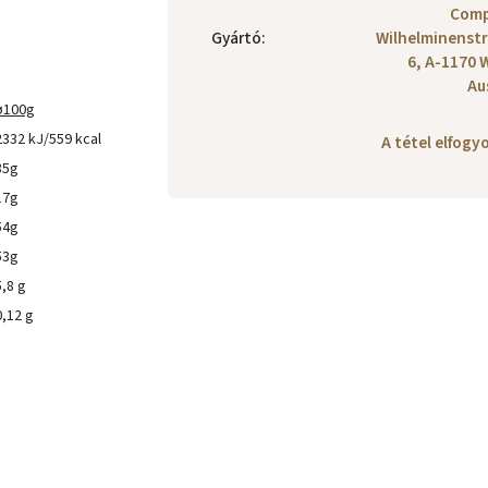
Comp
Gyártó
:
Wilhelminenst
6, A-1170 
Au
ø100g
2332 kJ/559 kcal
A tétel elfog
35g
17g
54g
53g
5,8 g
0,12 g