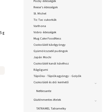
Pocky édességek
Reese's édességek
St. Michel
Tic Tac cukorkák
Varlhona
Vobro édességek
5 g
Mug Cake FoodNess
Csokoládé kávégyöngy
Gyümölcszselé pudingok
Japán Mochi
Csokoládé kanál kávéhoz
Rágógumi
Tápióka - Tápiókagyöngy - Golyók
Csokoládé és dió kenhető
Nefdesante
Gluténmentes ételek
TATRAMEL Tatramelky