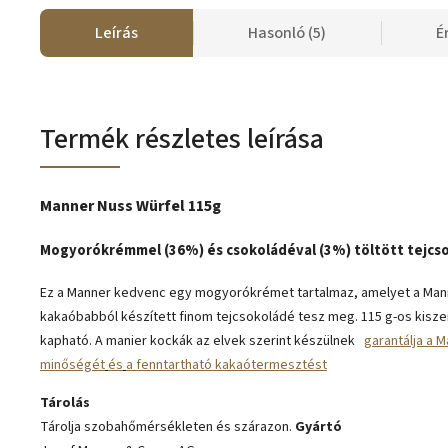
Leírás
Hasonló (5)
É
Termék részletes leírása
Manner Nuss Würfel 115g
Mogyorókrémmel (36%) és csokoládéval (3%) töltött tejcs
Ez a Manner kedvenc egy mogyorókrémet tartalmaz, amelyet a Mann
kakaóbabból készített finom tejcsokoládé tesz meg. 115 g-os kisz
kapható. A manier kockák az elvek szerint készülnek
garantálja a 
minőségét
és
a fenntartható kakaótermesztést
Tárolás
Tárolja szobahőmérsékleten és szárazon.
Gyártó