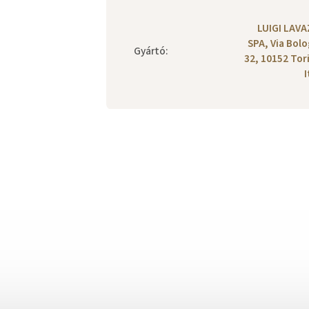
LUIGI LAV
SPA, Via Bol
Gyártó
:
32, 10152 Tor
I