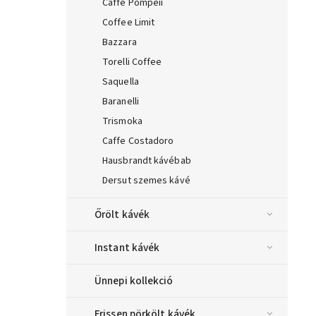
Caffe Pompeii
Coffee Limit
Bazzara
Torelli Coffee
Saquella
Baranelli
Trismoka
Caffe Costadoro
Hausbrandt kávébab
Dersut szemes kávé
Őrölt kávék
Instant kávék
Ünnepi kollekció
Frissen pörkölt kávék