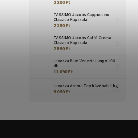
2 390 Ft
TASSIMO Jacobs Cappuccino
Classico Kapszula
2 190 Ft
TASSIMO Jacobs Caffé Crema
Classico Kapszula
2 590 Ft
Lavazza Blue Venezia Lungo 100
db
11 890 Ft
Lavazza Aroma Top kávébab 1 kg
9 090 Ft