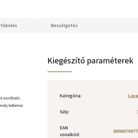
rtékelés
Beszélgetés
Kiegészítő paraméterek
Kategória
:
Lava
é sorolható.
amely kellemes
Súly
:
EAN
8000070077
vonalkód
: