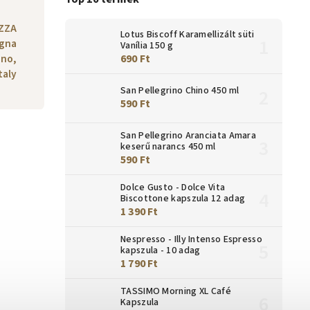
AZZA
Lotus Biscoff Karamellizált süti
ogna
Vanília 150 g
ino,
690 Ft
taly
San Pellegrino Chino 450 ml
590 Ft
San Pellegrino Aranciata Amara
keserű narancs 450 ml
590 Ft
Dolce Gusto - Dolce Vita
Biscottone kapszula 12 adag
1 390 Ft
Nespresso - Illy Intenso Espresso
kapszula - 10 adag
1 790 Ft
TASSIMO Morning XL Café
Kapszula