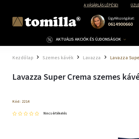
A VÁSÁRLÁS LÉPÉSEI
ÜZLE
Ügyfélszolgálat:
0614900660
AKTUÁLIS AKCIÓK ÉS ÚJDONSÁGOK
Kezdőlap
Szemes kávék
Lavazza
Lavazza Supe
/
/
/
Lavazza Super Crema szemes kávé
Kód:
2214
Nincs értékelés