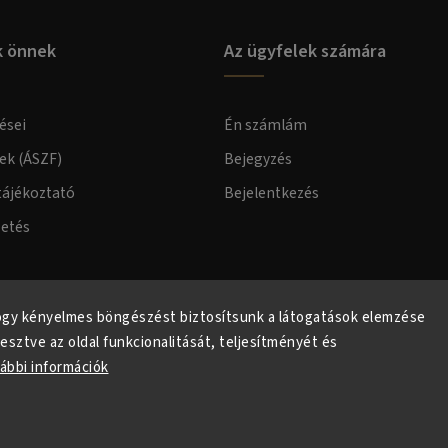
k önnek
Az ügyfelek számára
ései
Én számlám
lek (ÁSZF)
Bejegyzés
tájékoztató
Bejelentkezés
zetés
elmi tájékoztató
ogy kényelmes böngészést biztosítsunk a látogatások elemzése
lesztve az oldal funkcionalitását, teljesítményét és
ábbi információk