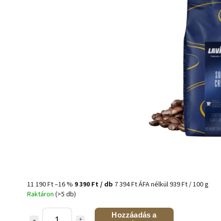
11 190 Ft
–16 %
9 390 Ft
/ db
7 394 Ft ÁFA nélkül
939 Ft / 100 g
Raktáron
(>5 db)
Hozzáadás a