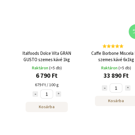
37
–
Italfoods Dolce Vita GRAN
Caffe Borbone Miscela 
GUSTO szemes kávé 1kg
szemes kávé 6x1kg
Raktáron
(>5 db)
Raktáron
(>5 db)
6 790 Ft
33 890 Ft
679 Ft / 100 g
Kosárba
Kosárba