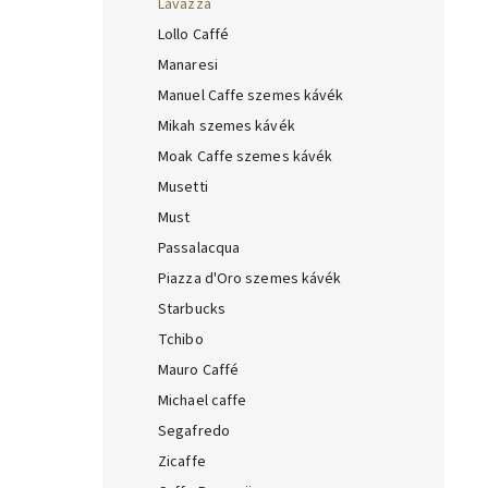
Lavazza
Lollo Caffé
Manaresi
Manuel Caffe szemes kávék
Mikah szemes kávék
Moak Caffe szemes kávék
Musetti
Must
Passalacqua
Piazza d'Oro szemes kávék
Starbucks
Tchibo
Mauro Caffé
Michael caffe
Segafredo
Zicaffe