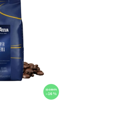
11 190 Ft
–16 %