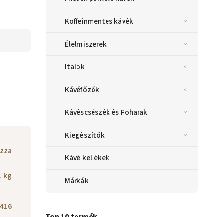
Koffeinmentes kávék
Élelmiszerek
Italok
Kávéfőzők
Kávéscsészék és Poharak
Kiegészítők
zza
Kávé kellékek
1 kg
Márkák
416
Top 10 termék