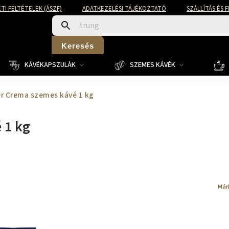
TI FELTÉTELEK (ÁSZF)
ADATKEZELÉSI TÁJÉKOZTATÓ
SZÁLLÍTÁS ÉS 
Keresés
KÁVÉKAPSZULÁK
SZEMES KÁVÉK
r Crema szemes kávé 1 kg
 1 kg
Már