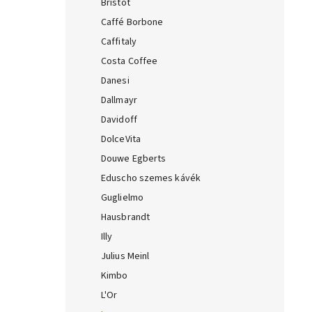
Bristot
Caffé Borbone
Caffitaly
Costa Coffee
Danesi
Dallmayr
Davidoff
DolceVita
Douwe Egberts
Eduscho szemes kávék
Guglielmo
Hausbrandt
Illy
Julius Meinl
Kimbo
L'Or