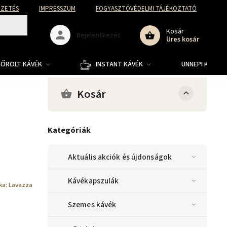
FIZETÉS
IMPRESSZUM
FOGYASZTÓVÉDELMI TÁJÉKOZTATÓ
Kosár
Bejelentkezés
Üres kosár
ŐRÖLT KÁVÉK
INSTANT KÁVÉK
ÜNNEPI KOLLE
Kosár
Kategóriák
Aktuális akciók és újdonságok
Kávékapszulák
ka:
Lavazza
Szemes kávék