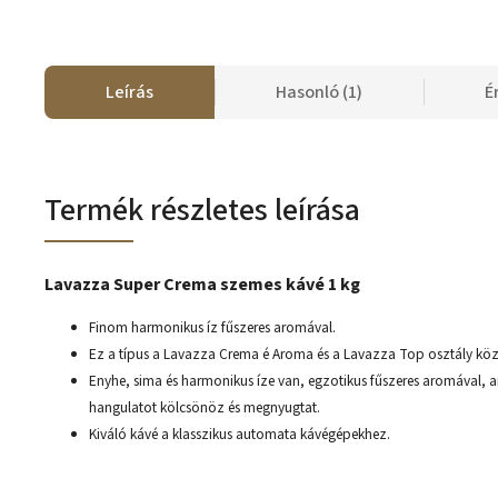
Leírás
Hasonló (1)
É
Termék részletes leírása
Lavazza Super Crema szemes kávé 1 kg
Finom harmonikus íz fűszeres aromával.
Ez a típus a Lavazza Crema é Aroma és a Lavazza Top osztály köz
Enyhe, sima és harmonikus íze van, egzotikus fűszeres aromával, 
hangulatot kölcsönöz és megnyugtat.
Kiváló kávé a klasszikus automata kávégépekhez.