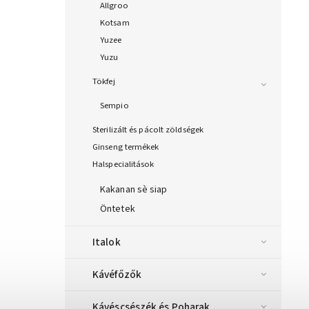
Allgroo
Kotsam
Yuzee
Yuzu
Tökfej
Sempio
Sterilizált és pácolt zöldségek
Ginseng termékek
Halspecialitások
Kakanan sè siap
Öntetek
Italok
Kávéfőzők
Kávéscsészék és Poharak