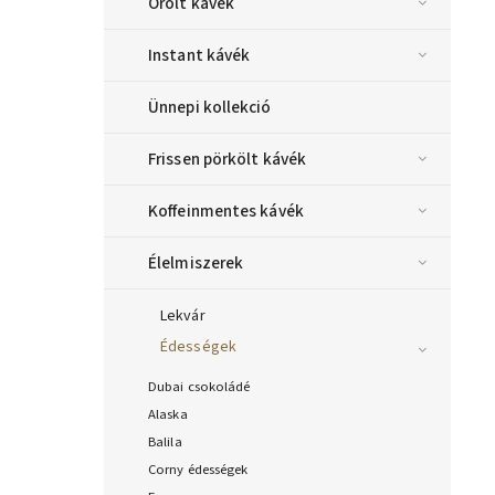
Őrölt kávék
Instant kávék
Ünnepi kollekció
Frissen pörkölt kávék
Koffeinmentes kávék
Élelmiszerek
Lekvár
Édességek
Dubai csokoládé
Alaska
Balila
Corny édességek