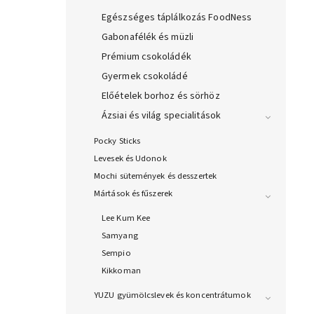
Egészséges táplálkozás FoodNess
Gabonafélék és müzli
Prémium csokoládék
Gyermek csokoládé
Előételek borhoz és sörhöz
Ázsiai és világ specialitások
Pocky Sticks
Levesek és Udonok
Mochi sütemények és desszertek
Mártások és fűszerek
Lee Kum Kee
Samyang
Sempio
Kikkoman
YUZU gyümölcslevek és koncentrátumok