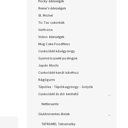
Pocky édességek
Reese's édességek
St. Michel
Tic Tac cukorkák
Varlhona
Vobro édességek
Mug Cake FoodNess
Csokoládé kávégyöngy
Gyümölcszselé pudingok
Japán Mochi
Csokoládé kanál kávéhoz
Rágógumi
Tápióka - Tápiókagyöngy - Golyók
Csokoládé és dió kenhető
Nefdesante
Gluténmentes ételek
TATRAMEL Tatramelky