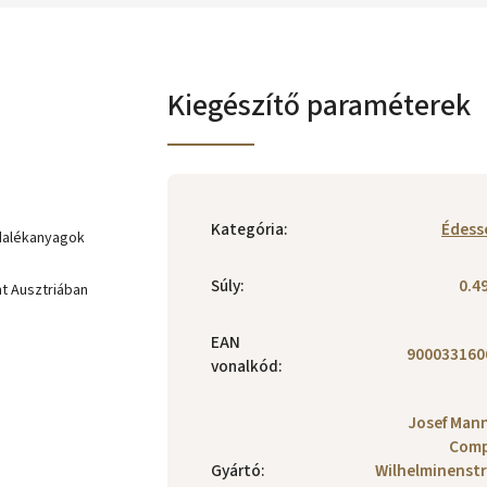
Kiegészítő paraméterek
Kategória
:
Édess
adalékanyagok
Súly
:
0.4
nt Ausztriában
EAN
900033160
vonalkód
:
Josef Man
Comp
Gyártó
:
Wilhelminenst