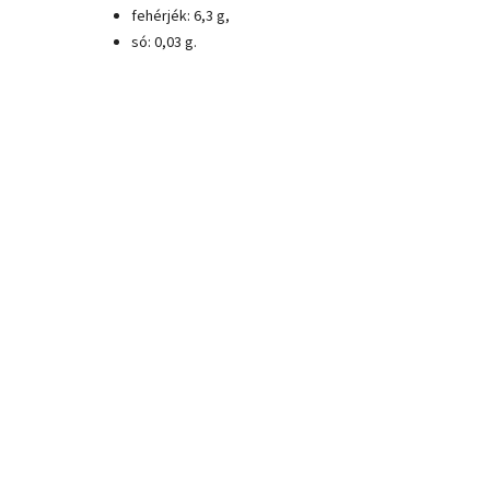
fehérjék: 6,3 g,
só: 0,03 g.