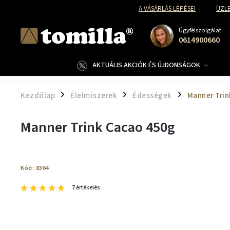
A VÁSÁRLÁS LÉPÉSEI
ÜZLE
Ügyfélszolgálat:
0614900660
AKTUÁLIS AKCIÓK ÉS ÚJDONSÁGOK
Kezdőlap
Élelmiszerek
Édességek
Manner Tri
/
/
/
Manner Trink Cacao 450g
Kód:
8364
7 értékelés