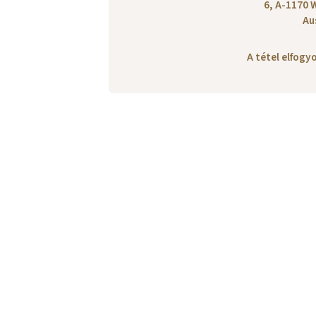
6, A-1170 
Au
A tétel elfog