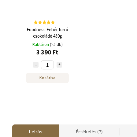
Foodness Fehér forró
csokoládé 450g
Raktáron
(>5 db)
3 390 Ft
Kosárba
Leírás
Értékelés (7)