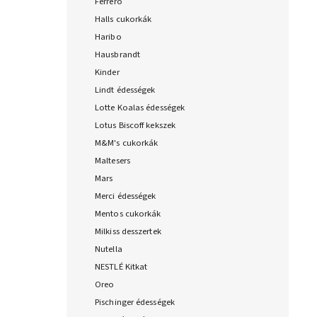
Ferrero
Halls cukorkák
Haribo
Hausbrandt
Kinder
Lindt édességek
Lotte Koalas édességek
Lotus Biscoff kekszek
M&M's cukorkák
Maltesers
Mars
Merci édességek
Mentos cukorkák
Milkiss desszertek
Nutella
NESTLÉ Kitkat
Oreo
Pischinger édességek