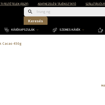
TI FELTÉTELEK (ÁSZF)
ADATKEZELÉSI TÁJÉKOZTATÓ
SZÁLLÍTÁS ÉS 
Keresés
KÁVÉKAPSZULÁK
SZEMES KÁVÉK
nk Cacao 450g
Má