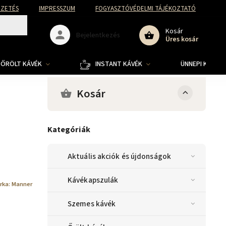
FIZETÉS
IMPRESSZUM
FOGYASZTÓVÉDELMI TÁJÉKOZTATÓ
Kosár
Bejelentkezés
Üres kosár
ŐRÖLT KÁVÉK
INSTANT KÁVÉK
ÜNNEPI KOLLE
Kosár
Kategóriák
Aktuális akciók és újdonságok
Kávékapszulák
rka:
Manner
Szemes kávék