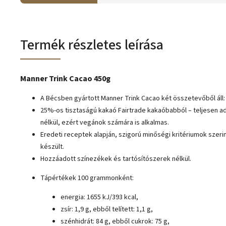
Termék részletes leírása
Manner Trink Cacao 450g
A Bécsben gyártott Manner Trink Cacao két összetevőből áll:
25%-os tisztaságú kakaó Fairtrade kakaóbabból – teljesen 
nélkül, ezért vegánok számára is alkalmas.
Eredeti receptek alapján, szigorú minőségi kritériumok szeri
készült.
Hozzáadott színezékek és tartósítószerek nélkül.
Tápértékek 100 grammonként:
energia: 1655 kJ/393 kcal,
zsír: 1,9 g, ebből telített: 1,1 g,
szénhidrát: 84 g, ebből cukrok: 75 g,