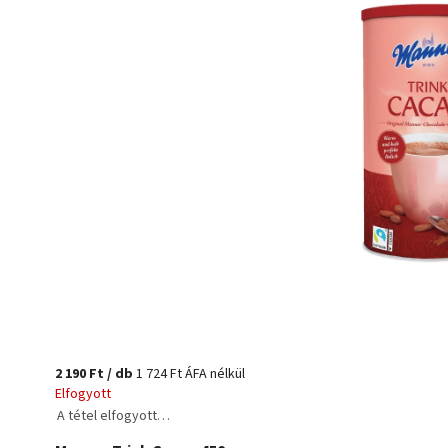
2 190 Ft
/ db
1 724 Ft ÁFA nélkül
Elfogyott
A tétel elfogyott…