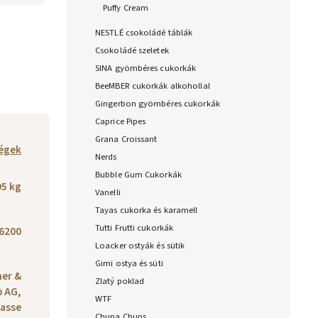
Puffy Cream
NESTLÉ csokoládé táblák
Csokoládé szeletek
SINA gyömbéres cukorkák
BeeMBER cukorkák alkohollal
Gingerbon gyömbéres cukorkák
Caprice Pipes
Grana Croissant
égek
Nerds
Bubble Gum Cukorkák
95 kg
Vanelli
Tayas cukorka és karamell
Tutti Frutti cukorkák
6200
Loacker ostyák és sütik
Gimi ostya és süti
ner &
Zlatý poklad
 AG,
WTF
rasse
Chupa Chups