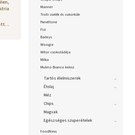
Wien,
Manner
stria
Trolli zselék és cukorkák
Panettone
yott…
Fizi
Baileys
Woogie
Witor csokoládéja
Milka
Mulino Bianco keksz
Tartós élelmiszerek
Étolaj
Méz
Chips
Magvak
Egészséges szuperételek
FoodNess