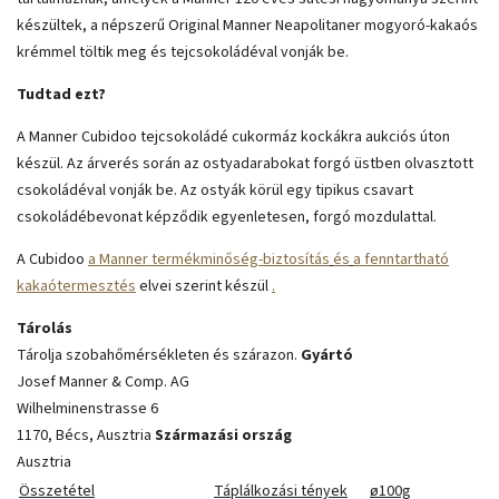
készültek, a népszerű Original Manner Neapolitaner mogyoró-kakaós
krémmel töltik meg és tejcsokoládéval vonják be.
Tudtad ezt?
A Manner Cubidoo tejcsokoládé cukormáz kockákra aukciós úton
készül. Az árverés során az ostyadarabokat forgó üstben olvasztott
csokoládéval vonják be. Az ostyák körül egy tipikus csavart
csokoládébevonat képződik egyenletesen, forgó mozdulattal.
A Cubidoo
a Manner termékminőség-biztosítás
és
a fenntartható
kakaótermesztés
elvei szerint készül
.
Tárolás
Tárolja szobahőmérsékleten és szárazon.
Gyártó
Josef Manner & Comp. AG
Wilhelminenstrasse 6
1170, Bécs, Ausztria
Származási ország
Ausztria
Összetétel
Táplálkozási tények
ø100g