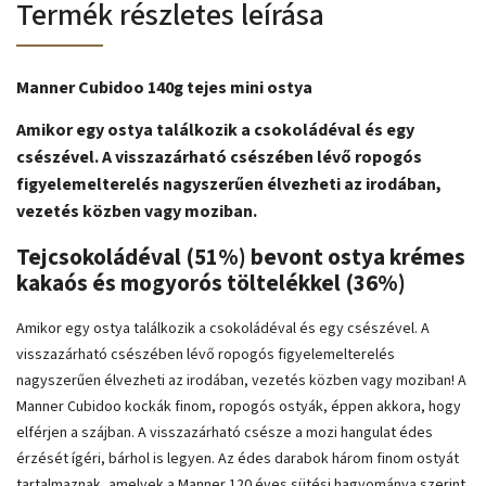
Termék részletes leírása
Manner Cubidoo 140g tejes mini ostya
Amikor egy ostya találkozik a csokoládéval és egy
csészével. A visszazárható csészében lévő ropogós
figyelemelterelés nagyszerűen élvezheti az irodában,
vezetés közben vagy moziban.
Tejcsokoládéval (51%) bevont ostya krémes
kakaós és mogyorós töltelékkel (36%)
Amikor egy ostya találkozik a csokoládéval és egy csészével. A
visszazárható csészében lévő ropogós figyelemelterelés
nagyszerűen élvezheti az irodában, vezetés közben vagy moziban! A
Manner Cubidoo kockák finom, ropogós ostyák, éppen akkora, hogy
elférjen a szájban. A visszazárható csésze a mozi hangulat édes
érzését ígéri, bárhol is legyen. Az édes darabok három finom ostyát
tartalmaznak, amelyek a Manner 120 éves sütési hagyománya szerint