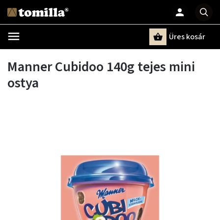
Üres kosár
Keresés
Manner Cubidoo 140g tejes mini
ostya