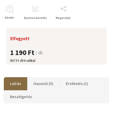
Kérdés
Nyomon követés
Megosztás
Elfogyott
1 190 Ft
/ db
937 Ft ÁFA nélkül
Leírás
Hasonló (5)
Értékelés (1)
Beszélgetés