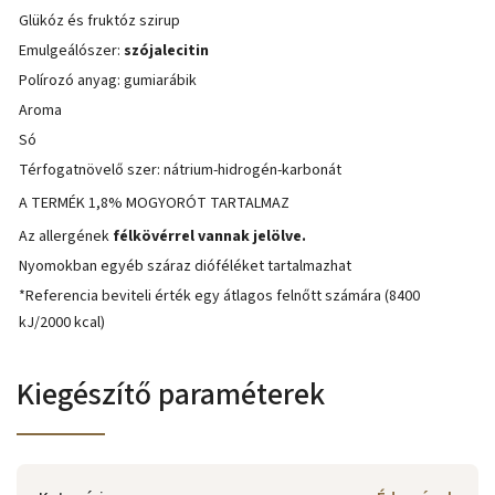
Glükóz és fruktóz szirup
Emulgeálószer:
szójalecitin
Polírozó anyag: gumiarábik
Aroma
Só
Térfogatnövelő szer: nátrium-hidrogén-karbonát
A TERMÉK 1,8% MOGYORÓT TARTALMAZ
Az allergének
félkövérrel vannak jelölve.
Nyomokban egyéb száraz dióféléket tartalmazhat
*Referencia beviteli érték egy átlagos felnőtt számára (8400
kJ/2000 kcal)
Kiegészítő paraméterek