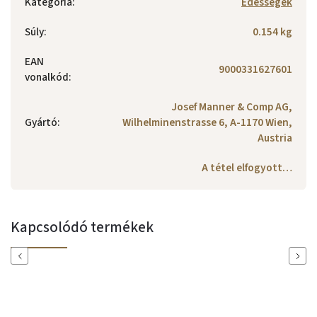
Kategória
:
Édességek
Súly
:
0.154 kg
EAN
9000331627601
vonalkód
:
Josef Manner & Comp AG,
Gyártó
:
Wilhelminenstrasse 6, A-1170 Wien,
Austria
A tétel elfogyott…
Kapcsolódó termékek
Previous
Next