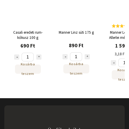
Casali eredeti rum-
Manner Linz süti 175 g
Manner Leb
kókusz 100 g
Allerlei méz
500g
890 Ft
690 Ft
1 590
3,18 Ft /
Kosárba
Kosárba
Kosár
teszem
teszem
tesze