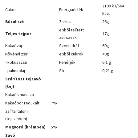
2108 kJ/504
Cukor
Energiaérték
kcal
Búzaliszt
Zsírok
26g
ebből telített
Teljes tejpor
17g
zsírsavak
Kakaóvaj
Szénhidrát
60g
Növényi zsír:
ebből cukrok
49g
- kókuszzsír
Fehérjék
6,1 g
- pálmaolaj
Só
0,21 g
Szárított tejsavó
(tej)
Kakaós massza
Kakaópor redukált
7%
zsírtartalom
(tejszínben)
Mogyoró (krémben)
5%
Savó