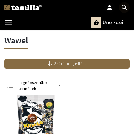
Üres kosár
Keresés
Wawel
Szűrő megnyitása
Legnépszerűbb
termékek
Legolcsóbb elöl
Legdrágább
ABC szerint