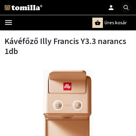
Üres kosár
Keresés
Kávéfőző Illy Francis Y3.3 narancs
1db