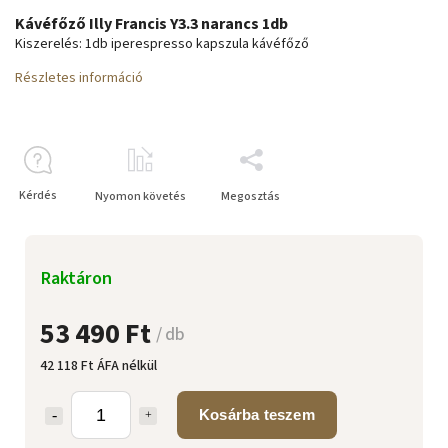
Kávéfőző Illy Francis Y3.3 narancs 1db
Kiszerelés: 1db iperespresso kapszula kávéfőző
Részletes információ
Kérdés
Nyomon követés
Megosztás
Raktáron
53 490 Ft
/ db
42 118 Ft ÁFA nélkül
Kosárba teszem