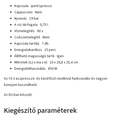
Kapszula
iperEspresso
Cappuccino
Nem
Nyomás
19 bar
A víz térfogata
0,75 l
Vízmelegítés
60 s
Csészemelegítő
Nem
Kapszula tartály
7 db
Energiatakarékos
15 perc
Állítható magasságú tartó
Igen
Méretek (sz x ma x é)
10 x 29,8 x 25,4 cm
Energiafelhasználás
850 W
Az Y3.3 eszpresszó- és kávéfőző rendkívül funkcionális és nagyon
könnyen használható.
Az EU-ban készült.
Kiegészítő paraméterek