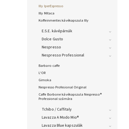
Illy IperEspresso
Illy Mitaca
Koffeinmentes kávékapszula Illy
E.S.E. kávépárnák
Dolce Gusto
Nespresso
Nespresso Professional
Barbaro caffe
L‘OR
Gimoka
Nespresso Profesional Original
Caffe Borbone kávékapszula Nespresso®
Professional számára
Tchibo / Caffitaly
Lavazza A Modo Mio®
Lavazza Blue kapszulák