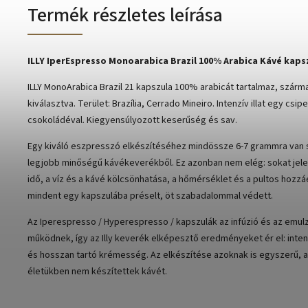
Termék részletes leírása
ILLY IperEspresso Monoarabica Brazil 100% Arabica Kávé kaps
ILLY MonoArabica Brazil 21 kapszula 100% arabicát tartalmaz, szárm
kiválasztva. Terület: Brazília, Cerrado Mineiro. Intenzív illat egy csipe
csokoládéval. Kiegyensúlyozott keserűség és sav.
Egy kiváló eszpresszó elkészítéséhez mindössze 6-7 grammra van
legjobb minőségű kávékeverékből. Ez azonban nem elég: sokat jelen
idő, a víz és a kávé kölcsönhatása, a hőmérséklet és a pultos hozzáér
mindent egy kapszulába préselt, öt szabadalommal védett.
Az Iperespresso / Hyperespresso / kapszulák az infúzió és az emulz
működnek, így az Illy keverék elképesztő eredményeket ér el: inten
és hosszan tartó krémesség. Az elkészítése azoknak is egyszerű, 
életükben nem készítettek kávét.