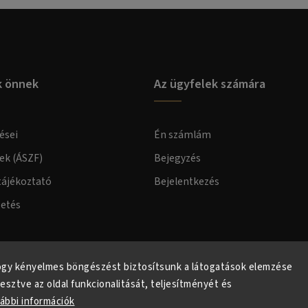
k önnek
Az ügyfelek számára
ései
Én számlám
lek (ÁSZF)
Bejegyzés
tájékoztató
Bejelentkezés
zetés
elmi tájékoztató
ogy kényelmes böngészést biztosítsunk a látogatások elemzése
lesztve az oldal funkcionalitását, teljesítményét és
ábbi információk