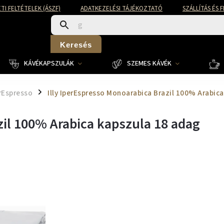
TI FELTÉTELEK (ÁSZF)
ADATKEZELÉSI TÁJÉKOZTATÓ
SZÁLLÍTÁS ÉS 
Keresés
KÁVÉKAPSZULÁK
SZEMES KÁVÉK
erEspresso
Illy IperEspresso Monoarabica Brazil 100% Arabic
/
zil 100% Arabica kapszula 18 adag