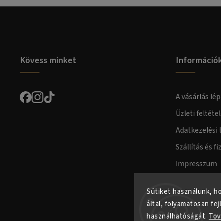
Kövess minket
Információ
A vásárlás lép
Üzleti feltéte
Adatkezelési 
Szállítás és fi
Impresszum
Fogyasztóvéd
Sütiket használunk, h
által, folyamatosan fej
használhatóságát.
Tov