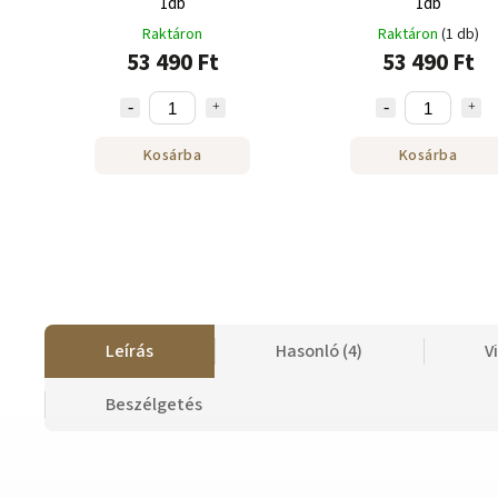
1db
1db
Raktáron
Raktáron
(1 db)
53 490 Ft
53 490 Ft
Kosárba
Kosárba
Leírás
Hasonló (4)
V
Beszélgetés