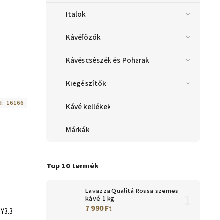
Italok
Kávéfőzők
Kávéscsészék és Poharak
Kiegészítők
d:
16166
Kávé kellékek
Márkák
Top 10 termék
Lavazza Qualitá Rossa szemes
kávé 1 kg
7 990 Ft
 Y3.3