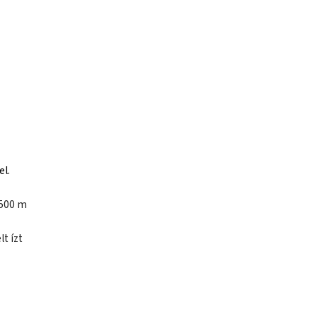
el.
1500 m
t ízt