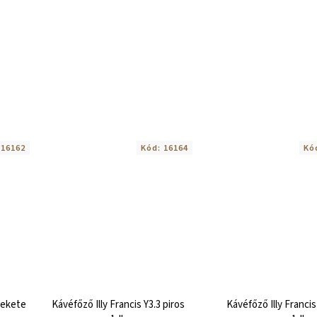
:
16162
Kód:
16164
Kó
 fekete
Kávéfőző Illy Francis Y3.3 piros
Kávéfőző Illy Francis