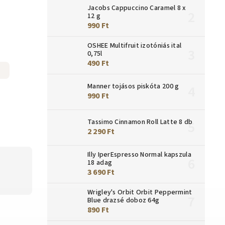
Jacobs Cappuccino Caramel 8 x
12 g
990 Ft
OSHEE Multifruit izotóniás ital
0,75l
490 Ft
Manner tojásos piskóta 200 g
990 Ft
Tassimo Cinnamon Roll Latte 8 db
2 290 Ft
Illy IperEspresso Normal kapszula
18 adag
3 690 Ft
Wrigley's Orbit Orbit Peppermint
Blue drazsé doboz 64g
890 Ft