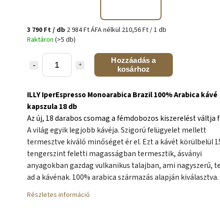
3 790 Ft
/ db
2 984 Ft ÁFA nélkül
210,56 Ft / 1 db
Raktáron
(>5 db)
Hozzáadás a
kosárhoz
ILLY IperEspresso Monoarabica Brazil 100% Arabica kávé
kapszula 18 db
Az új, 18 darabos csomag a fémdobozos kiszerelést váltja f
A világ egyik legjobb kávéja. Szigorú felügyelet mellett
termesztve kiváló minőséget ér el. Ezt a kávét körülbelül 
tengerszint feletti magasságban termesztik, ásványi
anyagokban gazdag vulkanikus talajban, ami nagyszerű, tel
ad a kávénak. 100% arabica származás alapján kiválasztva.
Részletes információ