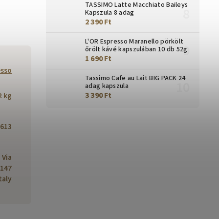
TASSIMO Latte Macchiato Baileys
Kapszula 8 adag
2 390 Ft
L'OR Espresso Maranello pörkölt
őrölt kávé kapszulában 10 db 52g
1 690 Ft
esso
Tassimo Cafe au Lait BIG PACK 24
adag kapszula
3 390 Ft
2 kg
613
, Via
4147
taly