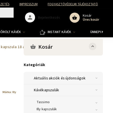
FIZETÉS
IMPRESSZUM
FOGYASZTÓVÉDELMI TÁJÉKOZTATÓ
Kosár
Bejelentkezés
Üres kosár
ŐRÖLT KÁVÉK
INSTANT KÁVÉK
ÜNNEPI KOLLE
Kosár
a kapszula 18 adag
Kategóriák
Aktuális akciók és újdonságok
Kávékapszulák
Márka:
Illy
Tassimo
Illy kapszulák