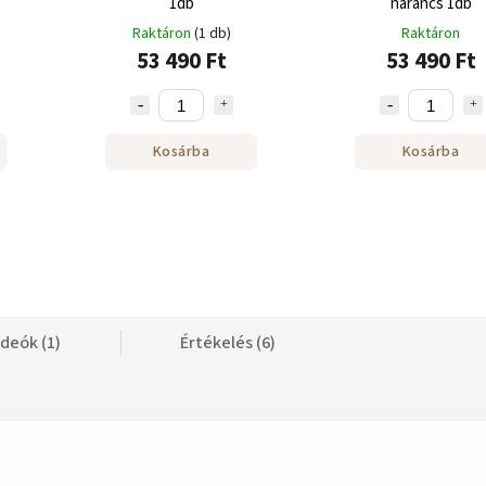
1db
narancs 1db
Raktáron
(1 db)
Raktáron
53 490 Ft
53 490 Ft
Kosárba
Kosárba
ideók (1)
Értékelés (6)