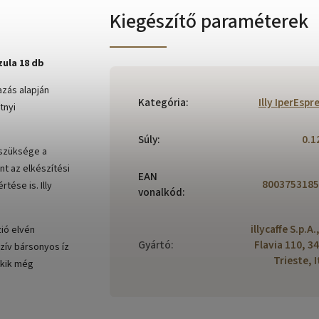
Kiegészítő paraméterek
zula 18 db
azás alapján
Kategória
:
Illy IperEspr
tnyi
Súly
:
0.1
 szüksége a
t az elkészítési
EAN
8003753185
tése is. Illy
vonalkód
:
illycaffe S.p.A.
ió elvén
Gyártó
:
Flavia 110, 3
zív bársonyos íz
Trieste, I
akik még