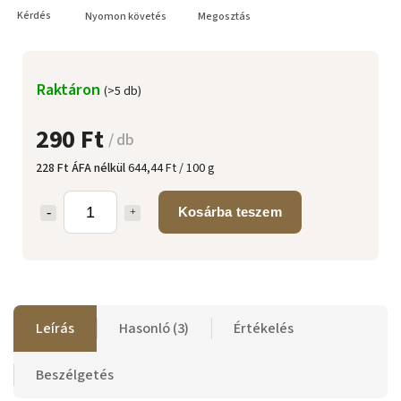
Kérdés
Nyomon követés
Megosztás
Raktáron
(>5 db)
290 Ft
/ db
228 Ft ÁFA nélkül
644,44 Ft / 100 g
Kosárba teszem
Leírás
Hasonló (3)
Értékelés
Beszélgetés