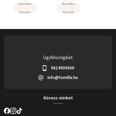
Kosárba
Kosárba
teszem
teszem
Ügyfélszolgálat:
0614900660
info@tomilla.hu
Kövess minket