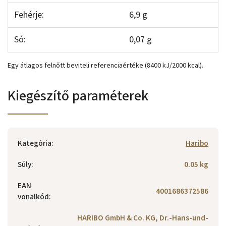
Fehérje:
6,9 g
Só:
0,07 g
Egy átlagos felnőtt beviteli referenciaértéke (8400 kJ/2000 kcal).
Kiegészítő paraméterek
Kategória
:
Haribo
Súly
:
0.05 kg
EAN
4001686372586
vonalkód
:
HARIBO GmbH & Co. KG, Dr.-Hans-und-