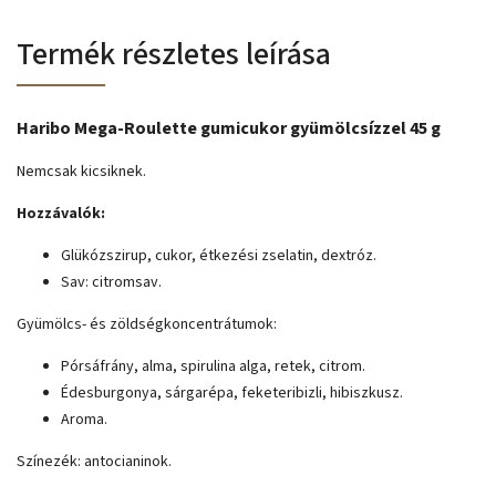
Termék részletes leírása
Haribo Mega-Roulette gumicukor gyümölcsízzel 45 g
Nemcsak kicsiknek.
Hozzávalók:
Glükózszirup, cukor, étkezési zselatin, dextróz.
Sav: citromsav.
Gyümölcs- és zöldségkoncentrátumok:
Pórsáfrány, alma, spirulina alga, retek, citrom.
Édesburgonya, sárgarépa, feketeribizli, hibiszkusz.
Aroma.
Színezék: antocianinok.