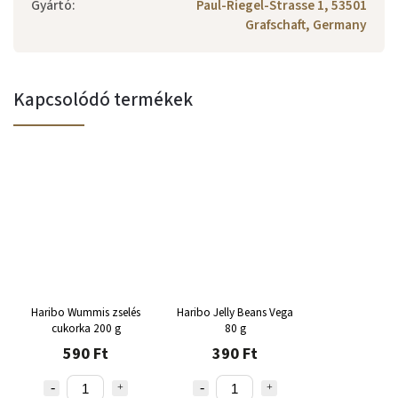
Gyártó
:
Paul-Riegel-Strasse 1, 53501
Grafschaft, Germany
Kapcsolódó termékek
Haribo Wummis zselés
Haribo Jelly Beans Vega
cukorka 200 g
80 g
590 Ft
390 Ft