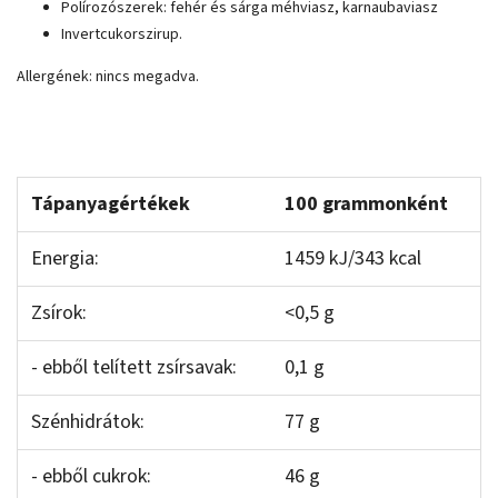
Polírozószerek: fehér és sárga méhviasz, karnaubaviasz
Invertcukorszirup.
Allergének: nincs megadva.
Tápanyagértékek
100 grammonként
Energia:
1459 kJ/343 kcal
Zsírok:
<0,5 g
- ebből telített zsírsavak:
0,1 g
Szénhidrátok:
77 g
- ebből cukrok:
46 g