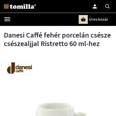
Üres kosár
Keresés
Danesi Caffé fehér porcelán csésze
csészealjjal Ristretto 60 ml-hez