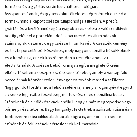
formákra és a gyártás során használt technológiára
összpontosítanak, és így abszolút tökéletességet érnek el mind a
formák, mind a kapott csésze tulajdonságait illetően. A precíz
gyártás és a kiváló minőségű anyagok a részletekre való rendkívüli
odafigyeléssel a porcelánt ideális partnerré teszik mindazok
számára, akik szeretik egy csésze finom kávét. A csészék kemény
és tiszta porcelánból készülnek, mely nagyon ellenáll a hősokkoknak
és a kopásnak, ennek köszönhetően a termékek hosszú
élettartamúak. A csésze belső formája segít a megfelelő krém
elkészítésében az eszpresszó elkészítésekor, amely a vastag falú
porcelánnak köszönhetően lényegesen tovább marad a felületen.
Nagy gondot fordítanak a felső szélére is, amely a fogantyúval együtt
a csésze leginkább feszültségmentes része, és ellenállnia kell az
ütéseknek és a hőlökéseknek anélkül, hogy a máz megrepedne vagy
bármely rész letörne. Nagy hangsúlyt fektetnek a színstabilitásra és a
több ezer mosási ciklus alatti tartósságra is, amikor is a csésze
színének és felületének sértetlennek kell maradnia.