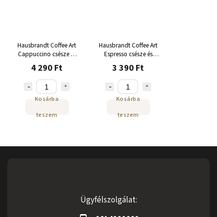
Hausbrandt Coffee Art
Hausbrandt Coffee Art
Cappuccino csésze és
Espresso csésze és
csészealj 160 ml
csészealj 60 ml
4 290 Ft
3 390 Ft
Kosárba
Kosárba
teszem
teszem
Ügyfélszolgálat: