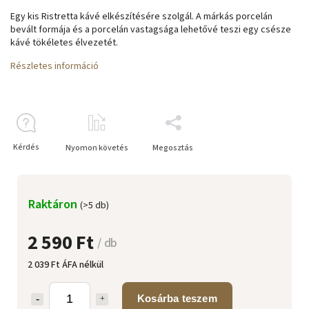
Egy kis Ristretta kávé elkészítésére szolgál. A márkás porcelán
bevált formája és a porcelán vastagsága lehetővé teszi egy csésze
kávé tökéletes élvezetét.
Részletes információ
Kérdés
Nyomon követés
Megosztás
Raktáron
(>5 db)
2 590 Ft
/ db
2 039 Ft ÁFA nélkül
Kosárba teszem