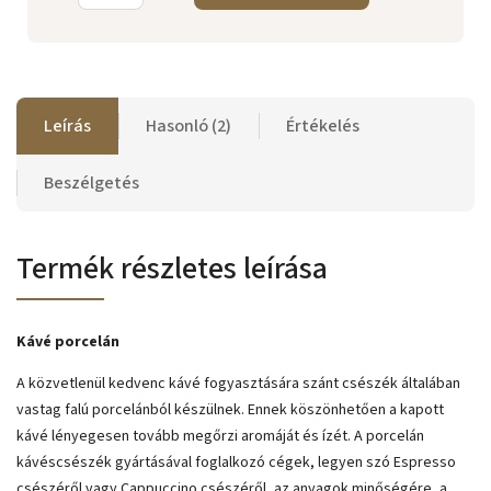
Leírás
Hasonló (2)
Értékelés
Beszélgetés
Termék részletes leírása
Kávé porcelán
A közvetlenül kedvenc kávé fogyasztására szánt csészék általában
vastag falú porcelánból készülnek. Ennek köszönhetően a kapott
kávé lényegesen tovább megőrzi aromáját és ízét. A porcelán
kávéscsészék gyártásával foglalkozó cégek, legyen szó Espresso
csészéről vagy Cappuccino csészéről, az anyagok minőségére, a