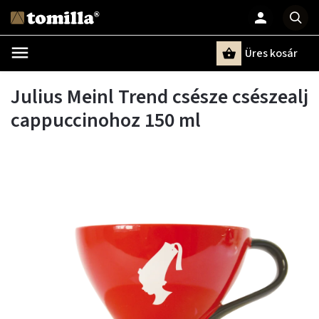
Üres kosár
Keresés
Julius Meinl Trend csésze csészealj
cappuccinohoz 150 ml