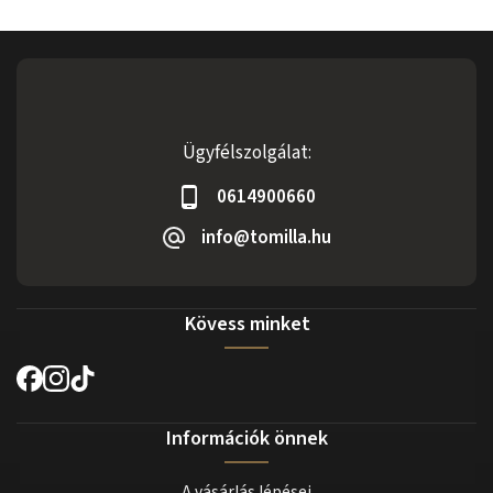
Ügyfélszolgálat:
0614900660
info@tomilla.hu
Kövess minket
Információk önnek
A vásárlás lépései