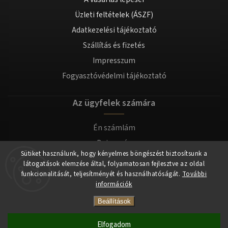
Üzleti feltételek (ÁSZF)
Adatkezelési tájékoztató
Szállítás és fizetés
Impresszum
Fogyasztóvédelmi tájékoztató
Az ügyfelek számára
Én számlám
Bejegyzés
Sütiket használunk, hogy kényelmes böngészést biztosítsunk a
Bejelentkezés
látogatások elemzése által, folyamatosan fejlesztve az oldal
funkcionalitását, teljesítményét és használhatóságát.
További
információk
Copyright 2026
tomilla.hu
. Minden jog fenntartva.
Beállítások
Elfogadom