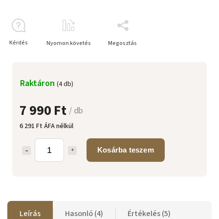
Kérdés
Nyomon követés
Megosztás
Raktáron
(4 db)
7 990 Ft
/ db
6 291 Ft ÁFA nélkül
Kosárba teszem
Leírás
Hasonló (4)
Értékelés (5)