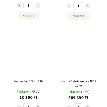
Kosárba
Kosárba
Nivona tejtű NIML 220
Nivona CafeRomatica NICR
1040
Raktáron
(>5 db)
Raktáron
(1 db)
10 190 Ft
909 690 Ft