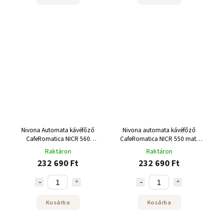
Nivona Automata kávéfőző
Nivona automata kávéfőző
CafeRomatica NICR 560
CafeRomatica NICR 550 matt
White/Chrome
fekete/króm
Raktáron
Raktáron
232 690 Ft
232 690 Ft
Kosárba
Kosárba