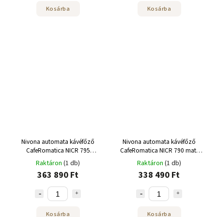
Kosárba
Kosárba
Nivona automata kávéfőző
Nivona automata kávéfőző
CafeRomatica NICR 795
CafeRomatica NICR 790 matt
Titanium/Chrom
fekete/króm
Raktáron
(1 db)
Raktáron
(1 db)
363 890 Ft
338 490 Ft
Kosárba
Kosárba