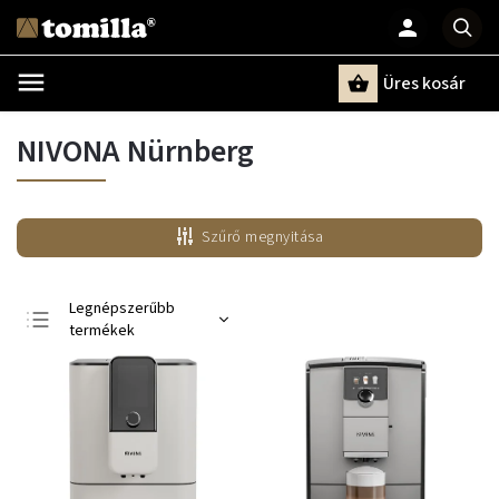
Üres kosár
Keresés
NIVONA Nürnberg
Szűrő megnyitása
Legnépszerűbb
termékek
Legolcsóbb elöl
Legdrágább
ABC szerint