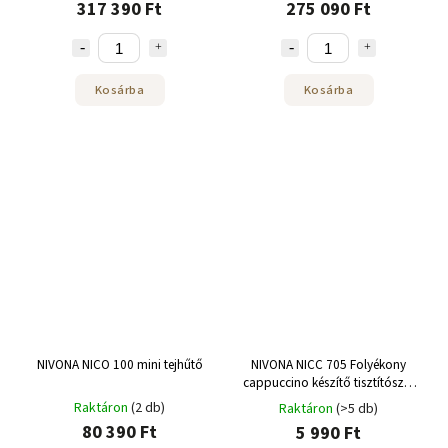
317 390 Ft
275 090 Ft
Kosárba
Kosárba
NIVONA NICO 100 mini tejhűtő
NIVONA NICC 705 Folyékony
cappuccino készítő tisztítószer
500 ml
Raktáron
(2 db)
Raktáron
(>5 db)
80 390 Ft
5 990 Ft