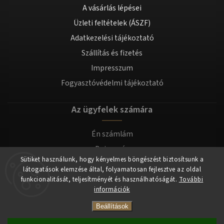
A vásárlás lépései
Üzleti feltételek (ÁSZF)
Adatkezelési tájékoztató
Szállítás és fizetés
Impresszum
Fogyasztóvédelmi tájékoztató
Az ügyfelek számára
Én számlám
Bejegyzés
Sütiket használunk, hogy kényelmes böngészést biztosítsunk a
Bejelentkezés
látogatások elemzése által, folyamatosan fejlesztve az oldal
funkcionalitását, teljesítményét és használhatóságát.
További
információk
Copyright 2026
tomilla.hu
. Minden jog fenntartva.
Beállítások