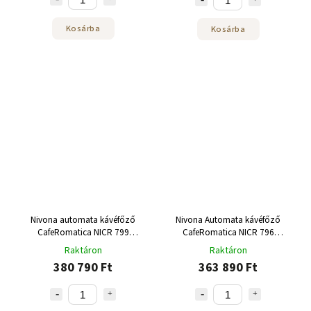
Kosárba
Kosárba
Nivona automata kávéfőző
Nivona Automata kávéfőző
CafeRomatica NICR 799
CafeRomatica NICR 796
Steel/Chrome
White/Chrome
Raktáron
Raktáron
380 790 Ft
363 890 Ft