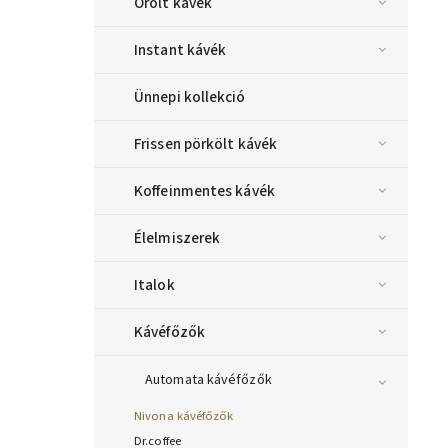
Őrölt kávék
Instant kávék
Ünnepi kollekció
Frissen pörkölt kávék
Koffeinmentes kávék
Élelmiszerek
Italok
Kávéfőzők
Automata kávéfőzők
Nivona kávéfőzők
Dr.coffee