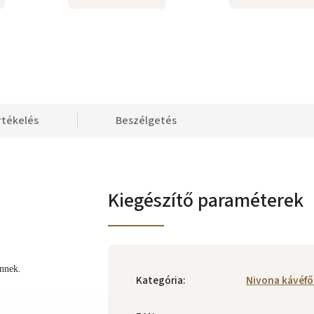
rtékelés
Beszélgetés
Kiegészítő paraméterek
Önnek.
Kategória
:
Nivona kávéf