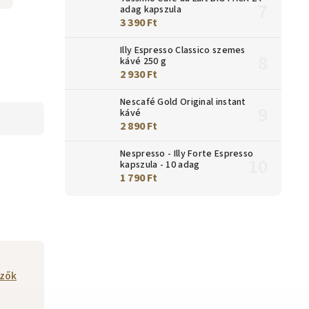
adag kapszula
3 390 Ft
Illy Espresso Classico szemes
kávé 250 g
2 930 Ft
Nescafé Gold Original instant
kávé
2 890 Ft
Nespresso - Illy Forte Espresso
kapszula - 10 adag
1 790 Ft
őzők