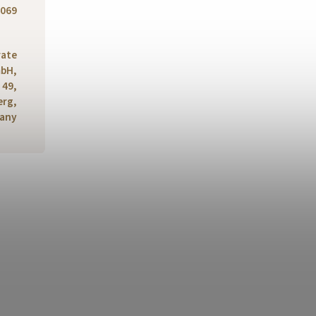
069
rate
bH,
 49,
erg,
any