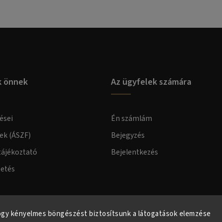
k önnek
Az ügyfelek számára
ései
Én számlám
lek (ÁSZF)
Bejegyzés
tájékoztató
Bejelentkezés
zetés
elmi tájékoztató
ogy kényelmes böngészést biztosítsunk a látogatások elemzése